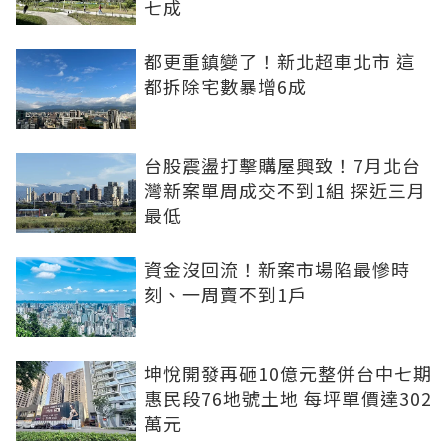
七成
都更重鎮變了！新北超車北市 這
都拆除宅數暴增6成
台股震盪打擊購屋興致！7月北台
灣新案單周成交不到1組 探近三月
最低
資金沒回流！新案市場陷最慘時
刻、一周賣不到1戶
坤悅開發再砸10億元整併台中七期
惠民段76地號土地 每坪單價達302
萬元