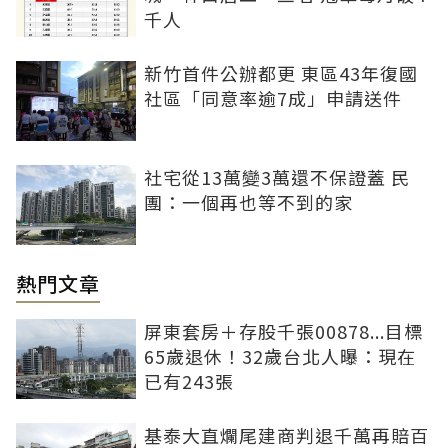
千人
新竹首件公辦都更 東區43年復國
社區「同意率逾7成」申請送件
社宅從13萬變3萬還不保證蓋 民
團：一個再也等不到的家
熱門文章
屏東套房＋存股千張00878...目標
65歲退休！32歲台北人曝：現在
已有243張
基泰大直爛尾建商判退千萬再賠百