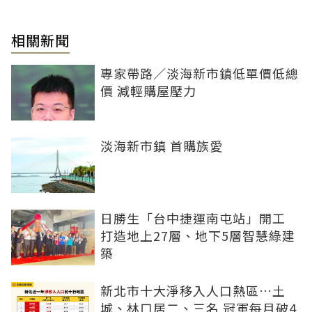
相關新聞
專家帶路／淡海新市鎮低單價低總
價 減輕購屋壓力
淡海新市鎮 首購族愛
日勝生「台中捷運南屯站」開工
打造地上27層、地下5層智慧綠建
築
新北市十大淨移入人口熱區…土
城、林口居二、三名 冠軍每月破4