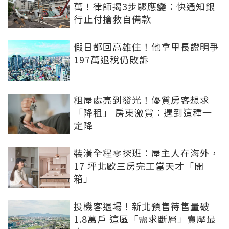
萬！律師揭3步驟應變：快通知銀
行止付搶救自備款
假日都回高雄住！他拿里長證明爭
197萬退稅仍敗訴
租屋處亮到發光！優質房客想求
「降租」 房東激賞：遇到這種一
定降
裝潢全程零探班：屋主人在海外，
17 坪北歐三房完工當天才「開
箱」
投機客退場！新北預售待售量破
1.8萬戶 這區「需求斷層」賣壓最