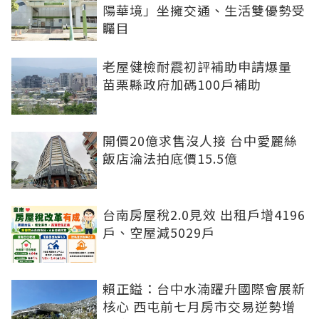
陽華境」坐擁交通、生活雙優勢受
矚目
老屋健檢耐震初評補助申請爆量
苗栗縣政府加碼100戶補助
開價20億求售沒人接 台中愛麗絲
飯店淪法拍底價15.5億
台南房屋稅2.0見效 出租戶增4196
戶、空屋減5029戶
賴正鎰：台中水湳躍升國際會展新
核心 西屯前七月房市交易逆勢增