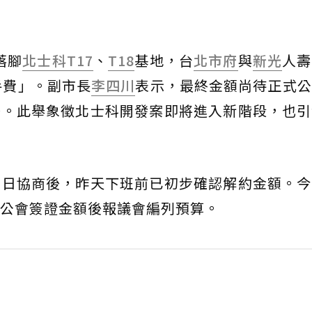
落腳
北士科
T17
、
T18
基地，台
北市府
與
新光
人壽
手費」。副市長
李四川
表示，最終金額尚待正式公
擔。此舉象徵北士科開發案即將進入新階段，也引
多日協商後，昨天下班前已初步確認解約金額。今
公會簽證金額後報議會編列預算。