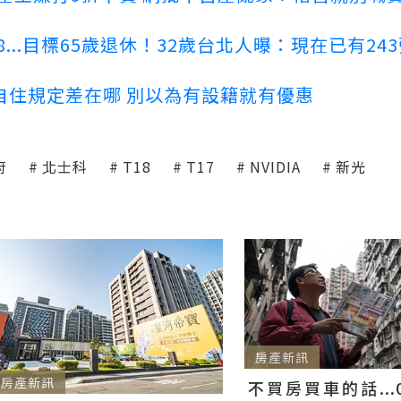
...目標65歲退休！32歲台北人曝：現在已有24
自住規定差在哪 別以為有設籍就有優惠
府
北士科
T18
T17
NVIDIA
新光
房產新訊
房產新訊
不買房買車的話...