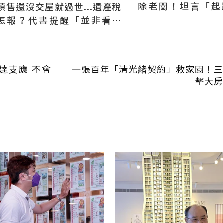
除老闆！坦言「起
預售還沒交屋就過世...遺產稅
實」：理財終極目標
怎報？代書提醒「並非看總
價」：不算房產是債權
達支應 不會
一張百年「清光緒契約」救家園！三
擊大房