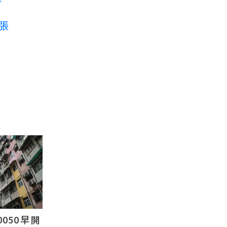
3張
0050早開