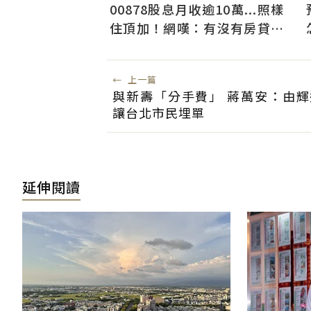
00878股息月收逾10萬...照樣
住頂加！網嘆：有沒有房貸才
是生活改變重點
←
上一篇
與新壽「分手費」 蔣萬安：由輝
讓台北市民埋單
延伸閱讀