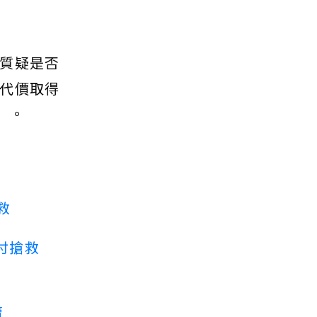
質疑是否
代價取得
」。
救
付搶救
賣