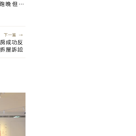
跑晚但踏
是生活
下一篇
→
房成功反
拆屋訴訟