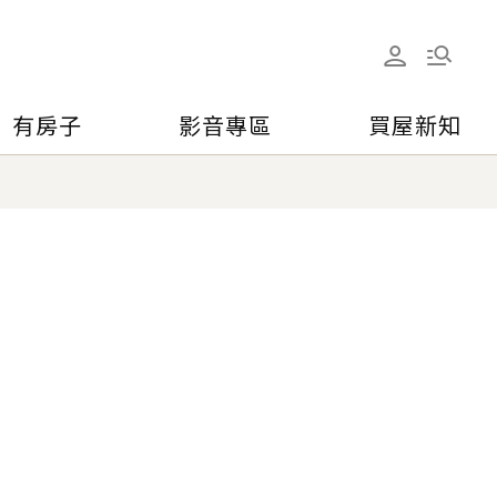
有房子
影音專區
買屋新知