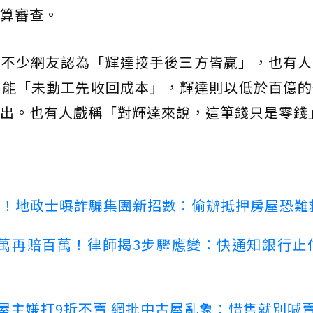
算審查。
，不少網友認為「輝達接手後三方皆贏」，也有人
壽能「未動工先收回成本」，輝達則以低於百億的
出。也有人戲稱「對輝達來說，這筆錢只是零錢
心！地政士曝詐騙集團新招數：偷辦抵押房屋恐難
萬再賠百萬！律師揭3步驟應變：快通知銀行止
！屋主嫌打9折不賣 網批中古屋亂象：惜售就別喊