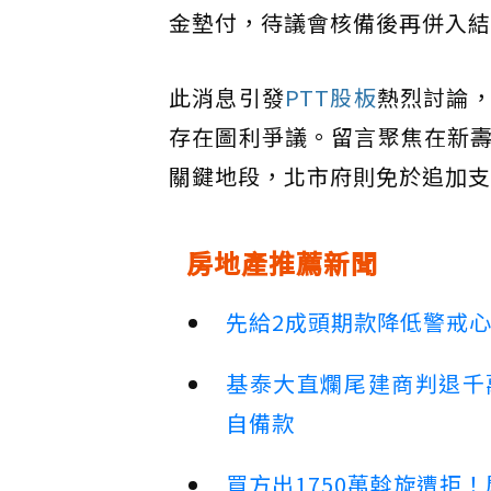
金墊付，待議會核備後再併入結
此消息引發
PTT股板
熱烈討論
存在圖利爭議。留言聚焦在新
關鍵地段，北市府則免於追加支
房地產推薦新聞
先給2成頭期款降低警戒
基泰大直爛尾建商判退千
自備款
買方出1750萬斡旋遭拒