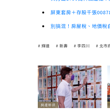
屏東套房＋存股千張00878
別搞混！房屋稅、地價稅
輝達
新壽
李四川
北市
房產新訊