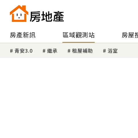
房產新訊
區域觀測站
房屋
青安3.0
繼承
租屋補助
浴室