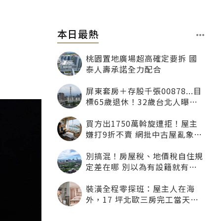
本日最熱
桃園置地廣場超高確定要拆 國
泰人壽承諾全力配合
屏東套房＋存股千張00878...目
標65歲退休！32歲台北人曝：
現在已有243張
買方出1750萬斡旋遭拒！屋主
嫌打9折不賣 網批中古屋亂象：
惜售就別喊賣
別搞混！房屋稅、地價稅自住規
定差在哪 別以為有設籍就有優
惠
裝潢全程零探班：屋主人在海
外，17 坪北歐三房完工當天才
「開箱」