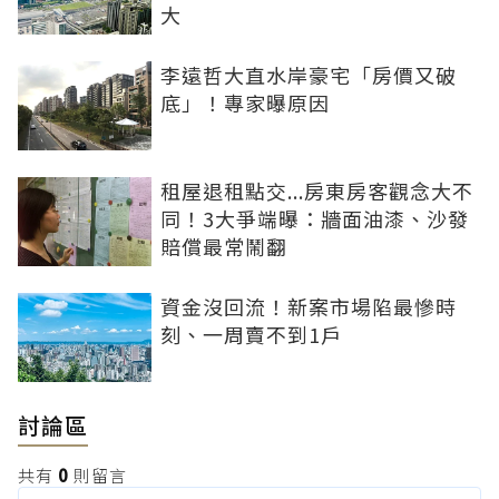
大
李遠哲大直水岸豪宅「房價又破
底」！專家曝原因
租屋退租點交...房東房客觀念大不
同！3大爭端曝：牆面油漆、沙發
賠償最常鬧翻
資金沒回流！新案市場陷最慘時
刻、一周賣不到1戶
討論區
共有
0
則留言