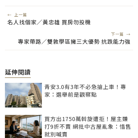
←
上一篇
名人找個家／黃忠雄 買房勿投機
下一篇
→
專家帶路／雙敦學區擁三大優勢 抗跌能力強
延伸閱讀
青安3.0有3年不必急搶上車！專
家：選舉前是觀察點
買方出1750萬斡旋遭拒！屋主嫌
打9折不賣 網批中古屋亂象：惜售
就別喊賣