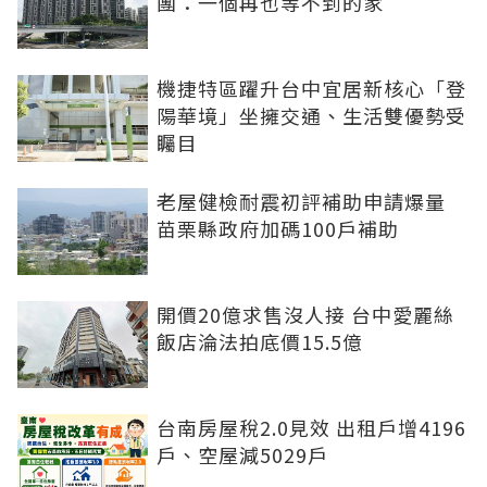
團：一個再也等不到的家
機捷特區躍升台中宜居新核心「登
陽華境」坐擁交通、生活雙優勢受
矚目
老屋健檢耐震初評補助申請爆量
苗栗縣政府加碼100戶補助
開價20億求售沒人接 台中愛麗絲
飯店淪法拍底價15.5億
台南房屋稅2.0見效 出租戶增4196
戶、空屋減5029戶