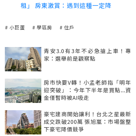
租」 房東激賞：遇到這種一定降
小巨蛋
學區房
住戶
青安3.0有3年不必急搶上車！專
家：選舉前是觀察點
房市快要V轉！小孟老師指「明年
迎突破」：今年下半年是買點...資
金僅暫時被AI吸走
豪宅建商開始讓利！台北之星最新
成交跌破200萬 張旭嵐：市場盤整
下豪宅降價競爭