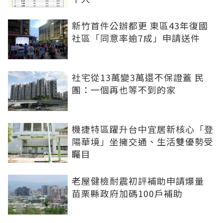
新竹首件公辦都更 東區43年復國
社區「同意率逾7成」申請送件
社宅從13萬變3萬還不保證蓋 民
團：一個再也等不到的家
機捷特區躍升台中宜居新核心「登
陽華境」坐擁交通、生活雙優勢受
矚目
老屋健檢耐震初評補助申請爆量
苗栗縣政府加碼100戶補助