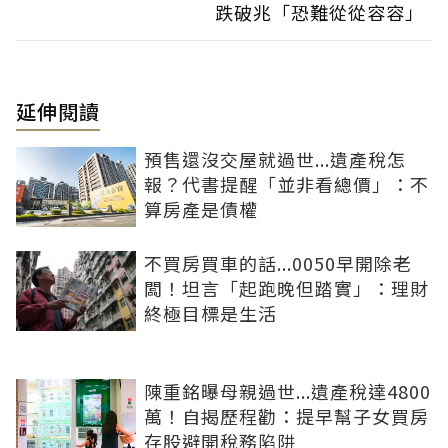
跌破兆「恐難從從容容」
延伸閱讀
預售還沒交屋就過世...遺產稅怎
報？代書提醒「並非看總價」：不
算房產是債權
不買房買車的話...0050早開除老
闆！坦言「起跑晚但踏實」：理財
終極目標是生活
陳重銘曝母親過世...遺產稅達4800
萬！自揭歷程勸：提早幫子女買房
存股避開稅務陷阱