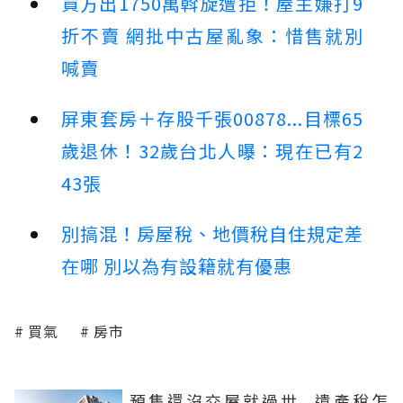
買方出1750萬斡旋遭拒！屋主嫌打9
折不賣 網批中古屋亂象：惜售就別
喊賣
屏東套房＋存股千張00878...目標65
歲退休！32歲台北人曝：現在已有2
43張
別搞混！房屋稅、地價稅自住規定差
在哪 別以為有設籍就有優惠
買氣
房市
預售還沒交屋就過世...遺產稅怎