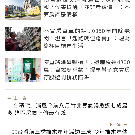
報？代書提醒「並非看總價」：不
算房產是債權
不買房買車的話...0050早開除老
闆！坦言「起跑晚但踏實」：理財
終極目標是生活
陳重銘曝母親過世...遺產稅達4800
萬！自揭歷程勸：提早幫子女買房
存股避開稅務陷阱
←
上一篇
「台積宅」消風？前八月竹北買氣潰散近七成最
多 這區房價下修最有感
下一篇
→
北台灣前三季推案量年減逾三成 今年推案量估