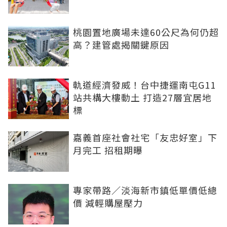
桃園置地廣場未達60公尺為何仍超
高？建管處揭關鍵原因
軌道經濟發威！台中捷運南屯G11
站共構大樓動土 打造27層宜居地
標
嘉義首座社會社宅「友忠好室」下
月完工 招租期曝
專家帶路／淡海新市鎮低單價低總
價 減輕購屋壓力