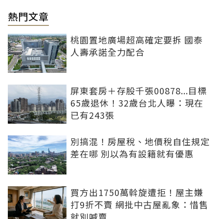
熱門文章
桃園置地廣場超高確定要拆 國泰
人壽承諾全力配合
屏東套房＋存股千張00878...目標
65歲退休！32歲台北人曝：現在
已有243張
別搞混！房屋稅、地價稅自住規定
差在哪 別以為有設籍就有優惠
買方出1750萬斡旋遭拒！屋主嫌
打9折不賣 網批中古屋亂象：惜售
就別喊賣