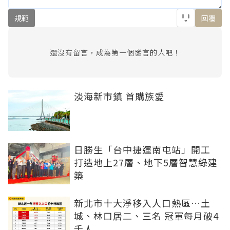
規範
回覆
還沒有留言，成為第一個發言的人吧！
淡海新市鎮 首購族愛
日勝生「台中捷運南屯站」開工
打造地上27層、地下5層智慧綠建
築
新北市十大淨移入人口熱區…土
城、林口居二、三名 冠軍每月破4
千人