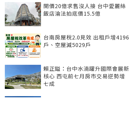
開價20億求售沒人接 台中愛麗絲
飯店淪法拍底價15.5億
台南房屋稅2.0見效 出租戶增4196
戶、空屋減5029戶
賴正鎰：台中水湳躍升國際會展新
核心 西屯前七月房市交易逆勢增
七成
都更重鎮變了！新北超車北市 這
都拆除宅數暴增6成
台股震盪打擊購屋興致！7月北台