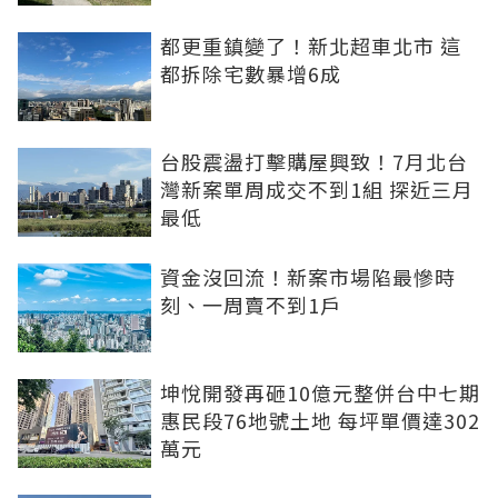
都更重鎮變了！新北超車北市 這
都拆除宅數暴增6成
台股震盪打擊購屋興致！7月北台
灣新案單周成交不到1組 探近三月
最低
資金沒回流！新案市場陷最慘時
刻、一周賣不到1戶
坤悅開發再砸10億元整併台中七期
惠民段76地號土地 每坪單價達302
萬元