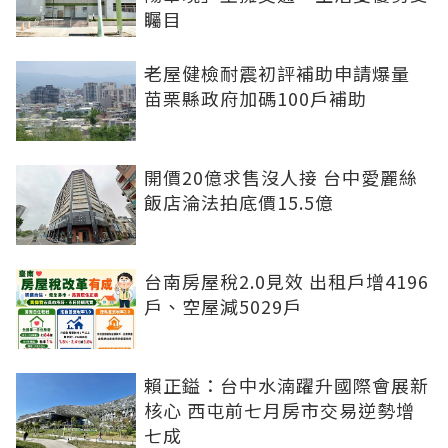
矚目
老屋健檢耐震初評補助申請爆量
苗栗縣政府加碼100戶補助
開價20億求售沒人接 台中愛麗絲
飯店淪法拍底價15.5億
台南房屋稅2.0見效 出租戶增4196
戶、空屋減5029戶
賴正鎰：台中水湳躍升國際會展新
核心 西屯前七月房市交易逆勢增
七成