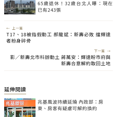
65歲退休！32歲台北人曝：現在
已有243張
←
上一篇
T17、18被指假動工 郝龍斌：新壽必敗 擋輝達
者粉身碎骨
下一篇
→
影／新壽北市科辦動土 蔣萬安：輝達盼市府與
新壽合意解約取回土地
延伸閱讀
兆基風波持續延燒 內政部：房
東、房客有疑慮可解約換約