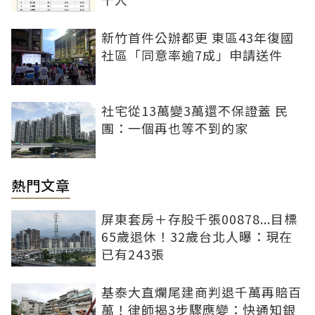
新竹首件公辦都更 東區43年復國
社區「同意率逾7成」申請送件
社宅從13萬變3萬還不保證蓋 民
團：一個再也等不到的家
熱門文章
屏東套房＋存股千張00878...目標
65歲退休！32歲台北人曝：現在
已有243張
基泰大直爛尾建商判退千萬再賠百
萬！律師揭3步驟應變：快通知銀