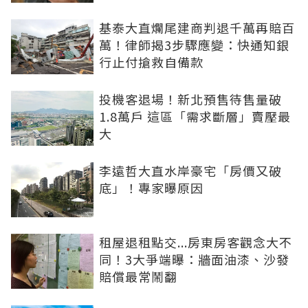
基泰大直爛尾建商判退千萬再賠百
萬！律師揭3步驟應變：快通知銀
行止付搶救自備款
投機客退場！新北預售待售量破
1.8萬戶 這區「需求斷層」賣壓最
大
李遠哲大直水岸豪宅「房價又破
底」！專家曝原因
租屋退租點交...房東房客觀念大不
同！3大爭端曝：牆面油漆、沙發
賠償最常鬧翻