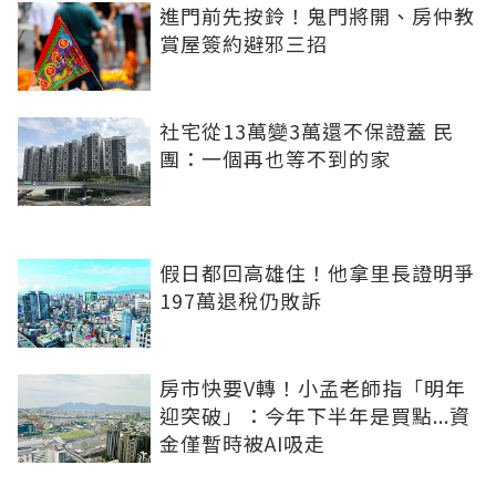
進門前先按鈴！鬼門將開、房仲教
賞屋簽約避邪三招
社宅從13萬變3萬還不保證蓋 民
團：一個再也等不到的家
假日都回高雄住！他拿里長證明爭
197萬退稅仍敗訴
房市快要V轉！小孟老師指「明年
迎突破」：今年下半年是買點...資
金僅暫時被AI吸走