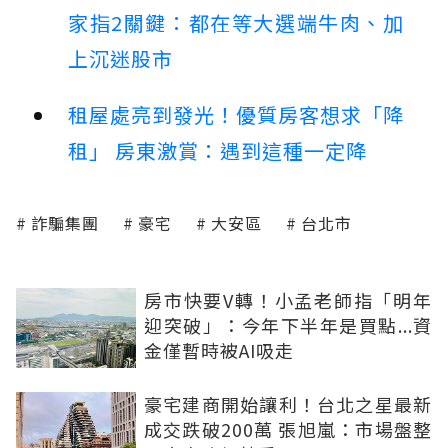
家指2關鍵：都在等大選端牛肉、加
上沉迷股市
租屋處亮到發光！優質房客想求「降
租」 房東激賞：遇到這種一定降
詐騙集團
豪宅
大安區
台北市
房市快要V轉！小孟老師指「明年
迎突破」：今年下半年是買點...資
金僅暫時被AI吸走
豪宅建商開始讓利！台北之星最新
成交跌破200萬 張旭嵐：市場盤整