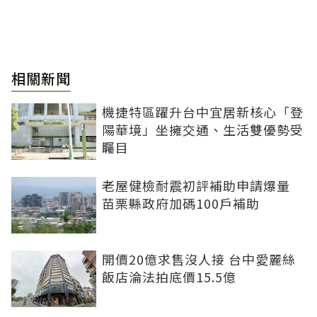
相關新聞
機捷特區躍升台中宜居新核心「登
陽華境」坐擁交通、生活雙優勢受
矚目
老屋健檢耐震初評補助申請爆量
苗栗縣政府加碼100戶補助
開價20億求售沒人接 台中愛麗絲
飯店淪法拍底價15.5億