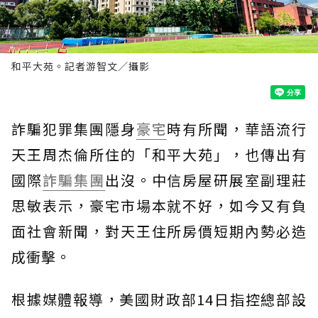
和平大苑。記者游智文／攝影
詐騙犯罪集團隱身
豪宅
時有所聞，華語流行
天王周杰倫所住的「和平大苑」，也傳出有
國際
詐騙集團
出沒。中信房屋研展室副理莊
思敏表示，豪宅市場本就不好，如今又有負
面社會新聞，對天王住所房價短期內勢必造
成衝擊。
根據媒體報導，美國財政部14日指控總部設