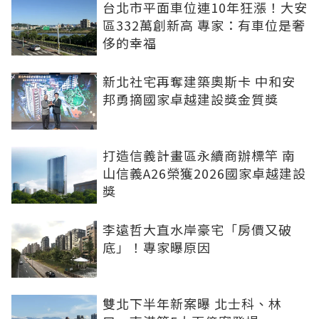
台北市平面車位連10年狂漲！大安
區332萬創新高 專家：有車位是奢
侈的幸福
新北社宅再奪建築奧斯卡 中和安
邦勇摘國家卓越建設獎金質獎
打造信義計畫區永續商辦標竿 南
山信義A26榮獲2026國家卓越建設
獎
李遠哲大直水岸豪宅「房價又破
底」！專家曝原因
雙北下半年新案曝 北士科、林