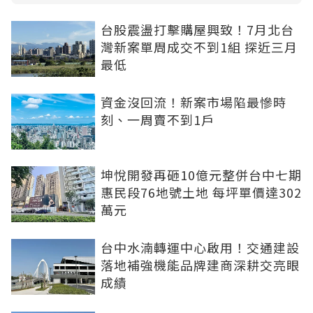
台股震盪打擊購屋興致！7月北台
灣新案單周成交不到1組 探近三月
最低
資金沒回流！新案市場陷最慘時
刻、一周賣不到1戶
坤悅開發再砸10億元整併台中七期
惠民段76地號土地 每坪單價達302
萬元
台中水湳轉運中心啟用！交通建設
落地補強機能品牌建商深耕交亮眼
成績