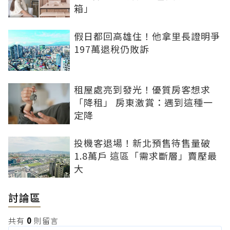
箱」
假日都回高雄住！他拿里長證明爭
197萬退稅仍敗訴
租屋處亮到發光！優質房客想求
「降租」 房東激賞：遇到這種一
定降
投機客退場！新北預售待售量破
1.8萬戶 這區「需求斷層」賣壓最
大
討論區
共有
0
則留言