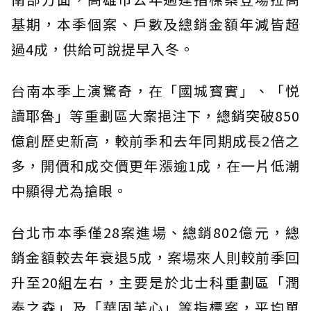
基期，本季個案、戶數及總銷金額年減皆超
過4成，供給可說提早入冬。
台南本季上演驚奇，在「國城寳實」、「悦
讀耶魯」等重劃區大案挹注下，總銷突破850
億創歷史新高，較前季和去年同期成長2倍之
多，開價和成交價更年漲逾1成，在一片低潮
中顯得尤為搶眼。
台北市本季僅28案進場、總銷802億元，總
銷金額較去年衰退5成，案場來人則較前季回
升至20組左右，主要是於北士科重劃區「潤
泰之森」及「華固芙心」等指標案，平均單