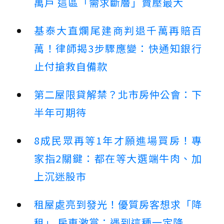
萬戶 這區「需求斷層」賣壓最大
基泰大直爛尾建商判退千萬再賠百
萬！律師揭3步驟應變：快通知銀行
止付搶救自備款
第二屋限貸解禁？北市房仲公會：下
半年可期待
8成民眾再等1年才願進場買房！專
家指2關鍵：都在等大選端牛肉、加
上沉迷股市
租屋處亮到發光！優質房客想求「降
租」 房東激賞：遇到這種一定降