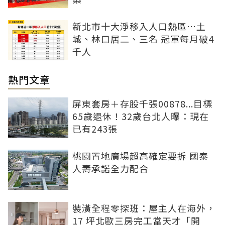
新北市十大淨移入人口熱區…土
城、林口居二、三名 冠軍每月破4
千人
熱門文章
屏東套房＋存股千張00878...目標
65歲退休！32歲台北人曝：現在
已有243張
桃園置地廣場超高確定要拆 國泰
人壽承諾全力配合
裝潢全程零探班：屋主人在海外，
17 坪北歐三房完工當天才「開