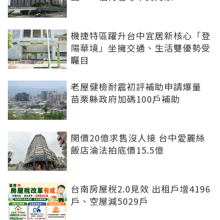
機捷特區躍升台中宜居新核心「登
陽華境」坐擁交通、生活雙優勢受
矚目
老屋健檢耐震初評補助申請爆量
苗栗縣政府加碼100戶補助
開價20億求售沒人接 台中愛麗絲
飯店淪法拍底價15.5億
台南房屋稅2.0見效 出租戶增4196
戶、空屋減5029戶