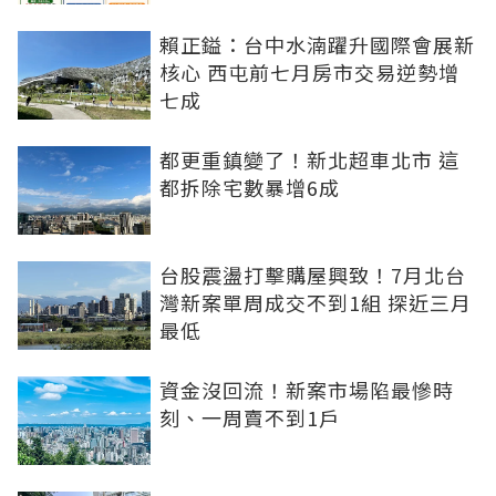
賴正鎰：台中水湳躍升國際會展新
核心 西屯前七月房市交易逆勢增
七成
都更重鎮變了！新北超車北市 這
都拆除宅數暴增6成
台股震盪打擊購屋興致！7月北台
灣新案單周成交不到1組 探近三月
最低
資金沒回流！新案市場陷最慘時
刻、一周賣不到1戶