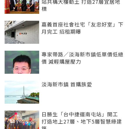
站共構大樓動土 打造27層宜居地
標
嘉義首座社會社宅「友忠好室」下
月完工 招租期曝
專家帶路／淡海新市鎮低單價低總
價 減輕購屋壓力
淡海新市鎮 首購族愛
日勝生「台中捷運南屯站」開工
打造地上27層、地下5層智慧綠建
築