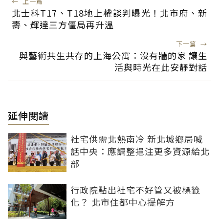
←
上一篇
北士科T17、T18地上權談判曝光！北市府、新
壽、輝達三方僵局再升溫
下一篇
→
與藝術共生共存的上海公寓：沒有牆的家 讓生
活與時光在此安靜對話
延伸閱讀
社宅供需北熱南冷 新北城鄉局喊
話中央：應調整挹注更多資源給北
部
行政院點出社宅不好管又被標籤
化？ 北市住都中心提解方