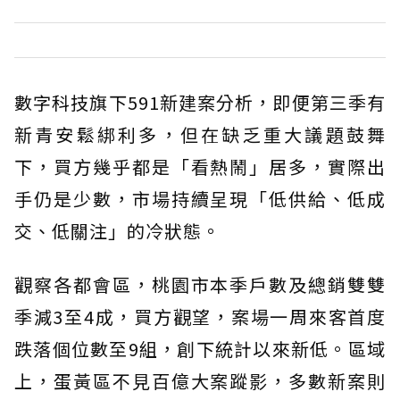
數字科技旗下591新建案分析，即便第三季有
新青安鬆綁利多，但在缺乏重大議題鼓舞
下，買方幾乎都是「看熱鬧」居多，實際出
手仍是少數，市場持續呈現「低供給、低成
交、低關注」的冷狀態。
觀察各都會區，桃園市本季戶數及總銷雙雙
季減3至4成，買方觀望，案場一周來客首度
跌落個位數至9組，創下統計以來新低。區域
上，蛋黃區不見百億大案蹤影，多數新案則