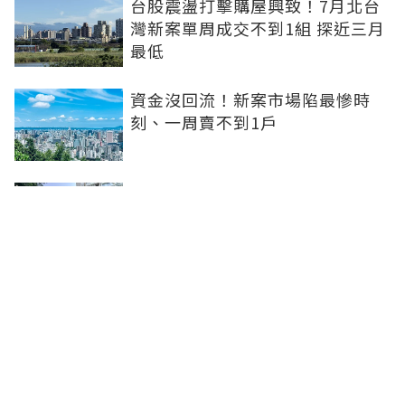
台股震盪打擊購屋興致！7月北台
灣新案單周成交不到1組 探近三月
最低
資金沒回流！新案市場陷最慘時
刻、一周賣不到1戶
坤悅開發再砸10億元整併台中七期
惠民段76地號土地 每坪單價達302
萬元
台中水湳轉運中心啟用！交通建設
落地補強機能品牌建商深耕交亮眼
成績