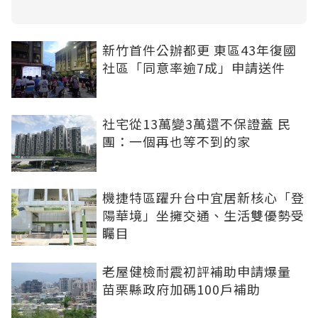
新竹首件公辦都更 東區43年復國
社區「同意率逾7成」申請送件
社宅從13萬變3萬還不保證蓋 民
團：一個再也等不到的家
機捷特區躍升台中宜居新核心「登
陽華境」坐擁交通、生活雙優勢受
矚目
老屋健檢耐震初評補助申請爆量
苗栗縣政府加碼100戶補助