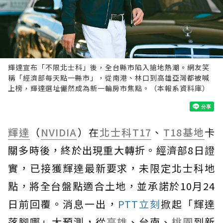
輝達宣布「不限北士科」後，全台縣市陷入搶地熱潮。網友笑
稱「經濟部每天點一縣市」，從南港、林口到高雄亞灣都被喊
上榜，輝達選址儼然成為新一輪房市焦點。（本報系資料庫）
輝達
（
NVIDIA
）在
北士科
T17
、
T18
基地
卡
關多時後，終於出現重大轉折。經濟部8日證
實，已接獲輝達最新要求，未限定北士科地
點，將全台盤點適合土地，並承諾於10月24
日前回覆。消息一出，
PTT立刻
掀起「輝達
落腳哪」大預測，從
高雄
、台南、
桃園
到新