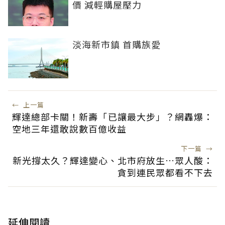
價 減輕購屋壓力
淡海新市鎮 首購族愛
←
上一篇
輝達總部卡關！新壽「已讓最大步」？網轟爆：
空地三年還敢說數百億收益
下一篇
→
新光撐太久？輝達變心、北市府放生…眾人酸：
貪到連民眾都看不下去
延伸閱讀