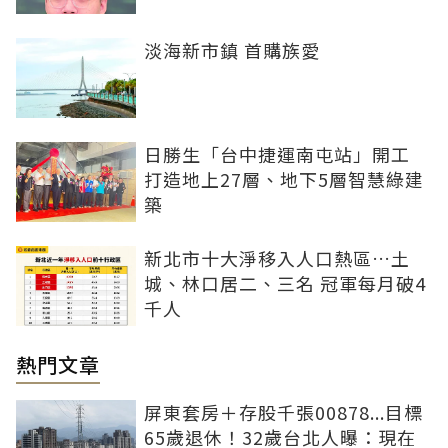
淡海新市鎮 首購族愛
日勝生「台中捷運南屯站」開工
打造地上27層、地下5層智慧綠建
築
新北市十大淨移入人口熱區…土
城、林口居二、三名 冠軍每月破4
千人
熱門文章
屏東套房＋存股千張00878...目標
65歲退休！32歲台北人曝：現在