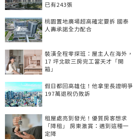
已有243張
桃園置地廣場超高確定要拆 國泰
人壽承諾全力配合
裝潢全程零探班：屋主人在海外，
17 坪北歐三房完工當天才「開
箱」
假日都回高雄住！他拿里長證明爭
197萬退稅仍敗訴
租屋處亮到發光！優質房客想求
「降租」 房東激賞：遇到這種一
定降