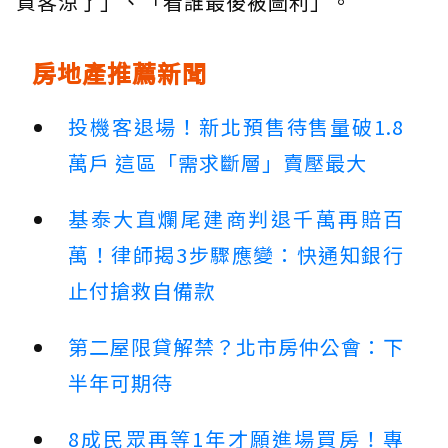
資客涼了」、「看誰最後被圖利」。
房地產推薦新聞
投機客退場！新北預售待售量破1.8
萬戶 這區「需求斷層」賣壓最大
基泰大直爛尾建商判退千萬再賠百
萬！律師揭3步驟應變：快通知銀行
止付搶救自備款
第二屋限貸解禁？北市房仲公會：下
半年可期待
8成民眾再等1年才願進場買房！專