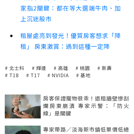
家指2關鍵：都在等大選端牛肉、加
上沉迷股市
租屋處亮到發光！優質房客想求「降
租」 房東激賞：遇到這種一定降
北士科
輝達
高雄
桃園
新壽
T18
T17
NVIDIA
基地
房客保證寵物很乖！退租牆壁慘刮
爛房東崩潰 專家示警：「防火
線」是關鍵
專家帶路／淡海新市鎮低單價低總