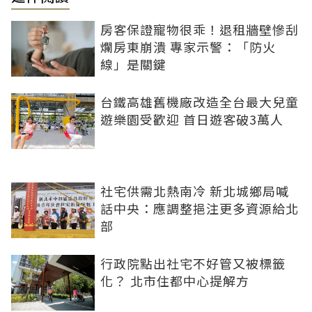
房客保證寵物很乖！退租牆壁慘刮
爛房東崩潰 專家示警：「防火
線」是關鍵
台鐵高雄舊機廠改造全台最大兒童
遊樂園受歡迎 首日遊客破3萬人
社宅供需北熱南冷 新北城鄉局喊
話中央：應調整挹注更多資源給北
部
行政院點出社宅不好管又被標籤
化？ 北市住都中心提解方