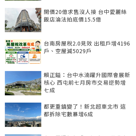
開價20億求售沒人接 台中愛麗絲
飯店淪法拍底價15.5億
台南房屋稅2.0見效 出租戶增4196
戶、空屋減5029戶
賴正鎰：台中水湳躍升國際會展新
核心 西屯前七月房市交易逆勢增
七成
都更重鎮變了！新北超車北市 這
都拆除宅數暴增6成