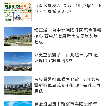
台南房屋稅2.0見效 出租戶增4196
戶、空屋減5029戶
賴正鎰：台中水湳躍升國際會展新
核心 西屯前七月房市交易逆勢增
七成
都更重鎮變了！新北超車北市 這
都拆除宅數暴增6成
台股震盪打擊購屋興致！7月北台
灣新案單周成交不到1組 探近三月
最低
資金沒回流！新案市場陷最慘時