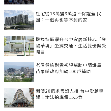
社宅從13萬變3萬還不保證蓋 民
團：一個再也等不到的家
機捷特區躍升台中宜居新核心「登
陽華境」坐擁交通、生活雙優勢受
矚目
老屋健檢耐震初評補助申請爆量
苗栗縣政府加碼100戶補助
開價20億求售沒人接 台中愛麗絲
飯店淪法拍底價15.5億