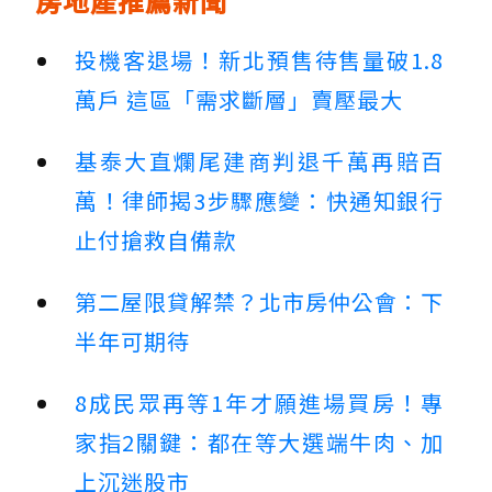
房地產推薦新聞
投機客退場！新北預售待售量破1.8
萬戶 這區「需求斷層」賣壓最大
基泰大直爛尾建商判退千萬再賠百
萬！律師揭3步驟應變：快通知銀行
止付搶救自備款
第二屋限貸解禁？北市房仲公會：下
半年可期待
8成民眾再等1年才願進場買房！專
家指2關鍵：都在等大選端牛肉、加
上沉迷股市