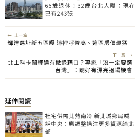
65歲退休！32歲台北人曝：現在
已有243張
←
上一篇
輝達選址新五區曝 這裡呼聲高、這區房價最猛
下一篇
→
北士科卡關輝達有撤退藉口？專家「沒一定要選
台灣」：剛好有漂亮退場機會
延伸閱讀
社宅供需北熱南冷 新北城鄉局喊
話中央：應調整挹注更多資源給北
部