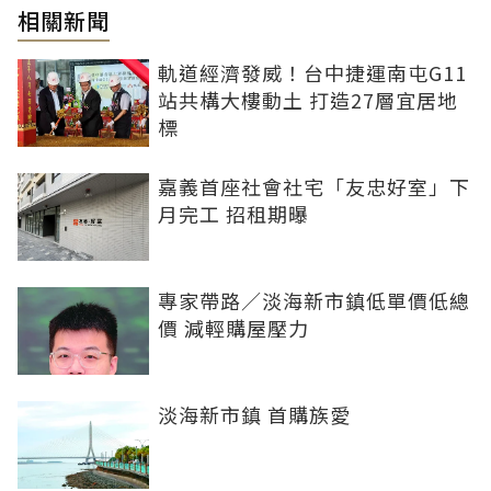
相關新聞
軌道經濟發威！台中捷運南屯G11
站共構大樓動土 打造27層宜居地
標
嘉義首座社會社宅「友忠好室」下
月完工 招租期曝
專家帶路／淡海新市鎮低單價低總
價 減輕購屋壓力
淡海新市鎮 首購族愛