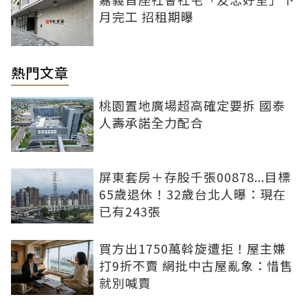
月完工 招租期曝
熱門文章
桃園置地廣場超高確定要拆 國泰
人壽承諾全力配合
屏東套房＋存股千張00878...目標
65歲退休！32歲台北人曝：現在
已有243張
買方出1750萬斡旋遭拒！屋主嫌
打9折不賣 網批中古屋亂象：惜售
就別喊賣