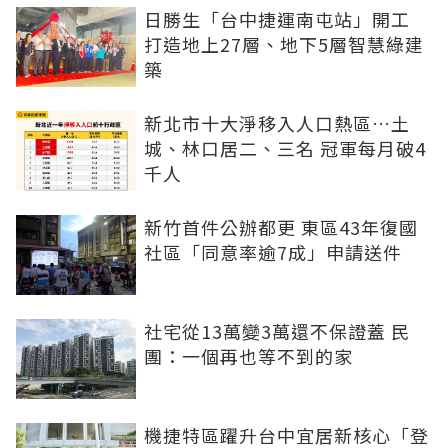
日勝生「台中捷運南屯站」開工
打造地上27層、地下5層智慧綠建
築
新北市十大淨移入人口熱區…土
城、林口居二、三名 冠軍每月破4
千人
新竹首件公辦都更 東區43年復國
社區「同意率逾7成」申請送件
社宅從13萬變3萬還不保證蓋 民
團：一個再也等不到的家
機捷特區躍升台中宜居新核心「登