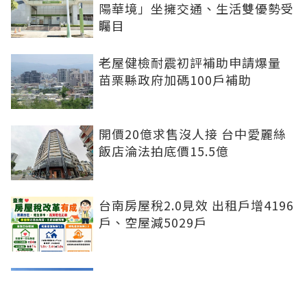
陽華境」坐擁交通、生活雙優勢受
矚目
老屋健檢耐震初評補助申請爆量
苗栗縣政府加碼100戶補助
開價20億求售沒人接 台中愛麗絲
飯店淪法拍底價15.5億
台南房屋稅2.0見效 出租戶增4196
戶、空屋減5029戶
賴正鎰：台中水湳躍升國際會展新
核心 西屯前七月房市交易逆勢增