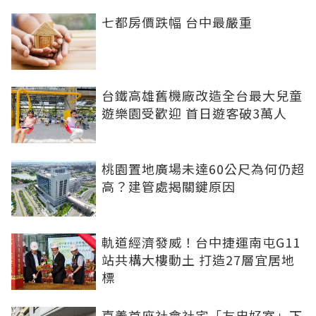
七都房價跌幅 台中最嚴重
台鐵高雄舊機廠改造全台最大兒童
遊樂園受歡迎 首日遊客破3萬人
桃園置地廣場未達60公尺為何仍超
高？建管處揭關鍵原因
軌道經濟發威！台中捷運南屯G11
站共構大樓動土 打造27層宜居地
標
嘉義首座社會社宅「友忠好室」下