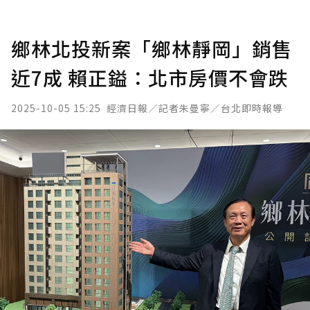
鄉林北投新案「鄉林靜岡」銷售
近7成 賴正鎰：北市房價不會跌
2025-10-05 15:25
經濟日報／記者朱曼寧／台北即時報導