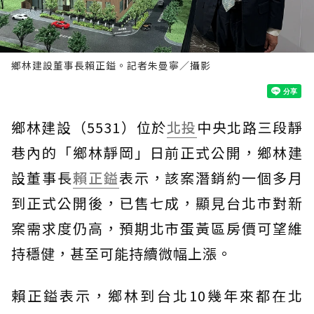
鄉林建設董事長賴正鎰。記者朱曼寧／攝影
鄉林建設（5531）位於
北投
中央北路三段靜
巷內的「鄉林靜岡」日前正式公開，鄉林建
設董事長
賴正鎰
表示，該案潛銷約一個多月
到正式公開後，已售七成，顯見台北市對新
案需求度仍高，預期北市蛋黃區房價可望維
持穩健，甚至可能持續微幅上漲。
賴正鎰表示，鄉林到台北10幾年來都在北