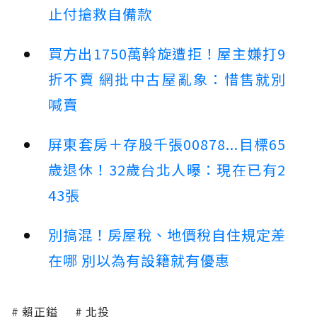
止付搶救自備款
買方出1750萬斡旋遭拒！屋主嫌打9
折不賣 網批中古屋亂象：惜售就別
喊賣
屏東套房＋存股千張00878...目標65
歲退休！32歲台北人曝：現在已有2
43張
別搞混！房屋稅、地價稅自住規定差
在哪 別以為有設籍就有優惠
賴正鎰
北投