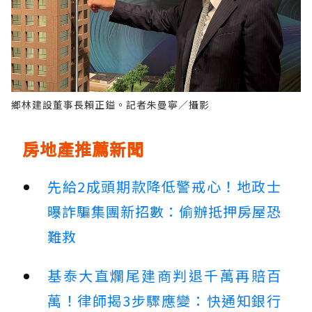
鄉林建設董事長賴正鎰。記者朱曼寧／攝影
房地產推薦新聞
先給2成頭期款降低警戒心！地政士
曝詐騙集團新招數：偷辦抵押房屋恐
難救
基泰大直爛尾建商判退千萬再賠百
萬！律師揭3步驟應變：快通知銀行