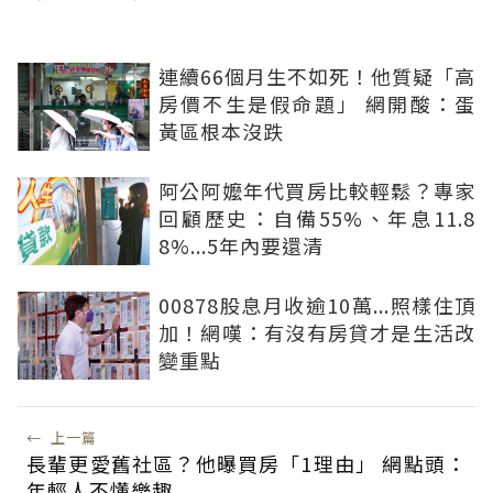
連續66個月生不如死！他質疑「高
房價不生是假命題」 網開酸：蛋
黃區根本沒跌
阿公阿嬤年代買房比較輕鬆？專家
回顧歷史：自備55%、年息11.8
8%...5年內要還清
00878股息月收逾10萬...照樣住頂
加！網嘆：有沒有房貸才是生活改
變重點
←
上一篇
長輩更愛舊社區？他曝買房「1理由」 網點頭：
年輕人不懂樂趣