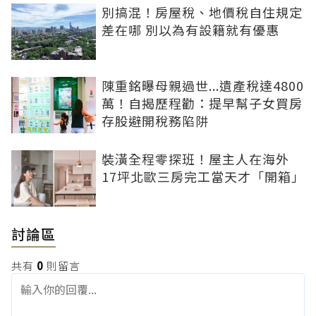
別搞混！房屋稅、地價稅自住規定
差在哪 別以為有設籍就有優惠
陳重銘曝母親過世...遺產稅達4800
萬！自揭歷程勸：提早幫子女買房
存股避開稅務陷阱
裝潢全程零探班！屋主人在海外
17坪北歐三房完工當天才「開箱」
討論區
共有
0
則留言