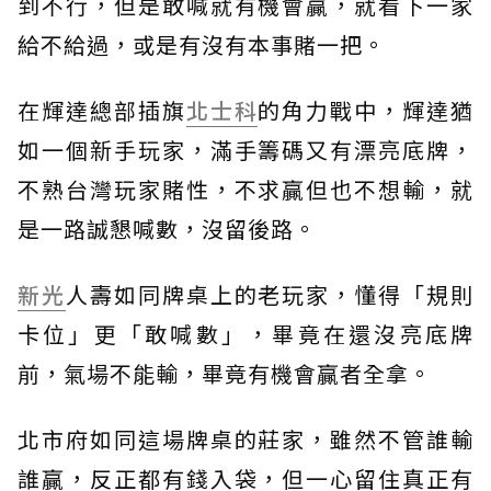
到不行，但是敢喊就有機會贏，就看下一家
給不給過，或是有沒有本事賭一把。
在輝達總部插旗
北士科
的角力戰中，輝達猶
如一個新手玩家，滿手籌碼又有漂亮底牌，
不熟台灣玩家賭性，不求贏但也不想輸，就
是一路誠懇喊數，沒留後路。
新光
人壽如同牌桌上的老玩家，懂得「規則
卡位」更「敢喊數」，畢竟在還沒亮底牌
前，氣場不能輸，畢竟有機會贏者全拿。
北市府如同這場牌桌的莊家，雖然不管誰輸
誰贏，反正都有錢入袋，但一心留住真正有