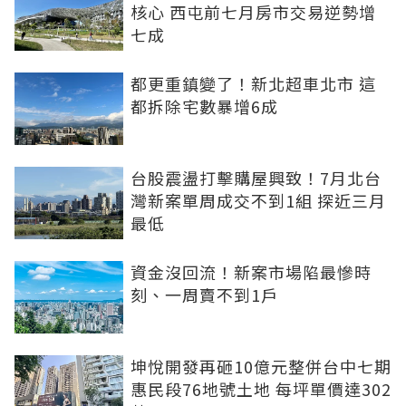
核心 西屯前七月房市交易逆勢增
七成
都更重鎮變了！新北超車北市 這
都拆除宅數暴增6成
台股震盪打擊購屋興致！7月北台
灣新案單周成交不到1組 探近三月
最低
資金沒回流！新案市場陷最慘時
刻、一周賣不到1戶
坤悅開發再砸10億元整併台中七期
惠民段76地號土地 每坪單價達302