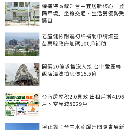
機捷特區躍升台中宜居新核心「登
陽華境」坐擁交通、生活雙優勢受
矚目
老屋健檢耐震初評補助申請爆量
苗栗縣政府加碼100戶補助
開價20億求售沒人接 台中愛麗絲
飯店淪法拍底價15.5億
台南房屋稅2.0見效 出租戶增4196
戶、空屋減5029戶
賴正鎰：台中水湳躍升國際會展新