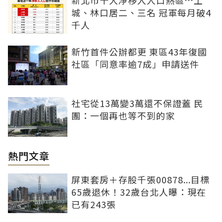
新北市十大淨移入人口熱區…土
城、林口居二、三名 冠軍每月破4
千人
新竹首件公辦都更 東區43年復國
社區「同意率逾7成」申請送件
社宅從13萬變3萬還不保證蓋 民
團：一個再也等不到的家
熱門文章
屏東套房＋存股千張00878...目標
65歲退休！32歲台北人曝：現在
已有243張