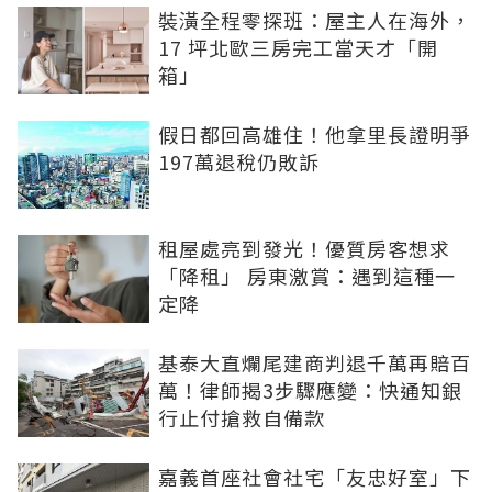
裝潢全程零探班：屋主人在海外，
17 坪北歐三房完工當天才「開
箱」
假日都回高雄住！他拿里長證明爭
197萬退稅仍敗訴
租屋處亮到發光！優質房客想求
「降租」 房東激賞：遇到這種一
定降
基泰大直爛尾建商判退千萬再賠百
萬！律師揭3步驟應變：快通知銀
行止付搶救自備款
嘉義首座社會社宅「友忠好室」下