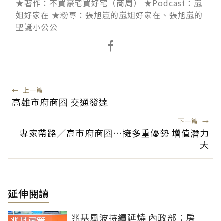
★著作：不買豪宅買好宅（商周） ★Podcast：嵐
姐好家在 ★粉專：張旭嵐的嵐姐好家在、張旭嵐的
聖誕小公公
←
上一篇
高雄市府商圈 交通發達
下一篇
→
專家帶路／高市府商圈…擁多重優勢 增值潛力
大
延伸閱讀
兆基風波持續延燒 內政部：房