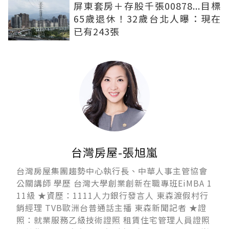
屏東套房＋存股千張00878...目標
65歲退休！32歲台北人曝：現在
已有243張
台灣房屋-張旭嵐
台灣房屋集團趨勢中心執行長、中華人事主管協會
公關講師 學歷 台灣大學創業創新在職專班EiMBA 1
11級 ★資歷：1111人力銀行發言人 東森渡假村行
銷經理 TVB歐洲台普通話主播 東森新聞記者 ★證
照：就業服務乙級技術證照 租賃住宅管理人員證照