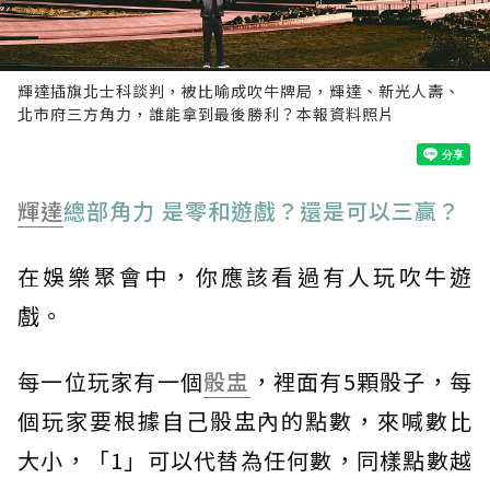
輝達插旗北士科談判，被比喻成吹牛牌局，輝達、新光人壽、
北市府三方角力，誰能拿到最後勝利？本報資料照片
輝達
總部角力 是零和遊戲？還是可以三贏？
在娛樂聚會中，你應該看過有人玩吹牛遊
戲。
每一位玩家有一個
骰盅
，裡面有5顆骰子，每
個玩家要根據自己骰盅內的點數，來喊數比
大小，「1」可以代替為任何數，同樣點數越