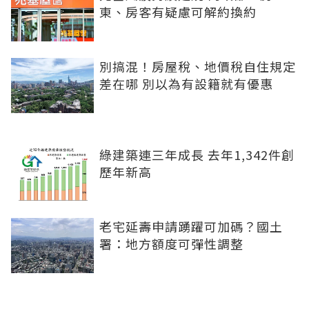
東、房客有疑慮可解約換約
別搞混！房屋稅、地價稅自住規定
差在哪 別以為有設籍就有優惠
綠建築連三年成長 去年1,342件創
歷年新高
老宅延壽申請踴躍可加碼？國土
署：地方額度可彈性調整