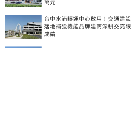
萬元
台中水湳轉運中心啟用！交通建設
落地補強機能品牌建商深耕交亮眼
成績
台北市平面車位連10年狂漲！大安
區332萬創新高 專家：有車位是奢
侈的幸福
新北社宅再奪建築奧斯卡 中和安
邦勇摘國家卓越建設獎金質獎
聯合線上公司 著作權所有 ©2025