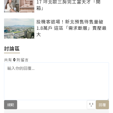
17 坪北歐三房完工當天才「開
箱」
投機客退場！新北預售待售量破
1.8萬戶 這區「需求斷層」賣壓最
大
討論區
共有
0
則留言
規範
回覆