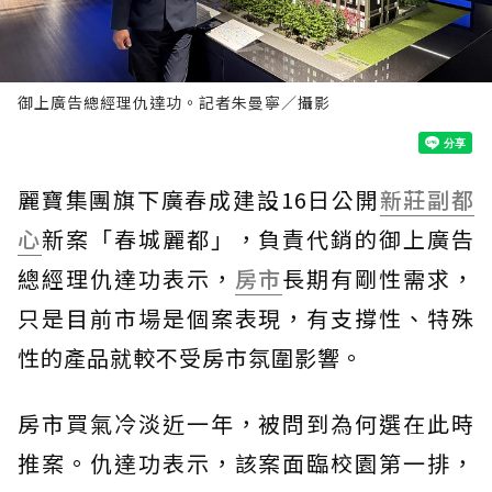
御上廣告總經理仇達功。記者朱曼寧／攝影
麗寶集團旗下廣春成建設16日公開
新莊副都
心
新案「春城麗都」，負責代銷的御上廣告
總經理仇達功表示，
房市
長期有剛性需求，
只是目前市場是個案表現，有支撐性、特殊
性的產品就較不受房市氛圍影響。
房市買氣冷淡近一年，被問到為何選在此時
推案。仇達功表示，該案面臨校園第一排，