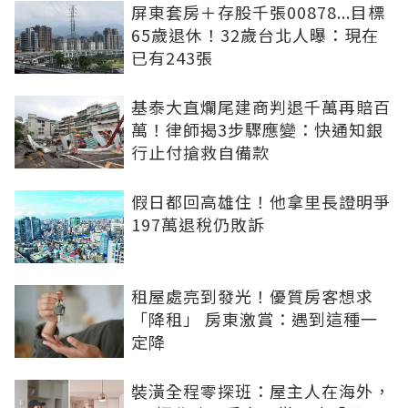
屏東套房＋存股千張00878...目標
65歲退休！32歲台北人曝：現在
已有243張
基泰大直爛尾建商判退千萬再賠百
萬！律師揭3步驟應變：快通知銀
行止付搶救自備款
假日都回高雄住！他拿里長證明爭
197萬退稅仍敗訴
租屋處亮到發光！優質房客想求
「降租」 房東激賞：遇到這種一
定降
裝潢全程零探班：屋主人在海外，