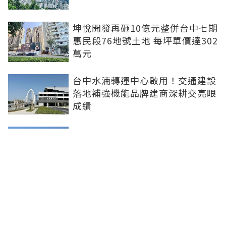
坤悅開發再砸10億元整併台中七期
惠民段76地號土地 每坪單價達302
萬元
台中水湳轉運中心啟用！交通建設
落地補強機能品牌建商深耕交亮眼
成績
台北市平面車位連10年狂漲！大安
區332萬創新高 專家：有車位是奢
侈的幸福
新北社宅再奪建築奧斯卡 中和安
邦勇摘國家卓越建設獎金質獎