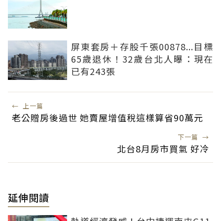
屏東套房＋存股千張00878...目標
65歲退休！32歲台北人曝：現在
已有243張
←
上一篇
老公贈房後過世 她賣屋增值稅這樣算省90萬元
下一篇
→
北台8月房市買氣 好冷
延伸閱讀
軌道經濟發威！台中捷運南屯G11