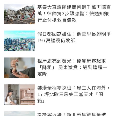
基泰大直爛尾建商判退千萬再賠百
萬！律師揭3步驟應變：快通知銀
行止付搶救自備款
假日都回高雄住！他拿里長證明爭
197萬退稅仍敗訴
租屋處亮到發光！優質房客想求
「降租」 房東激賞：遇到這種一
定降
裝潢全程零探班：屋主人在海外，
17 坪北歐三房完工當天才「開
箱」
投機客退場！新北預售待售量破