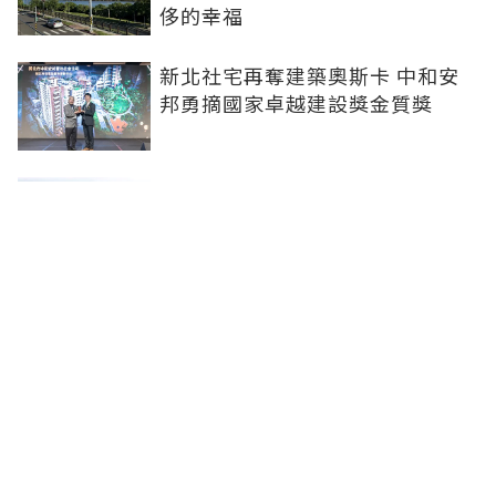
侈的幸福
新北社宅再奪建築奧斯卡 中和安
邦勇摘國家卓越建設獎金質獎
打造信義計畫區永續商辦標竿 南
山信義A26榮獲2026國家卓越建設
獎
李遠哲大直水岸豪宅「房價又破
底」！專家曝原因
聯合線上公司 著作權所有 ©2025