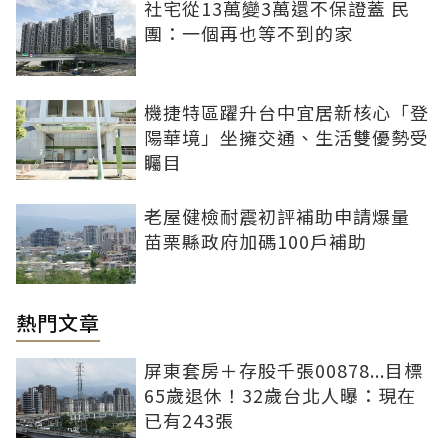
社宅從13萬變3萬還不保證蓋 民
團：一個再也等不到的家
機捷特區躍升台中宜居新核心「登
陽華境」坐擁交通、生活雙優勢受
矚目
老屋健檢耐震初評補助申請爆量
苗栗縣政府加碼100戶補助
熱門文章
屏東套房＋存股千張00878...目標
65歲退休！32歲台北人曝：現在
已有243張