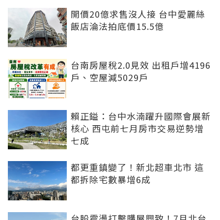
開價20億求售沒人接 台中愛麗絲
飯店淪法拍底價15.5億
台南房屋稅2.0見效 出租戶增4196
戶、空屋減5029戶
賴正鎰：台中水湳躍升國際會展新
核心 西屯前七月房市交易逆勢增
七成
都更重鎮變了！新北超車北市 這
都拆除宅數暴增6成
台股震盪打擊購屋興致！7月北台