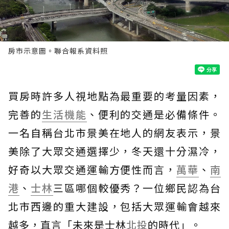
房市示意圖。聯合報系資料照
買房時許多人視地點為最重要的考量因素，
完善的
生活機能
、便利的交通是必備條件。
一名自稱台北市景美在地人的網友表示，景
美除了大眾交通選擇少，冬天還十分濕冷，
好奇以大眾交通運輸方便性而言，
萬華
、
南
港
、
士林
三區哪個較優秀？一位鄉民認為台
北市西邊的重大建設，包括大眾運輸會越來
越多，直言「未來是士林
北投
的時代」。