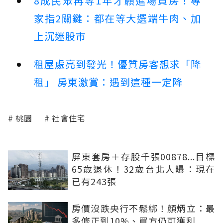
8成民眾再等1年才願進場買房！專
家指2關鍵：都在等大選端牛肉、加
上沉迷股市
租屋處亮到發光！優質房客想求「降
租」 房東激賞：遇到這種一定降
桃園
社會住宅
屏東套房＋存股千張00878...目標
65歲退休！32歲台北人曝：現在
已有243張
房價沒跌央行不鬆綁！顏炳立：最
多修正到10%、買方仍可獲利