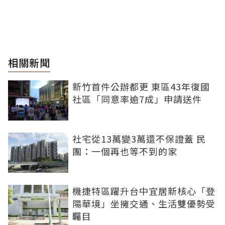
相關新聞
新竹首件公辦都更 東區43年復國
社區「同意率逾7成」申請送件
社宅從13萬變3萬還不保證蓋 民
團：一個再也等不到的家
機捷特區躍升台中宜居新核心「登
陽華境」坐擁交通、生活雙優勢受
矚目