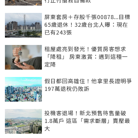
行止付搶救自備款
屏東套房＋存股千張00878...目標
65歲退休！32歲台北人曝：現在
已有243張
租屋處亮到發光！優質房客想求
「降租」 房東激賞：遇到這種一
定降
假日都回高雄住！他拿里長證明爭
197萬退稅仍敗訴
投機客退場！新北預售待售量破
1.8萬戶 這區「需求斷層」賣壓最
大