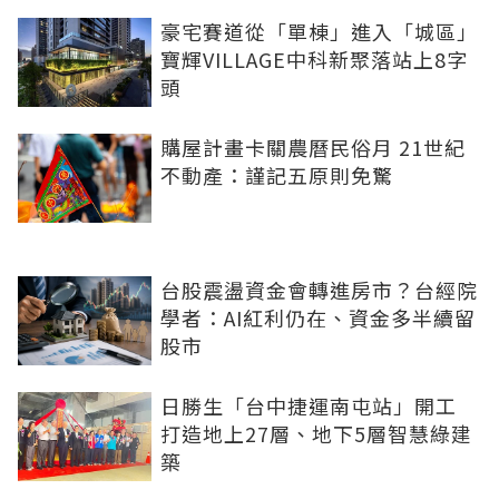
豪宅賽道從「單棟」進入「城區」
寶輝VILLAGE中科新聚落站上8字
頭
購屋計畫卡關農曆民俗月 21世紀
不動產：謹記五原則免驚
台股震盪資金會轉進房市？台經院
學者：AI紅利仍在、資金多半續留
股市
日勝生「台中捷運南屯站」開工
打造地上27層、地下5層智慧綠建
築