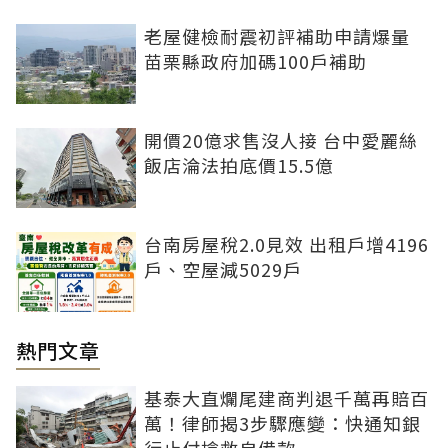
老屋健檢耐震初評補助申請爆量
苗栗縣政府加碼100戶補助
開價20億求售沒人接 台中愛麗絲
飯店淪法拍底價15.5億
台南房屋稅2.0見效 出租戶增4196
戶、空屋減5029戶
熱門文章
基泰大直爛尾建商判退千萬再賠百
萬！律師揭3步驟應變：快通知銀