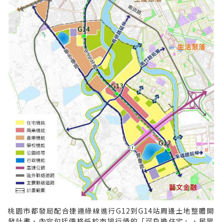
桃園市都發局配合捷運綠線進行G12到G14站周邊土地整體開
發計畫，內容包括價格低於市場行情的「可負擔住宅」，民眾