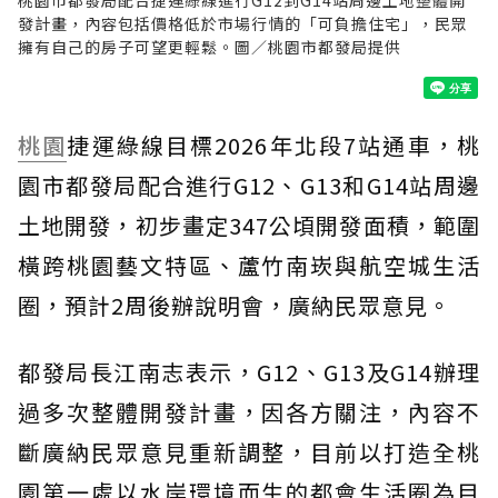
發計畫，內容包括價格低於市場行情的「可負擔住宅」，民眾
擁有自己的房子可望更輕鬆。圖／桃園市都發局提供
桃園
捷運綠線目標2026年北段7站通車，桃
園市都發局配合進行G12、G13和G14站周邊
土地開發，初步畫定347公頃開發面積，範圍
橫跨桃園藝文特區、蘆竹南崁與航空城生活
圈，預計2周後辦說明會，廣納民眾意見。
都發局長江南志表示，G12、G13及G14辦理
過多次整體開發計畫，因各方關注，內容不
斷廣納民眾意見重新調整，目前以打造全桃
園第一處以水岸環境而生的都會生活圈為目