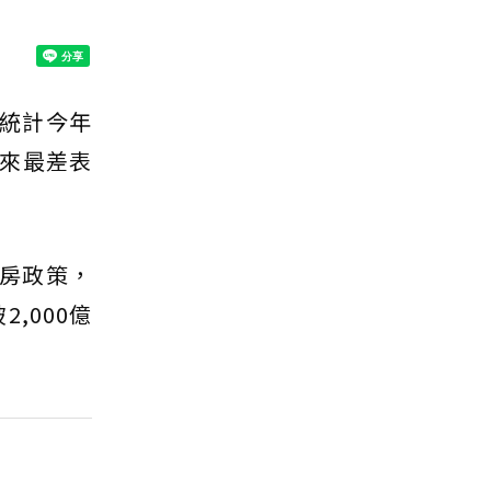
誌統計今年
以來最差表
炒房政策，
,000億