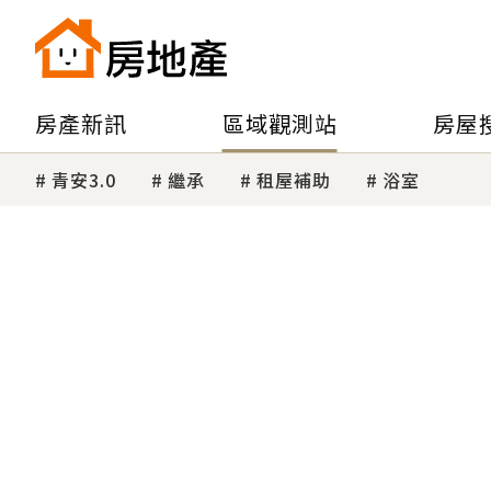
房產新訊
區域觀測站
房屋
青安3.0
繼承
租屋補助
浴室