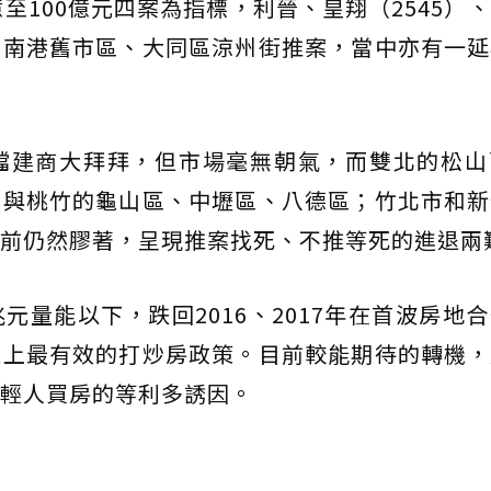
至100億元四案為指標，利晉、皇翔（2545）
、南港舊市區、大同區涼州街推案，當中亦有一延
檔建商大拜拜，但市場毫無朝氣，而雙北的松山
，與桃竹的龜山區、中壢區、八德區；竹北市和新
前仍然膠著，呈現推案找死、不推等死的進退兩
元量能以下，跌回2016、2017年在首波房地
史上最有效的打炒房政策。目前較能期待的轉機，
輕人買房的等利多誘因。