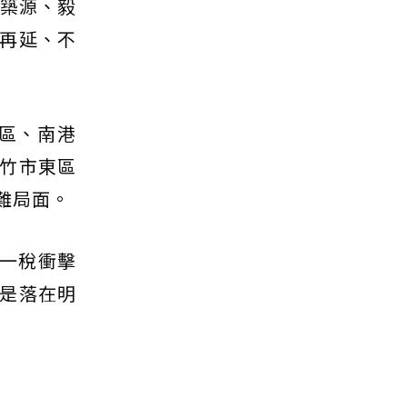
、築源、毅
再延、不
區、南港
竹市東區
難局面。
合一稅衝擊
是落在明