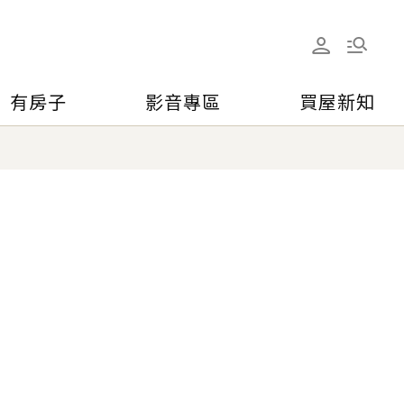
有房子
影音專區
買屋新知