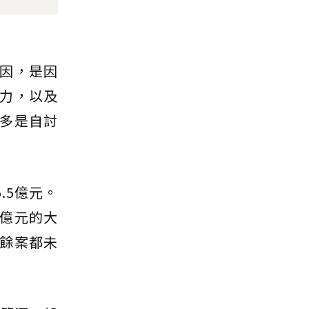
因，是因
力，以及
多是自討
.5億元。
億元的大
餘案都未