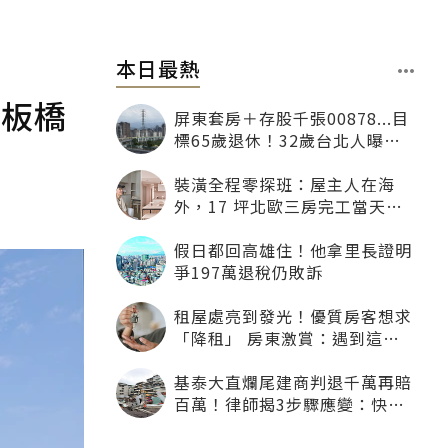
本日最熱
僅板橋
屏東套房＋存股千張00878...目
標65歲退休！32歲台北人曝：
現在已有243張
裝潢全程零探班：屋主人在海
外，17 坪北歐三房完工當天才
「開箱」
假日都回高雄住！他拿里長證明
爭197萬退稅仍敗訴
租屋處亮到發光！優質房客想求
「降租」 房東激賞：遇到這種
一定降
基泰大直爛尾建商判退千萬再賠
百萬！律師揭3步驟應變：快通
知銀行止付搶救自備款