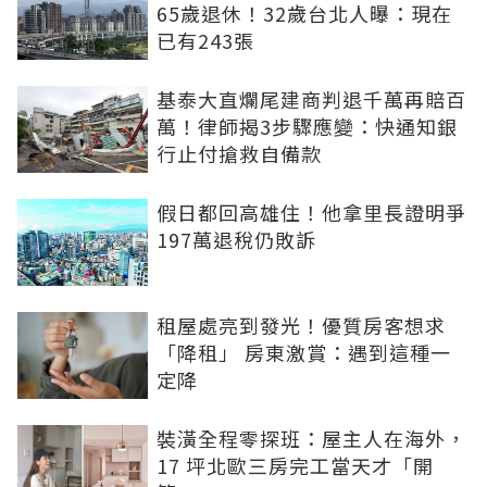
65歲退休！32歲台北人曝：現在
已有243張
基泰大直爛尾建商判退千萬再賠百
萬！律師揭3步驟應變：快通知銀
行止付搶救自備款
假日都回高雄住！他拿里長證明爭
197萬退稅仍敗訴
租屋處亮到發光！優質房客想求
「降租」 房東激賞：遇到這種一
定降
裝潢全程零探班：屋主人在海外，
17 坪北歐三房完工當天才「開