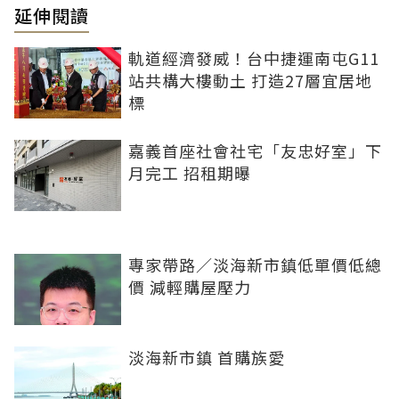
延伸閱讀
軌道經濟發威！台中捷運南屯G11
站共構大樓動土 打造27層宜居地
標
嘉義首座社會社宅「友忠好室」下
月完工 招租期曝
專家帶路／淡海新市鎮低單價低總
價 減輕購屋壓力
淡海新市鎮 首購族愛