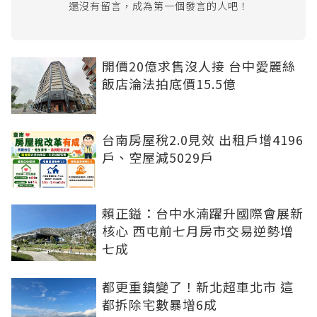
還沒有留言，成為第一個發言的人吧！
開價20億求售沒人接 台中愛麗絲
飯店淪法拍底價15.5億
台南房屋稅2.0見效 出租戶增4196
戶、空屋減5029戶
賴正鎰：台中水湳躍升國際會展新
核心 西屯前七月房市交易逆勢增
七成
都更重鎮變了！新北超車北市 這
都拆除宅數暴增6成