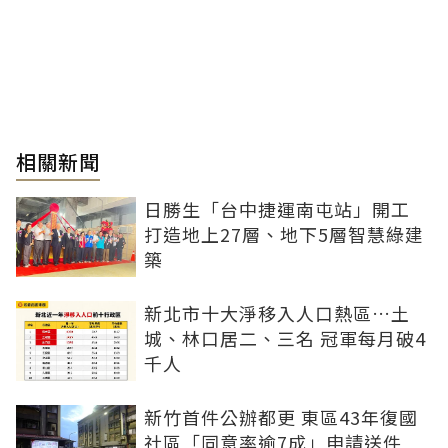
相關新聞
日勝生「台中捷運南屯站」開工
打造地上27層、地下5層智慧綠建
築
新北市十大淨移入人口熱區…土
城、林口居二、三名 冠軍每月破4
千人
新竹首件公辦都更 東區43年復國
社區「同意率逾7成」申請送件