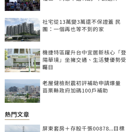
社宅從13萬變3萬還不保證蓋 民
團：一個再也等不到的家
機捷特區躍升台中宜居新核心「登
陽華境」坐擁交通、生活雙優勢受
矚目
老屋健檢耐震初評補助申請爆量
苗栗縣政府加碼100戶補助
熱門文章
屏東套房＋存股千張00878...目標