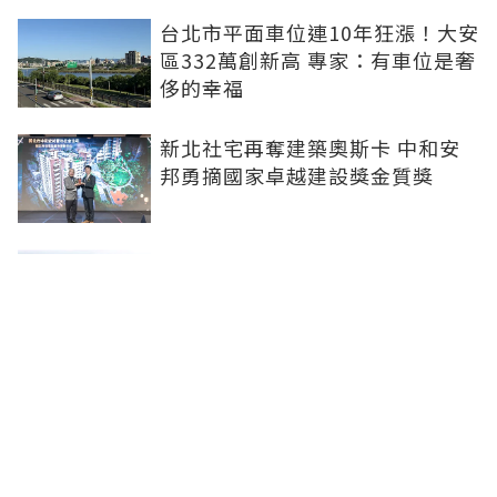
台北市平面車位連10年狂漲！大安
區332萬創新高 專家：有車位是奢
侈的幸福
新北社宅再奪建築奧斯卡 中和安
邦勇摘國家卓越建設獎金質獎
打造信義計畫區永續商辦標竿 南
山信義A26榮獲2026國家卓越建設
獎
李遠哲大直水岸豪宅「房價又破
底」！專家曝原因