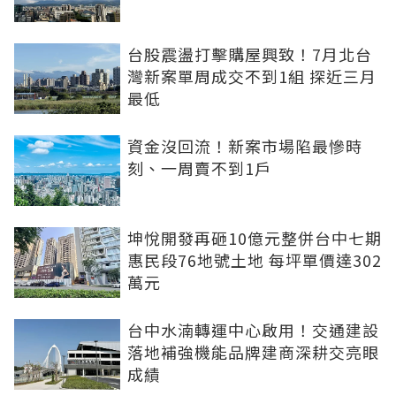
台股震盪打擊購屋興致！7月北台
灣新案單周成交不到1組 探近三月
最低
資金沒回流！新案市場陷最慘時
刻、一周賣不到1戶
坤悅開發再砸10億元整併台中七期
惠民段76地號土地 每坪單價達302
萬元
台中水湳轉運中心啟用！交通建設
落地補強機能品牌建商深耕交亮眼
成績