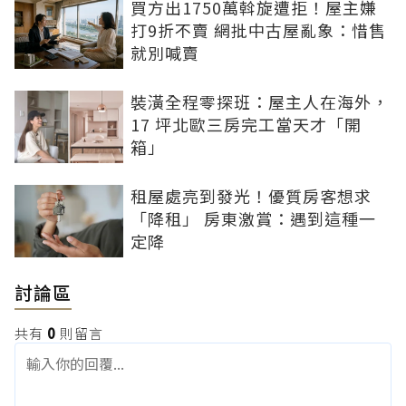
買方出1750萬斡旋遭拒！屋主嫌
打9折不賣 網批中古屋亂象：惜售
就別喊賣
裝潢全程零探班：屋主人在海外，
17 坪北歐三房完工當天才「開
箱」
租屋處亮到發光！優質房客想求
「降租」 房東激賞：遇到這種一
定降
討論區
共有
0
則留言