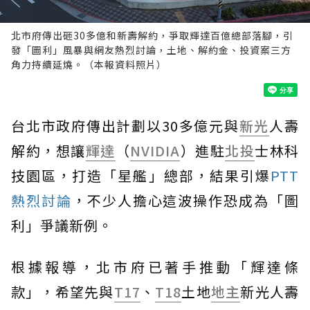
北市府傳出砸30多億和新壽解約，爭取輝達百億總部落腳，引
發「圖利」風暴與網友熱烈討論，土地、解約金、投資案三方
角力持續延燒。（本報資料照片）
台北市政府傳出計劃以30多億元與
新光
人壽
解約，想讓
輝達
（
NVIDIA
）進駐
北投
士林科
技園區，打造「星艦」總部，結果引爆
PTT
熱烈討論
，不少人擔心這波操作恐成為「圖
利」爭議新例。
根據報導，北市府已著手推動「輝達條
款」，希望先與
T17
、
T18
土地
地主
新光人壽