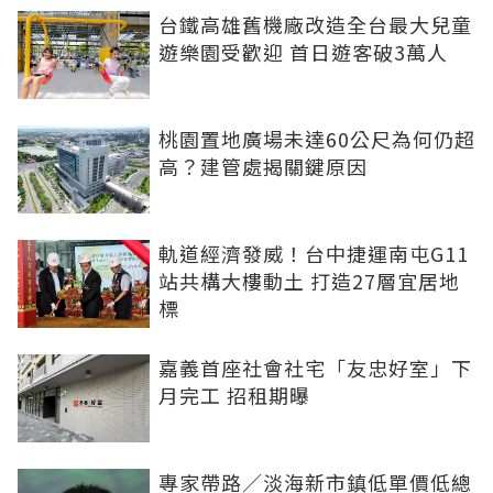
台鐵高雄舊機廠改造全台最大兒童
遊樂園受歡迎 首日遊客破3萬人
桃園置地廣場未達60公尺為何仍超
高？建管處揭關鍵原因
軌道經濟發威！台中捷運南屯G11
站共構大樓動土 打造27層宜居地
標
嘉義首座社會社宅「友忠好室」下
月完工 招租期曝
專家帶路／淡海新市鎮低單價低總