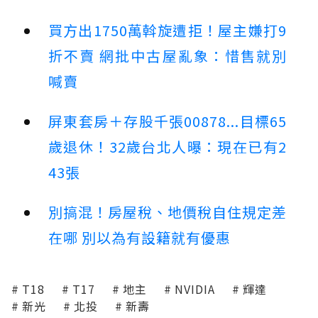
買方出1750萬斡旋遭拒！屋主嫌打9
折不賣 網批中古屋亂象：惜售就別
喊賣
屏東套房＋存股千張00878...目標65
歲退休！32歲台北人曝：現在已有2
43張
別搞混！房屋稅、地價稅自住規定差
在哪 別以為有設籍就有優惠
T18
T17
地主
NVIDIA
輝達
新光
北投
新壽