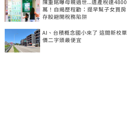
陳重銘曝母親過世...遺產稅達4800
萬！自揭歷程勸：提早幫子女買房
存股避開稅務陷阱
AI、台積概念國小來了 這間新校單
價二字頭最便宜