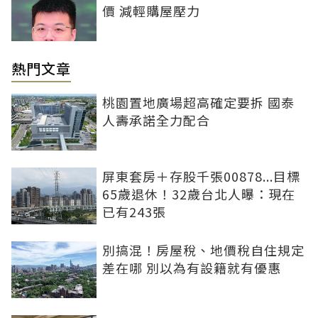
價 減輕購屋壓力
熱門文章
桃園置地廣場超高確定要拆 國泰
人壽承諾全力配合
屏東套房＋存股千張00878...目標
65歲退休！32歲台北人曝：現在
已有243張
別搞混！房屋稅、地價稅自住規定
差在哪 別以為有設籍就有優惠