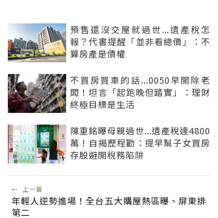
預售還沒交屋就過世...遺產稅怎
報？代書提醒「並非看總價」：不
算房產是債權
不買房買車的話...0050早開除老
闆！坦言「起跑晚但踏實」：理財
終極目標是生活
陳重銘曝母親過世...遺產稅達4800
萬！自揭歷程勸：提早幫子女買房
存股避開稅務陷阱
←
上一篇
年輕人逆勢進場！全台五大購屋熱區曝、屏東排
第二