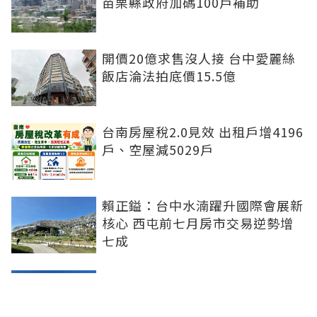
苗栗縣政府加碼100戶補助
開價20億求售沒人接 台中愛麗絲
飯店淪法拍底價15.5億
台南房屋稅2.0見效 出租戶增4196
戶、空屋減5029戶
賴正鎰：台中水湳躍升國際會展新
核心 西屯前七月房市交易逆勢增
七成
都更重鎮變了！新北超車北市 這
都拆除宅數暴增6成