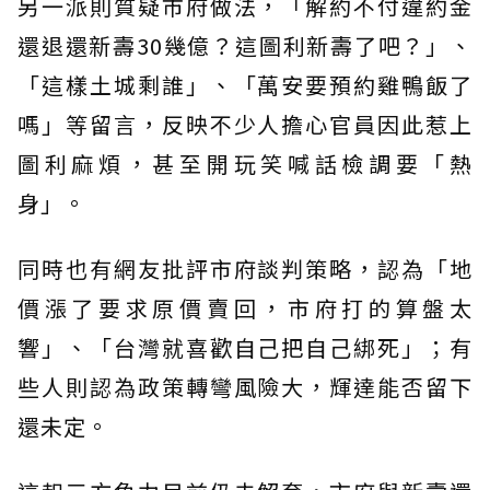
另一派則質疑市府做法，「解約不付違約金
還退還新壽30幾億？這圖利新壽了吧？」、
「這樣土城剩誰」、「萬安要預約雞鴨飯了
嗎」等留言，反映不少人擔心官員因此惹上
圖利麻煩，甚至開玩笑喊話檢調要「熱
身」。
同時也有網友批評市府談判策略，認為「地
價漲了要求原價賣回，市府打的算盤太
響」、「台灣就喜歡自己把自己綁死」；有
些人則認為政策轉彎風險大，輝達能否留下
還未定。