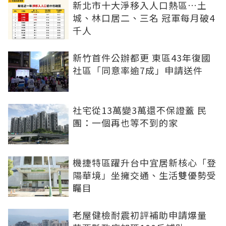
新北市十大淨移入人口熱區…土
城、林口居二、三名 冠軍每月破4
千人
新竹首件公辦都更 東區43年復國
社區「同意率逾7成」申請送件
社宅從13萬變3萬還不保證蓋 民
團：一個再也等不到的家
機捷特區躍升台中宜居新核心「登
陽華境」坐擁交通、生活雙優勢受
矚目
老屋健檢耐震初評補助申請爆量