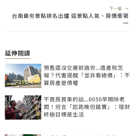
下一篇
→
台南最夯景點排名出爐 這景點人氣、房價衝第
一
延伸閱讀
預售還沒交屋就過世...遺產稅怎
報？代書提醒「並非看總價」：不
算房產是債權
不買房買車的話...0050早開除老
闆！坦言「起跑晚但踏實」：理財
終極目標是生活