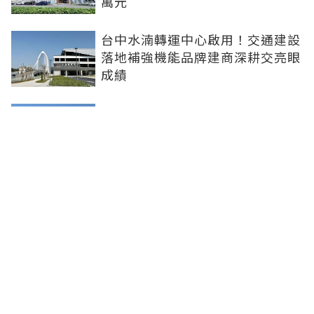
萬元
台中水湳轉運中心啟用！交通建設
落地補強機能品牌建商深耕交亮眼
成績
台北市平面車位連10年狂漲！大安
區332萬創新高 專家：有車位是奢
侈的幸福
新北社宅再奪建築奧斯卡 中和安
邦勇摘國家卓越建設獎金質獎
聯合線上公司 著作權所有 ©2025