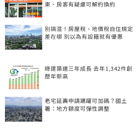
東、房客有疑慮可解約換約
別搞混！房屋稅、地價稅自住規定
差在哪 別以為有設籍就有優惠
綠建築連三年成長 去年1,342件創
歷年新高
老宅延壽申請踴躍可加碼？國土
署：地方額度可彈性調整