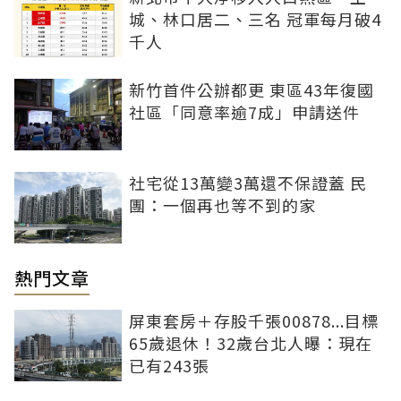
城、林口居二、三名 冠軍每月破4
千人
新竹首件公辦都更 東區43年復國
社區「同意率逾7成」申請送件
社宅從13萬變3萬還不保證蓋 民
團：一個再也等不到的家
熱門文章
屏東套房＋存股千張00878...目標
65歲退休！32歲台北人曝：現在
已有243張