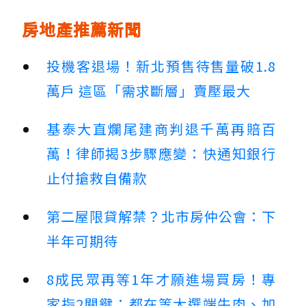
房地產推薦新聞
投機客退場！新北預售待售量破1.8
萬戶 這區「需求斷層」賣壓最大
基泰大直爛尾建商判退千萬再賠百
萬！律師揭3步驟應變：快通知銀行
止付搶救自備款
第二屋限貸解禁？北市房仲公會：下
半年可期待
8成民眾再等1年才願進場買房！專
家指2關鍵：都在等大選端牛肉、加