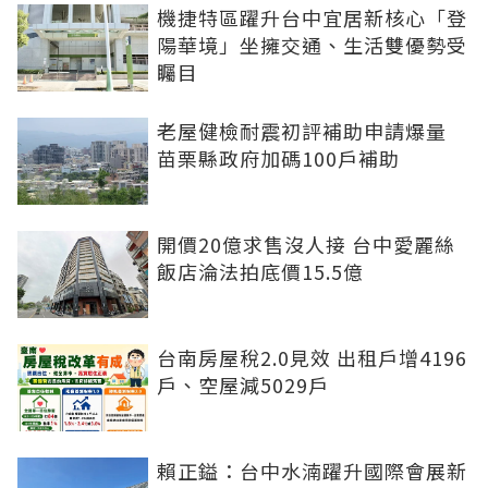
機捷特區躍升台中宜居新核心「登
陽華境」坐擁交通、生活雙優勢受
矚目
老屋健檢耐震初評補助申請爆量
苗栗縣政府加碼100戶補助
開價20億求售沒人接 台中愛麗絲
飯店淪法拍底價15.5億
台南房屋稅2.0見效 出租戶增4196
戶、空屋減5029戶
賴正鎰：台中水湳躍升國際會展新