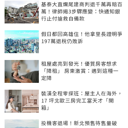
基泰大直爛尾建商判退千萬再賠百
萬！律師揭3步驟應變：快通知銀
行止付搶救自備款
假日都回高雄住！他拿里長證明爭
197萬退稅仍敗訴
租屋處亮到發光！優質房客想求
「降租」 房東激賞：遇到這種一
定降
裝潢全程零探班：屋主人在海外，
17 坪北歐三房完工當天才「開
箱」
投機客退場！新北預售待售量破