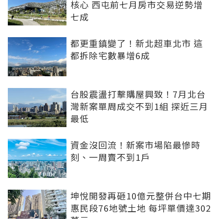
核心 西屯前七月房市交易逆勢增
七成
都更重鎮變了！新北超車北市 這
都拆除宅數暴增6成
台股震盪打擊購屋興致！7月北台
灣新案單周成交不到1組 探近三月
最低
資金沒回流！新案市場陷最慘時
刻、一周賣不到1戶
坤悅開發再砸10億元整併台中七期
惠民段76地號土地 每坪單價達302