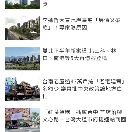
獎
李遠哲大直水岸豪宅「房價又破
底」！專家曝原因
雙北下半年新案曝 北士科、林
口、南港等5大百億案登場
台南老屋逾43萬戶搶「老宅延壽」
名額少 議員批中央政策讓地方白
忙
「紅葉蛋糕」插旗台中 首店落腳
文心路、台灣大道市府捷運站商圈