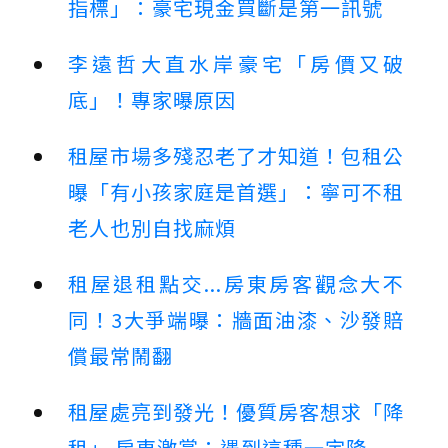
指標」：豪宅現金買斷是第一訊號
李遠哲大直水岸豪宅「房價又破
底」！專家曝原因
租屋市場多殘忍老了才知道！包租公
曝「有小孩家庭是首選」：寧可不租
老人也別自找麻煩
租屋退租點交...房東房客觀念大不
同！3大爭端曝：牆面油漆、沙發賠
償最常鬧翻
租屋處亮到發光！優質房客想求「降
租」 房東激賞：遇到這種一定降