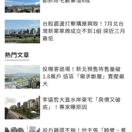
都拆除宅數暴增6成
台股震盪打擊購屋興致！7月北台
灣新案單周成交不到1組 探近三月
最低
熱門文章
投機客退場！新北預售待售量破
1.8萬戶 這區「需求斷層」賣壓最
大
李遠哲大直水岸豪宅「房價又破
底」！專家曝原因
設戶籍還不夠！他主張「睡覺、煮