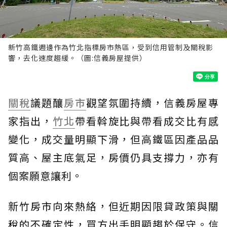
新竹高鐵週邊作為竹北指標房市熱區，受到信用管制及關稅影
響，去化速度趨緩。（圖:信義房屋提供）
關稅
議題釀
房市
觀望氛圍持續，信義房屋專
家指出，
竹北
帶看斡旋比與帶看成交比有感
變化，成交量明顯下滑，但高鐵區因產品品
質高、屋主底氣足，房價仍具支撐力，亦有
個案願意讓利。
新竹房市向來熱絡，但近期因限貸政策與關
稅的不確定性，買方出手明顯趨於保守。信