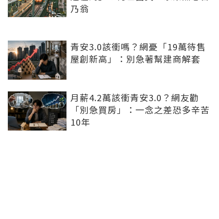
乃翁
青安3.0該衝嗎？網憂「19萬待售
屋創新高」：別急著幫建商解套
月薪4.2萬該衝青安3.0？網友勸
「別急買房」：一念之差恐多辛苦
10年