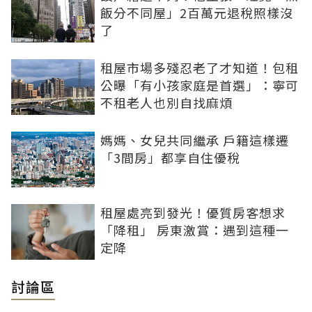
飯分不同屋」2百萬元退稅照樣沒
了
租屋市場多殘忍老了才知道！包租
公曝「有小孩家庭是首選」：寧可
不租老人也別自找麻煩
媽媽、女兒共同繼承 戶籍這樣遷
「3間房」都享自住優稅
租屋處亮到發光！優質房客想求
「降租」 房東激賞：遇到這種一
定降
討論區