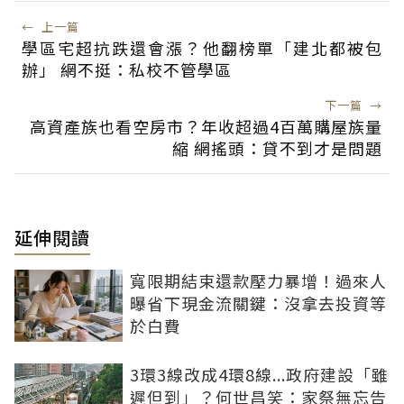
←
上一篇
學區宅超抗跌還會漲？他翻榜單「建北都被包
辦」 網不挺：私校不管學區
下一篇
→
高資產族也看空房市？年收超過4百萬購屋族量
縮 網搖頭：貸不到才是問題
延伸閱讀
寬限期結束還款壓力暴增！過來人
曝省下現金流關鍵：沒拿去投資等
於白費
3環3線改成4環8線...政府建設「雖
遲但到」？何世昌笑：家祭無忘告