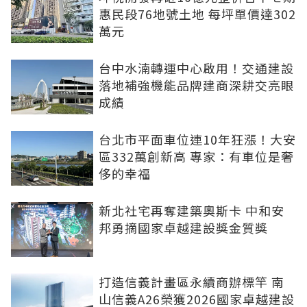
惠民段76地號土地 每坪單價達302
萬元
台中水湳轉運中心啟用！交通建設
落地補強機能品牌建商深耕交亮眼
成績
台北市平面車位連10年狂漲！大安
區332萬創新高 專家：有車位是奢
侈的幸福
新北社宅再奪建築奧斯卡 中和安
邦勇摘國家卓越建設獎金質獎
打造信義計畫區永續商辦標竿 南
山信義A26榮獲2026國家卓越建設