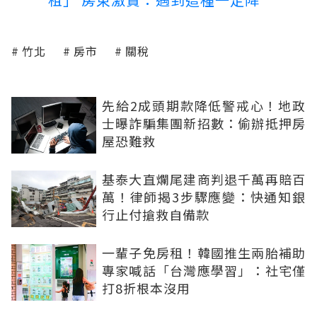
竹北
房市
關稅
先給2成頭期款降低警戒心！地政
士曝詐騙集團新招數：偷辦抵押房
屋恐難救
基泰大直爛尾建商判退千萬再賠百
萬！律師揭3步驟應變：快通知銀
行止付搶救自備款
一輩子免房租！韓國推生兩胎補助
專家喊話「台灣應學習」：社宅僅
打8折根本沒用