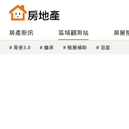
房產新訊
區域觀測站
房屋
青安3.0
繼承
租屋補助
浴室