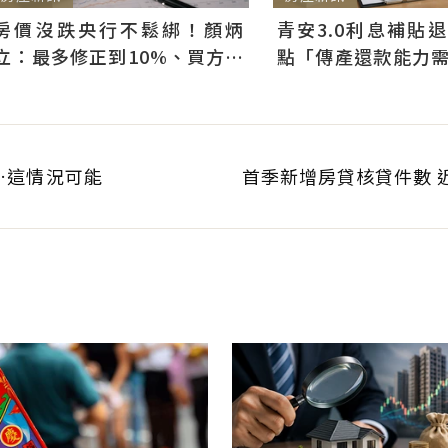
房價沒跌央行不鬆綁！顏炳
青安3.0利息補貼
立：最多修正到10%、買方仍
點「傳產還款能力
可獲利
科技業支撐整體違約
…這情況可能
首季新增房貸核貸件數 