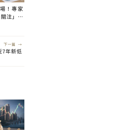
退場！專家
需關注」：
風險低
下一篇
→
近7年新低