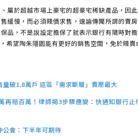
異、屬於超越市場上豪宅的超豪宅稀缺產品，因此
銷售緩慢，而必須賤價求售，遑論傳聞所謂的賣房
擔保品，不是說設定擔保了就表示銀行有隨時對擔
，希望陶朱隱園能有更好的銷售空間，免於賤賣
量破1.8萬戶 這區「需求斷層」賣壓最大
萬再賠百萬！律師揭3步驟應變：快通知銀行止
仲公會：下半年可期待