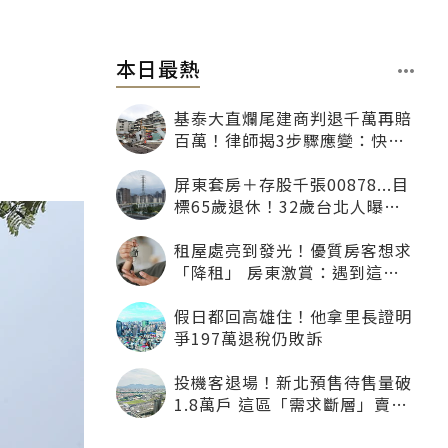
本日最熱
基泰大直爛尾建商判退千萬再賠
百萬！律師揭3步驟應變：快通
知銀行止付搶救自備款
屏東套房＋存股千張00878...目
標65歲退休！32歲台北人曝：
現在已有243張
租屋處亮到發光！優質房客想求
「降租」 房東激賞：遇到這種
一定降
假日都回高雄住！他拿里長證明
爭197萬退稅仍敗訴
投機客退場！新北預售待售量破
1.8萬戶 這區「需求斷層」賣壓
最大