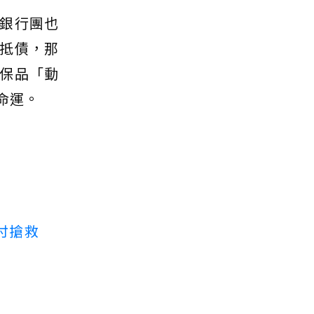
銀行團也
抵債，那
保品「動
命運。
付搶救