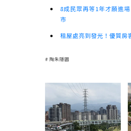
8成民眾再等1年才願進
市
租屋處亮到發光！優質房
陶朱隱園