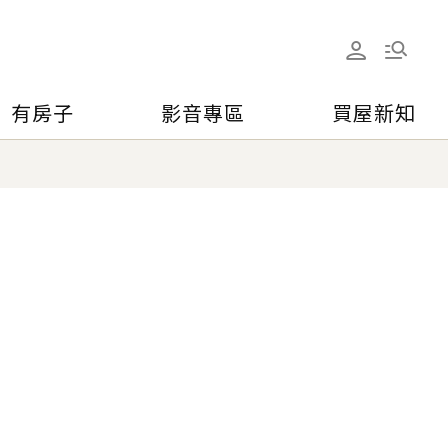
有房子
影音專區
買屋新知