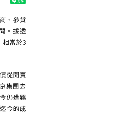
商、參貸
聞。據透
，相當於3
價從開賣
威京集團去
今仍遭羈
迄今的成