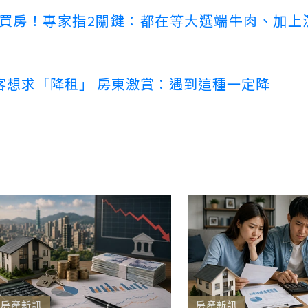
場買房！專家指2關鍵：都在等大選端牛肉、加上
客想求「降租」 房東激賞：遇到這種一定降
房產新訊
房產新訊