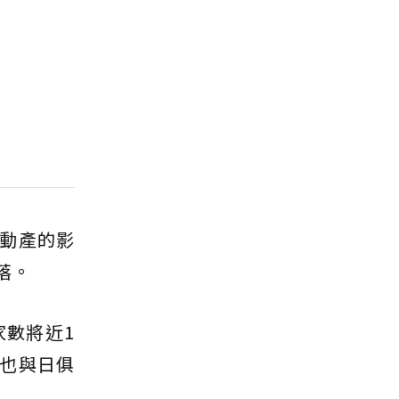
動產的影
落。
家數將近1
求也與日俱