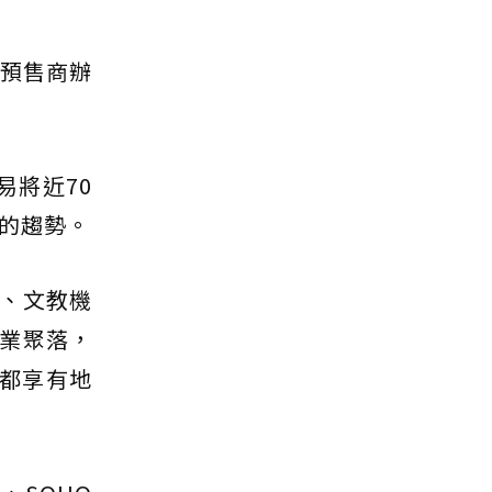
筆預售商辦
易將近70
起的趨勢。
、文教機
業聚落，
，都享有地