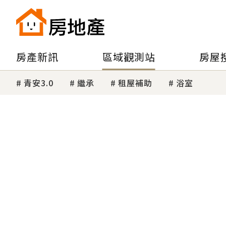
房產新訊
區域觀測站
房屋
青安3.0
繼承
租屋補助
浴室