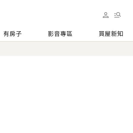
有房子
影音專區
買屋新知