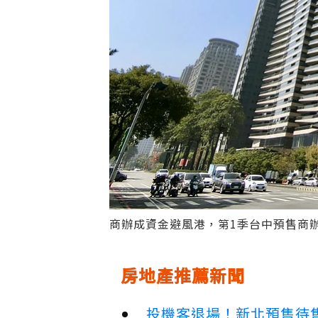
商辦成資金避風港，第1季台中預售商
房地產推薦新聞
投機客退場！新北預售待售