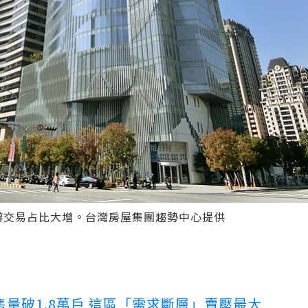
辦交易占比大增。台灣房屋集團趨勢中心提供
量破1.8萬戶 這區「需求斷層」賣壓最大