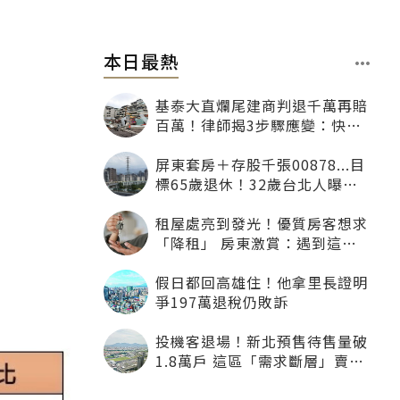
本日最熱
基泰大直爛尾建商判退千萬再賠
百萬！律師揭3步驟應變：快通
知銀行止付搶救自備款
屏東套房＋存股千張00878...目
標65歲退休！32歲台北人曝：
現在已有243張
租屋處亮到發光！優質房客想求
「降租」 房東激賞：遇到這種
一定降
假日都回高雄住！他拿里長證明
爭197萬退稅仍敗訴
投機客退場！新北預售待售量破
1.8萬戶 這區「需求斷層」賣壓
最大