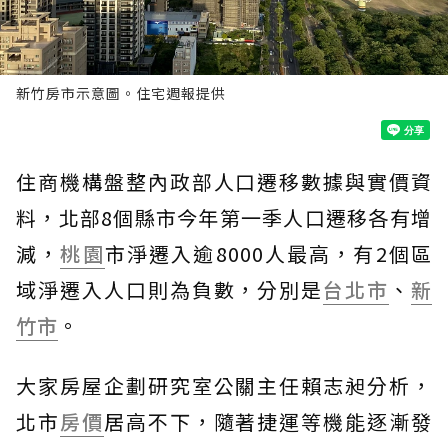
新竹房市示意圖。住宅週報提供
住商機構盤整內政部人口遷移數據與實價資
料，北部8個縣市今年第一季人口遷移各有增
減，
桃園
市淨遷入逾8000人最高，有2個區
域淨遷入人口則為負數，分別是
台北市
、
新
竹市
。
大家房屋企劃研究室公關主任賴志昶分析，
北市
房價
居高不下，隨著捷運等機能逐漸發