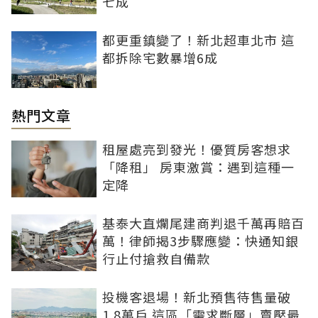
七成
都更重鎮變了！新北超車北市 這
都拆除宅數暴增6成
熱門文章
租屋處亮到發光！優質房客想求
「降租」 房東激賞：遇到這種一
定降
基泰大直爛尾建商判退千萬再賠百
萬！律師揭3步驟應變：快通知銀
行止付搶救自備款
投機客退場！新北預售待售量破
1.8萬戶 這區「需求斷層」賣壓最