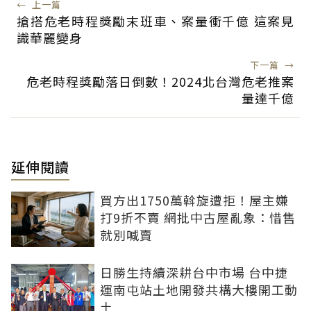
←
上一篇
搶搭危老時程獎勵末班車、案量衝千億 這案見
識華麗變身
下一篇
→
危老時程獎勵落日倒數！2024北台灣危老推案
量達千億
延伸閱讀
買方出1750萬斡旋遭拒！屋主嫌
打9折不賣 網批中古屋亂象：惜售
就別喊賣
日勝生持續深耕台中市場 台中捷
運南屯站土地開發共構大樓開工動
土