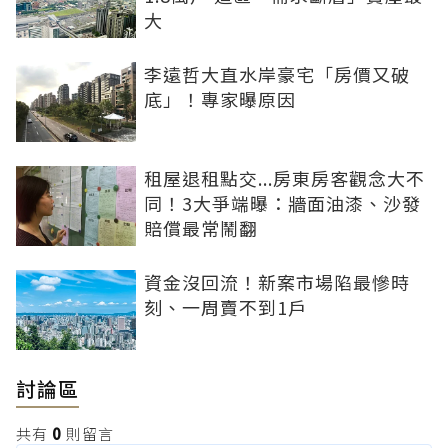
大
李遠哲大直水岸豪宅「房價又破
底」！專家曝原因
租屋退租點交...房東房客觀念大不
同！3大爭端曝：牆面油漆、沙發
賠償最常鬧翻
資金沒回流！新案市場陷最慘時
刻、一周賣不到1戶
討論區
共有
0
則留言