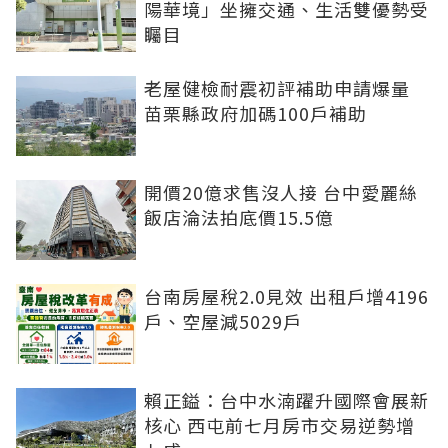
陽華境」坐擁交通、生活雙優勢受
矚目
老屋健檢耐震初評補助申請爆量
苗栗縣政府加碼100戶補助
開價20億求售沒人接 台中愛麗絲
飯店淪法拍底價15.5億
台南房屋稅2.0見效 出租戶增4196
戶、空屋減5029戶
賴正鎰：台中水湳躍升國際會展新
核心 西屯前七月房市交易逆勢增