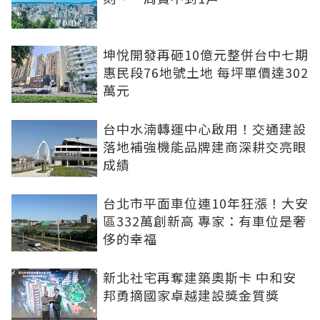
坤悅開發再砸10億元整併台中七期
惠民段76地號土地 每坪單價達302
萬元
台中水湳轉運中心啟用！交通建設
落地補強機能品牌建商深耕交亮眼
成績
台北市平面車位連10年狂漲！大安
區332萬創新高 專家：有車位是奢
侈的幸福
新北社宅再奪建築奧斯卡 中和安
邦勇摘國家卓越建設獎金質獎