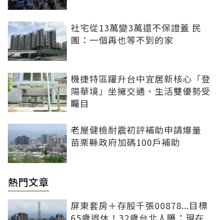
社宅從13萬變3萬還不保證蓋 民
團：一個再也等不到的家
機捷特區躍升台中宜居新核心「登
陽華境」坐擁交通、生活雙優勢受
矚目
老屋健檢耐震初評補助申請爆量
苗栗縣政府加碼100戶補助
熱門文章
屏東套房＋存股千張00878...目標
65歲退休！32歲台北人曝：現在