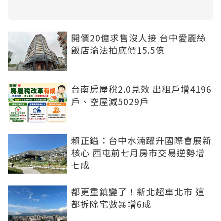
開價20億求售沒人接 台中愛麗絲
飯店淪法拍底價15.5億
台南房屋稅2.0見效 出租戶增4196
戶、空屋減5029戶
賴正鎰：台中水湳躍升國際會展新
核心 西屯前七月房市交易逆勢增
七成
都更重鎮變了！新北超車北市 這
都拆除宅數暴增6成