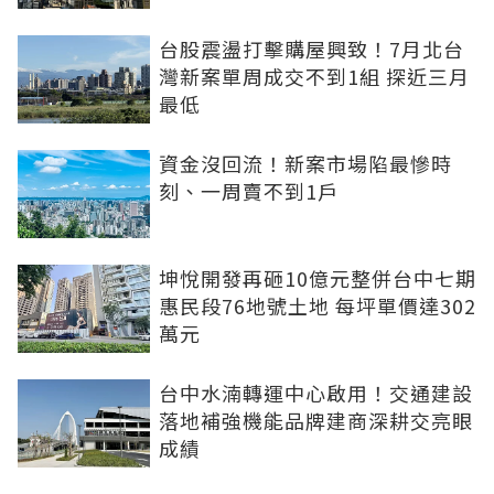
台股震盪打擊購屋興致！7月北台
灣新案單周成交不到1組 探近三月
最低
資金沒回流！新案市場陷最慘時
刻、一周賣不到1戶
坤悅開發再砸10億元整併台中七期
惠民段76地號土地 每坪單價達302
萬元
台中水湳轉運中心啟用！交通建設
落地補強機能品牌建商深耕交亮眼
成績