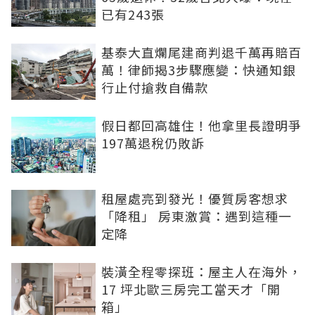
已有243張
基泰大直爛尾建商判退千萬再賠百
萬！律師揭3步驟應變：快通知銀
行止付搶救自備款
假日都回高雄住！他拿里長證明爭
197萬退稅仍敗訴
租屋處亮到發光！優質房客想求
「降租」 房東激賞：遇到這種一
定降
裝潢全程零探班：屋主人在海外，
17 坪北歐三房完工當天才「開
箱」