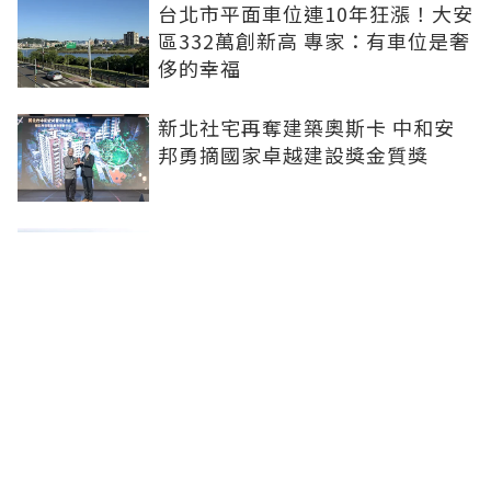
台北市平面車位連10年狂漲！大安
區332萬創新高 專家：有車位是奢
侈的幸福
新北社宅再奪建築奧斯卡 中和安
邦勇摘國家卓越建設獎金質獎
打造信義計畫區永續商辦標竿 南
山信義A26榮獲2026國家卓越建設
獎
李遠哲大直水岸豪宅「房價又破
底」！專家曝原因