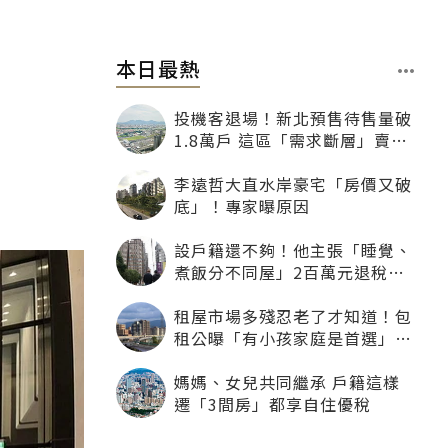
本日最熱
投機客退場！新北預售待售量破
1.8萬戶 這區「需求斷層」賣壓
最大
李遠哲大直水岸豪宅「房價又破
底」！專家曝原因
設戶籍還不夠！他主張「睡覺、
煮飯分不同屋」2百萬元退稅照
樣沒了
租屋市場多殘忍老了才知道！包
租公曝「有小孩家庭是首選」：
寧可不租老人也別自找麻煩
媽媽、女兒共同繼承 戶籍這樣
遷「3間房」都享自住優稅