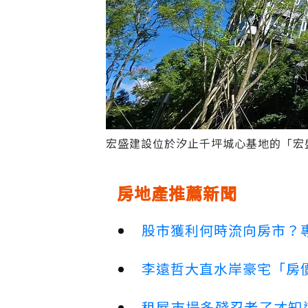
宏盛建設位於汐止千坪城心基地的「宏
房地產推薦新聞
股市獲利何時流向房市？
李遠哲大直水岸豪宅「房
租屋市場多殘忍老了才知