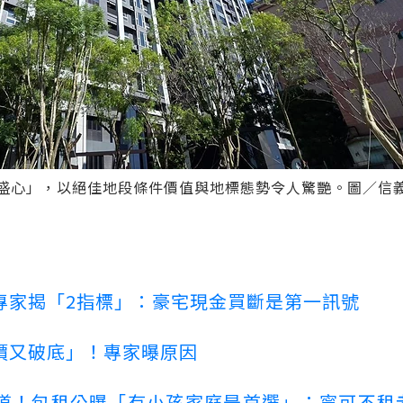
盛心」，以絕佳地段條件價值與地標態勢令人驚艷。圖／信
專家揭「2指標」：豪宅現金買斷是第一訊號
價又破底」！專家曝原因
道！包租公曝「有小孩家庭是首選」：寧可不租