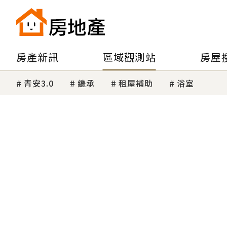
房產新訊
區域觀測站
房屋
青安3.0
繼承
租屋補助
浴室