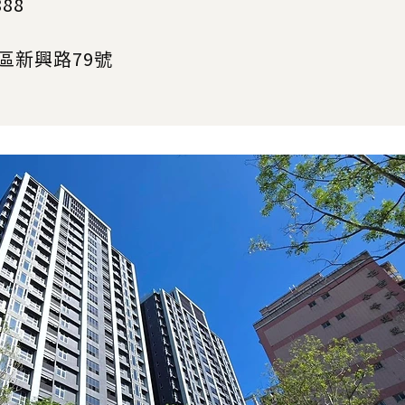
88
區新興路79號