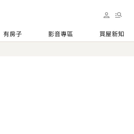
有房子
影音專區
買屋新知