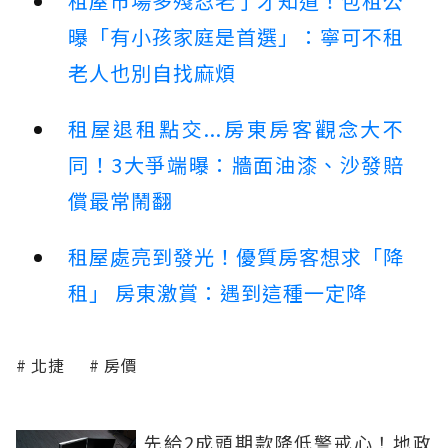
租屋市場多殘忍老了才知道！包租公
曝「有小孩家庭是首選」：寧可不租
老人也別自找麻煩
租屋退租點交...房東房客觀念大不
同！3大爭端曝：牆面油漆、沙發賠
償最常鬧翻
租屋處亮到發光！優質房客想求「降
租」 房東激賞：遇到這種一定降
北捷
房價
先給2成頭期款降低警戒心！地政