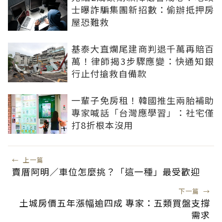
士曝詐騙集團新招數：偷辦抵押房
屋恐難救
基泰大直爛尾建商判退千萬再賠百
萬！律師揭3步驟應變：快通知銀
行止付搶救自備款
一輩子免房租！韓國推生兩胎補助
專家喊話「台灣應學習」：社宅僅
打8折根本沒用
←
上一篇
賣厝阿明／車位怎麼挑？「這一種」最受歡迎
下一篇
→
土城房價五年漲幅逾四成 專家：五類買盤支撐
需求