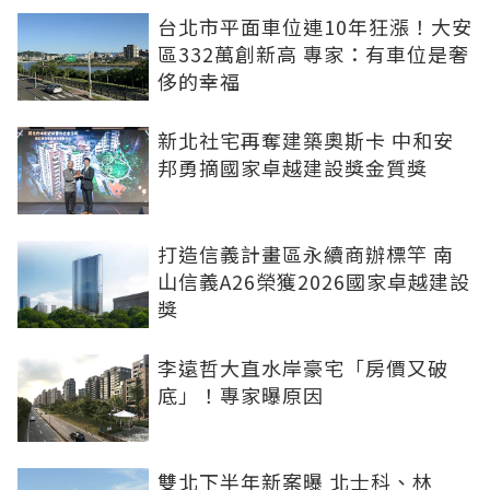
台北市平面車位連10年狂漲！大安
區332萬創新高 專家：有車位是奢
侈的幸福
新北社宅再奪建築奧斯卡 中和安
邦勇摘國家卓越建設獎金質獎
打造信義計畫區永續商辦標竿 南
山信義A26榮獲2026國家卓越建設
獎
李遠哲大直水岸豪宅「房價又破
底」！專家曝原因
雙北下半年新案曝 北士科、林