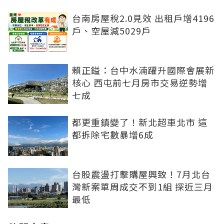
台南房屋稅2.0見效 出租戶增4196
戶、空屋減5029戶
賴正鎰：台中水湳躍升國際會展新
核心 西屯前七月房市交易逆勢增
七成
都更重鎮變了！新北超車北市 這
都拆除宅數暴增6成
台股震盪打擊購屋興致！7月北台
灣新案單周成交不到1組 探近三月
最低