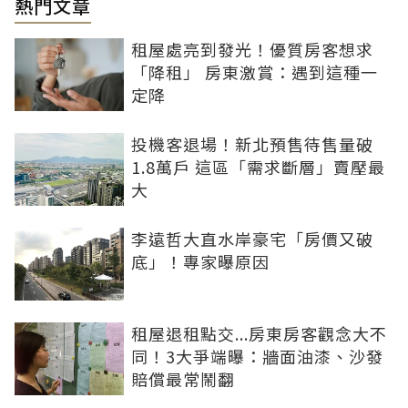
熱門文章
租屋處亮到發光！優質房客想求
「降租」 房東激賞：遇到這種一
定降
投機客退場！新北預售待售量破
1.8萬戶 這區「需求斷層」賣壓最
大
李遠哲大直水岸豪宅「房價又破
底」！專家曝原因
租屋退租點交...房東房客觀念大不
同！3大爭端曝：牆面油漆、沙發
賠償最常鬧翻