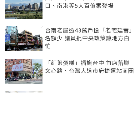
口、南港等5大百億案登場
台南老屋逾43萬戶搶「老宅延壽」
名額少 議員批中央政策讓地方白
忙
「紅葉蛋糕」插旗台中 首店落腳
文心路、台灣大道市府捷運站商圈
新北、南投、台南及高雄6中央社
宅招租 14日起申請、明年3月入住
台中單元二「垂直森林聚落」翻轉
豪宅版圖 預售均價站穩8字頭