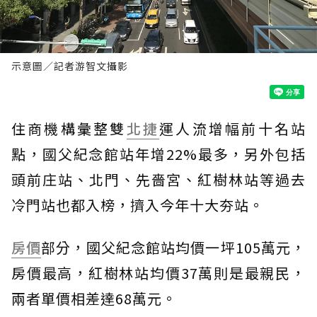
示意圖／記者游智文攝影
住商機構彙整雙
北捷
運人流增幅前十名站
點，國父紀念館站年增22%最多，另外包括
頭前庄站、北門、先嗇宮、紅樹林站等過去
冷門站也都入榜，擠入今年十大夯站。
房價
部分，國父紀念館站均價一坪105萬元，
房價最高，紅樹林站均價37萬則是最親民，
兩者單價相差達68萬元。