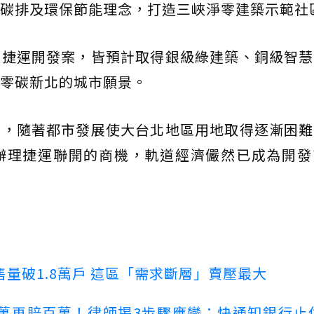
碳排及環保節能理念，打造三峽淨零建築示範社
處捷運開發案，皆預計取得銀級綠建築、銅級智慧
零碳新北的城市願景。
示，隨著都市發展使大台北地區用地取得逐漸困難
辦理捷運聯開的商機，軌道經濟儼然已成為開發
量破1.8萬戶 這區「需求斷層」賣壓最大
萬再賠百萬！律師揭3步驟應變：快通知銀行止