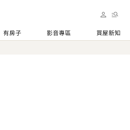
有房子
影音專區
買屋新知