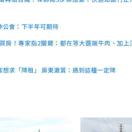
仲公會：下半年可期待
場買房！專家指2關鍵：都在等大選端牛肉、加上
客想求「降租」 房東激賞：遇到這種一定降