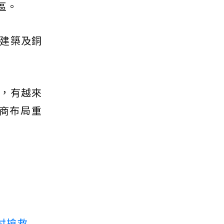
區。
建築及銅
，有越來
商布局重
付搶救