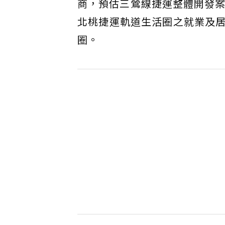
商，預估三鶯線捷運整體開發案
北桃捷運軌道生活圈之就業及
圈。