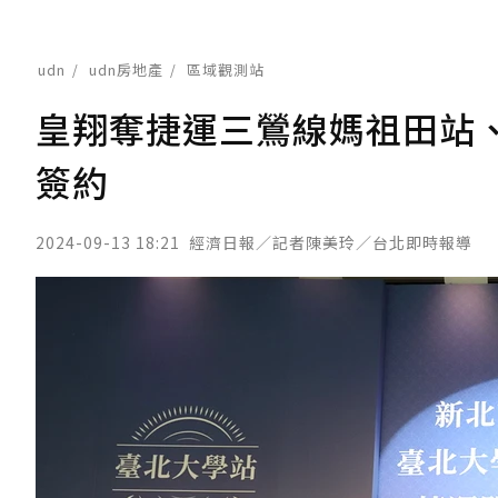
udn
udn房地產
區域觀測站
皇翔奪捷運三鶯線媽祖田站
簽約
2024-09-13 18:21
經濟日報／記者陳美玲／台北即時報導