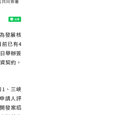
吉共同簽署
做為發展核
目前已有4
3日舉辦簽
投資契約，
1、三峽
申請人評
運開發案招