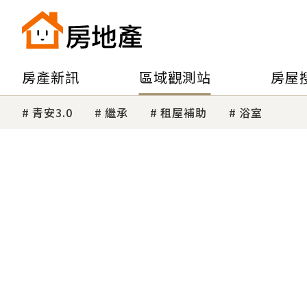
房產新訊
區域觀測站
房屋
青安3.0
繼承
租屋補助
浴室