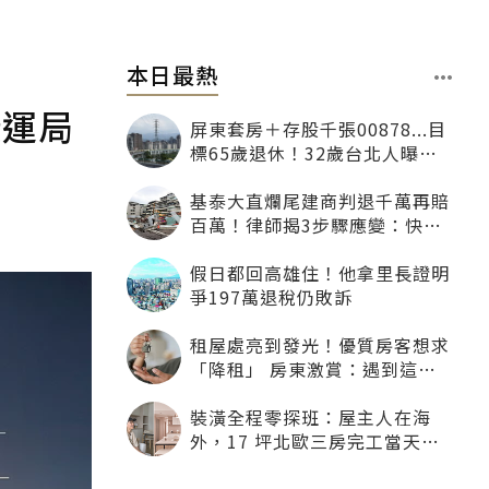
本日最熱
捷運局
屏東套房＋存股千張00878...目
標65歲退休！32歲台北人曝：
現在已有243張
基泰大直爛尾建商判退千萬再賠
百萬！律師揭3步驟應變：快通
知銀行止付搶救自備款
假日都回高雄住！他拿里長證明
爭197萬退稅仍敗訴
租屋處亮到發光！優質房客想求
「降租」 房東激賞：遇到這種
一定降
裝潢全程零探班：屋主人在海
外，17 坪北歐三房完工當天才
「開箱」