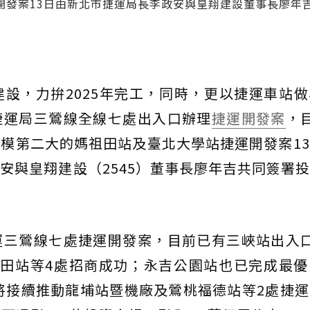
開發案13日由新北市捷運局長李政安與皇翔建設董事長廖年
設，力拚2025年完工，同時，更以捷運車站
捷運局三鶯線全線七處出入口辦理
捷運開發案
，
模第二大的媽祖田站及臺北大學站捷運開發案1
安與皇翔建設（2545）董事長廖年吉共同簽署
運三鶯線七處捷運開發案，目前已有三峽站出入口
祖田站等4處招商成功；永吉公園站也已完成最優
年將接續推動龍埔站暨機廠及鶯桃福德站等2處捷