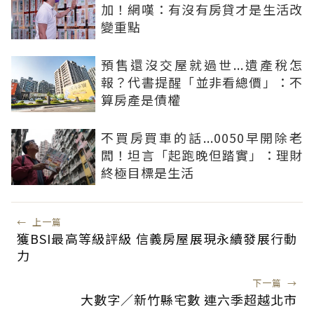
加！網嘆：有沒有房貸才是生活改
變重點
預售還沒交屋就過世...遺產稅怎
報？代書提醒「並非看總價」：不
算房產是債權
不買房買車的話...0050早開除老
闆！坦言「起跑晚但踏實」：理財
終極目標是生活
←
上一篇
獲BSI最高等級評級 信義房屋展現永續發展行動
力
下一篇
→
大數字／新竹縣宅數 連六季超越北市