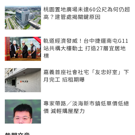
桃園置地廣場未達60公尺為何仍超
高？建管處揭關鍵原因
軌道經濟發威！台中捷運南屯G11
站共構大樓動土 打造27層宜居地
標
嘉義首座社會社宅「友忠好室」下
月完工 招租期曝
專家帶路／淡海新市鎮低單價低總
價 減輕購屋壓力