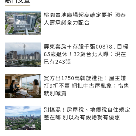
熱門文章
桃園置地廣場超高確定要拆 國泰
人壽承諾全力配合
屏東套房＋存股千張00878...目標
65歲退休！32歲台北人曝：現在
已有243張
買方出1750萬斡旋遭拒！屋主嫌
打9折不賣 網批中古屋亂象：惜售
就別喊賣
別搞混！房屋稅、地價稅自住規定
差在哪 別以為有設籍就有優惠