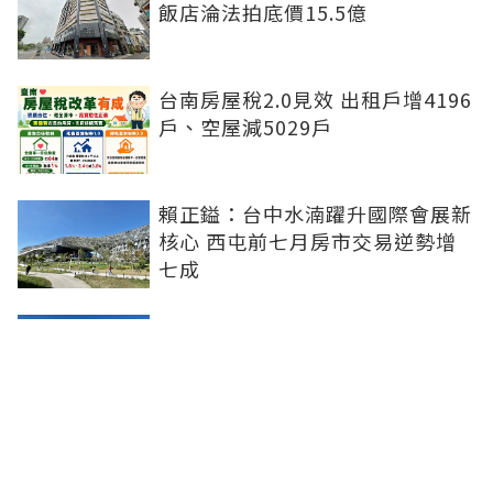
飯店淪法拍底價15.5億
台南房屋稅2.0見效 出租戶增4196
戶、空屋減5029戶
賴正鎰：台中水湳躍升國際會展新
核心 西屯前七月房市交易逆勢增
七成
都更重鎮變了！新北超車北市 這
都拆除宅數暴增6成
台股震盪打擊購屋興致！7月北台
灣新案單周成交不到1組 探近三月