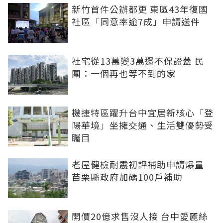
新竹首件公辦都更 東區43年復國
社區「同意率逾7成」申請送件
社宅從13萬變3萬還不保證蓋 民
團：一個再也等不到的家
機捷特區躍升台中宜居新核心「登
陽華境」坐擁交通、生活雙優勢受
矚目
老屋健檢耐震初評補助申請爆量
苗栗縣政府加碼100戶補助
開價20億求售沒人接 台中愛麗絲