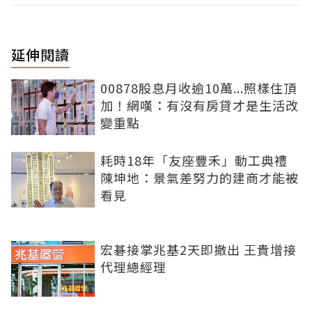
延伸閱讀
00878股息月收逾10萬...照樣住頂
加！網嘆：有沒有房貸才是生活改
變重點
耗時18年「友座豐禾」動工典禮
陳坤地：景氣差努力的建商才能被
看見
宏碁接掌兆基2天即撤出 王貴增接
代理總經理