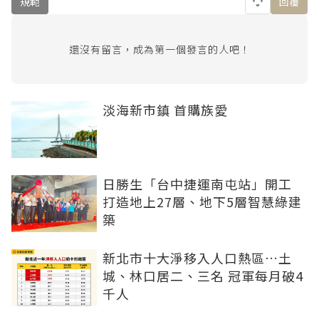
規範
回覆
還沒有留言，成為第一個發言的人吧！
淡海新市鎮 首購族愛
日勝生「台中捷運南屯站」開工
打造地上27層、地下5層智慧綠建
築
新北市十大淨移入人口熱區…土
城、林口居二、三名 冠軍每月破4
千人