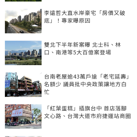
李遠哲大直水岸豪宅「房價又破
底」！專家曝原因
雙北下半年新案曝 北士科、林
口、南港等5大百億案登場
台南老屋逾43萬戶搶「老宅延壽」
名額少 議員批中央政策讓地方白
忙
「紅葉蛋糕」插旗台中 首店落腳
文心路、台灣大道市府捷運站商圈