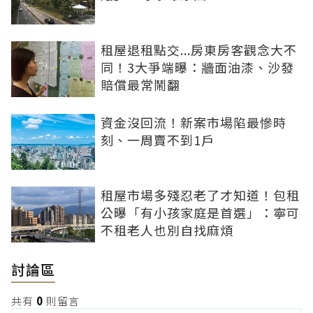
租屋退租點交...房東房客觀念大不
同！3大爭端曝：牆面油漆、沙發
賠償最常鬧翻
資金沒回流！新案市場陷最慘時
刻、一周賣不到1戶
租屋市場多殘忍老了才知道！包租
公曝「有小孩家庭是首選」：寧可
不租老人也別自找麻煩
討論區
共有
0
則留言