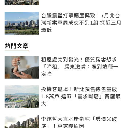
台股震盪打擊購屋興致！7月北台
灣新案單周成交不到1組 探近三月
最低
熱門文章
租屋處亮到發光！優質房客想求
「降租」 房東激賞：遇到這種一
定降
投機客退場！新北預售待售量破
1.8萬戶 這區「需求斷層」賣壓最
大
李遠哲大直水岸豪宅「房價又破
底」！專家曝原因