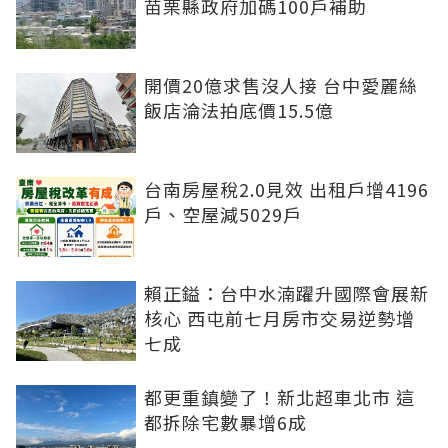
苗栗縣政府加碼100戶補助
開價20億求售沒人接 台中愛麗絲
飯店淪法拍底價15.5億
台南房屋稅2.0見效 出租戶增4196
戶、空屋減5029戶
賴正鎰：台中水湳躍升國際會展新
核心 西屯前七月房市交易逆勢增
七成
都更重鎮變了！新北超車北市 這
都拆除宅數暴增6成