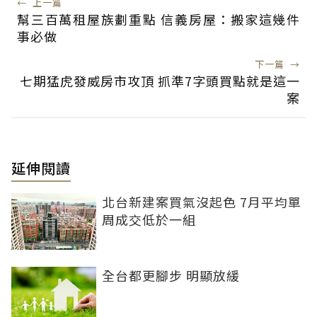
←
上一篇
幫三百萬租屋族劃重點 信義房屋：搬家這幾件
事必做
下一篇
→
七期猛虎發威房市攻頂 抓準7字頭買點就是這一
案
延伸閱讀
北台新建案買氣沒起色 7月平均單
周成交低於一組
全台都更腳步 明顯放緩