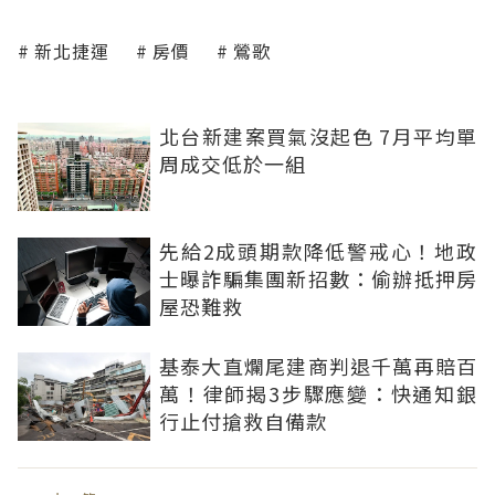
新北捷運
房價
鶯歌
北台新建案買氣沒起色 7月平均單
周成交低於一組
先給2成頭期款降低警戒心！地政
士曝詐騙集團新招數：偷辦抵押房
屋恐難救
基泰大直爛尾建商判退千萬再賠百
萬！律師揭3步驟應變：快通知銀
行止付搶救自備款