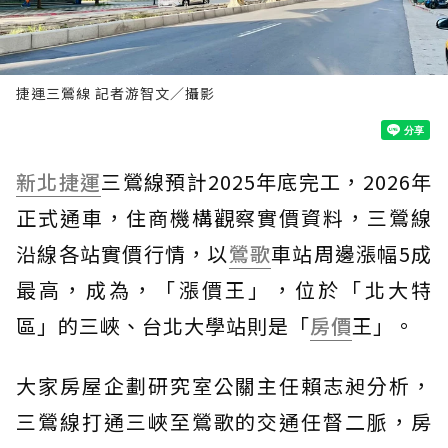
捷運三鶯線 記者游智文／攝影
新北捷運
三鶯線預計2025年底完工，2026年
正式通車，住商機構觀察實價資料，三鶯線
沿線各站實價行情，以
鶯歌
車站周邊漲幅5成
最高，成為，「漲價王」，位於「北大特
區」的三峽、台北大學站則是「
房價
王」。
大家房屋企劃研究室公關主任賴志昶分析，
三鶯線打通三峽至鶯歌的交通任督二脈，房