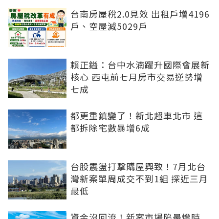
台南房屋稅2.0見效 出租戶增4196
戶、空屋減5029戶
賴正鎰：台中水湳躍升國際會展新
核心 西屯前七月房市交易逆勢增
七成
都更重鎮變了！新北超車北市 這
都拆除宅數暴增6成
台股震盪打擊購屋興致！7月北台
灣新案單周成交不到1組 探近三月
最低
資金沒回流！新案市場陷最慘時