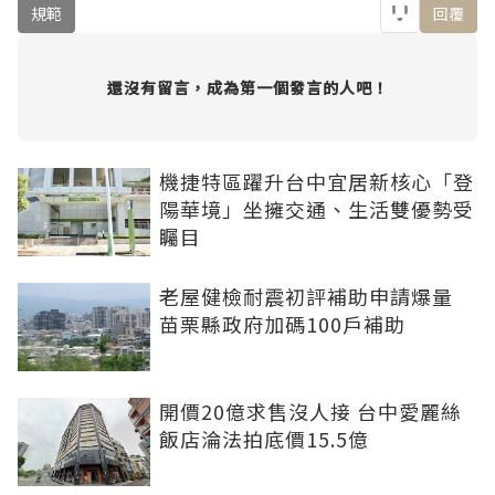
規範
回覆
還沒有留言，成為第一個發言的人吧！
機捷特區躍升台中宜居新核心「登
陽華境」坐擁交通、生活雙優勢受
矚目
老屋健檢耐震初評補助申請爆量
苗栗縣政府加碼100戶補助
開價20億求售沒人接 台中愛麗絲
飯店淪法拍底價15.5億