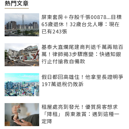
熱門文章
屏東套房＋存股千張00878...目標
65歲退休！32歲台北人曝：現在
已有243張
基泰大直爛尾建商判退千萬再賠百
萬！律師揭3步驟應變：快通知銀
行止付搶救自備款
假日都回高雄住！他拿里長證明爭
197萬退稅仍敗訴
租屋處亮到發光！優質房客想求
「降租」 房東激賞：遇到這種一
定降