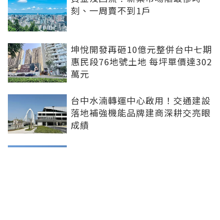
刻、一周賣不到1戶
坤悅開發再砸10億元整併台中七期
惠民段76地號土地 每坪單價達302
萬元
台中水湳轉運中心啟用！交通建設
落地補強機能品牌建商深耕交亮眼
成績
台北市平面車位連10年狂漲！大安
區332萬創新高 專家：有車位是奢
侈的幸福
新北社宅再奪建築奧斯卡 中和安
邦勇摘國家卓越建設獎金質獎