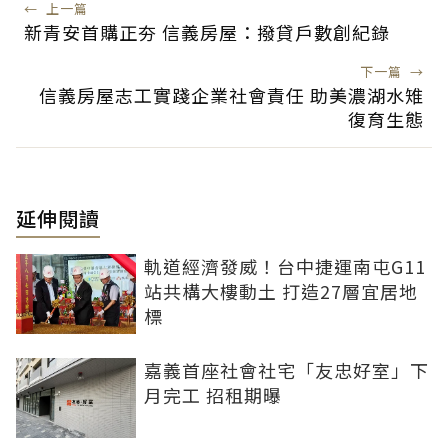
←
上一篇
新青安首購正夯 信義房屋：撥貸戶數創紀錄
下一篇
→
信義房屋志工實踐企業社會責任 助美濃湖水雉
復育生態
延伸閱讀
軌道經濟發威！台中捷運南屯G11
站共構大樓動土 打造27層宜居地
標
嘉義首座社會社宅「友忠好室」下
月完工 招租期曝