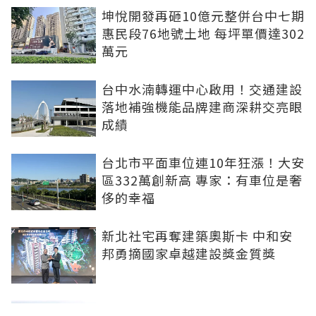
坤悅開發再砸10億元整併台中七期
惠民段76地號土地 每坪單價達302
萬元
台中水湳轉運中心啟用！交通建設
落地補強機能品牌建商深耕交亮眼
成績
台北市平面車位連10年狂漲！大安
區332萬創新高 專家：有車位是奢
侈的幸福
新北社宅再奪建築奧斯卡 中和安
邦勇摘國家卓越建設獎金質獎
打造信義計畫區永續商辦標竿 南