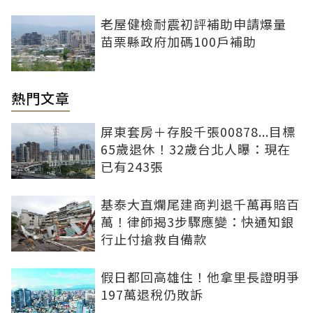
老屋健檢耐震初評補助申請爆量
苗栗縣政府加碼100戶補助
熱門文章
屏東套房＋存股千張00878...目標
65歲退休！32歲台北人曝：現在
已有243張
基泰大直爛尾建商判退千萬再賠百
萬！律師揭3步驟應變：快通知銀
行止付搶救自備款
假日都回高雄住！他拿里長證明爭
197萬退稅仍敗訴