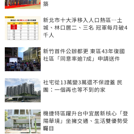
築
新北市十大淨移入人口熱區…土
城、林口居二、三名 冠軍每月破4
千人
新竹首件公辦都更 東區43年復國
社區「同意率逾7成」申請送件
社宅從13萬變3萬還不保證蓋 民
團：一個再也等不到的家
機捷特區躍升台中宜居新核心「登
陽華境」坐擁交通、生活雙優勢受
矚目