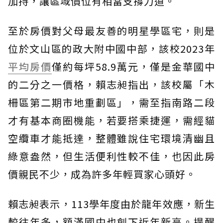
加持，讓區域價位有相當支撐力道。
至於房價對父母最友善的明星學區宅，則是
位於文山區的政大附中國中部，該校2023年
平均房價
僅約每坪58.9萬元，僅是金華國中
的二分之一價格，賴志昶指出，該校屬「木
柵區第二期市地重劃區」，需至指南路二段
才有基本商圈機能，若要搭乘捷運，需經貓
空纜車才能抵達，整體雖說住宅環境清幽且
綠意盎然，但生活便利性較不佳，也因此房
價親民不少，成為許多年輕買家心頭好。
賴志昶表示，113學年度由於龍年效應，新生
較往年多，額滿國中也創下近年新高。提醒