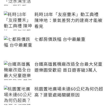
耗時18年「友座豐禾」動工典禮
陳坤地：景氣差努力的建商才能被
看見
七都房價跌幅 台中最嚴重
台鐵高雄舊機廠改造全台最大兒童
遊樂園受歡迎 首日遊客破3萬人
桃園置地廣場未達60公尺為何仍超
高？建管處揭關鍵原因