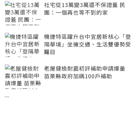
社宅從13萬變3萬還不保證蓋 民
團：一個再也等不到的家
機捷特區躍升台中宜居新核心「登
陽華境」坐擁交通、生活雙優勢受
矚目
老屋健檢耐震初評補助申請爆量
苗栗縣政府加碼100戶補助
開價20億求售沒人接 台中愛麗絲
飯店淪法拍底價15.5億
台南房屋稅2.0見效 出租戶增4196