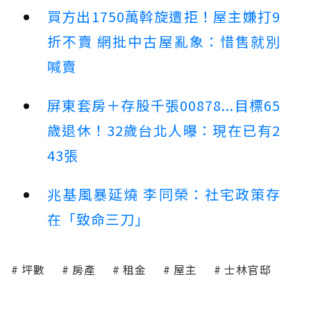
買方出1750萬斡旋遭拒！屋主嫌打9
折不賣 網批中古屋亂象：惜售就別
喊賣
屏東套房＋存股千張00878...目標65
歲退休！32歲台北人曝：現在已有2
43張
兆基風暴延燒 李同榮：社宅政策存
在「致命三刀」
坪數
房產
租金
屋主
士林官邸