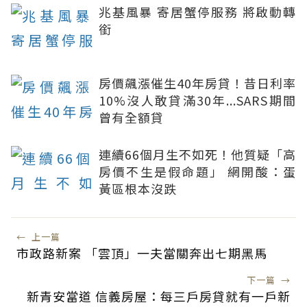
兆基風暴 寄居蟹停服務 將啟動轉
銜
房價飆漲催生40年房貸！昔日利率
10%沒人敢貸滿30年...SARS期間
曾有全額貸
連續66個月生不如死！他質疑「高
房價不生是假命題」 網開酸：蛋
黃區根本沒跌
←
上一篇
市政路新案 「雲頂」一夫當關奔出七期黑馬
下一篇
→
新青安當道 信義房屋：每三戶房貸就有一戶新