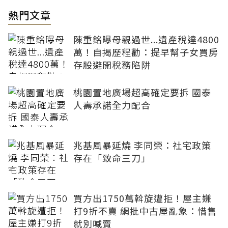
熱門文章
陳重銘曝母親過世...遺產稅達4800
萬！自揭歷程勸：提早幫子女買房
存股避開稅務陷阱
桃園置地廣場超高確定要拆 國泰
人壽承諾全力配合
兆基風暴延燒 李同榮：社宅政策
存在「致命三刀」
買方出1750萬斡旋遭拒！屋主嫌
打9折不賣 網批中古屋亂象：惜售
就別喊賣