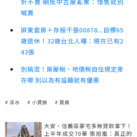
折不賣 網批中古屋亂象：惜售就別
喊賣
屏東套房＋存股千張00878...目標65
歲退休！32歲台北人曝：現在已有2
43張
別搞混！房屋稅、地價稅自住規定差
在哪 別以為有設籍就有優惠
淡水
小資族
買房
大安、信義區豪宅多無貸款拿下！
上半年成交70筆 張旭嵐：真正的