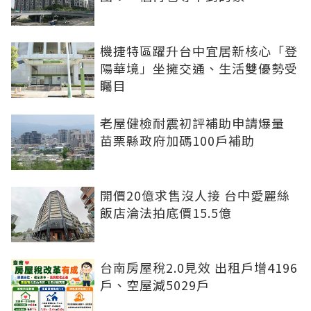
機捷特區躍升台中宜居新核心「登
陽華境」坐擁交通、生活雙優勢受
矚目
老屋健檢耐震初評補助申請爆量
苗栗縣政府加碼100戶補助
開價20億求售沒人接 台中愛麗絲
飯店淪法拍底價15.5億
台南房屋稅2.0見效 出租戶增4196
戶、空屋減5029戶