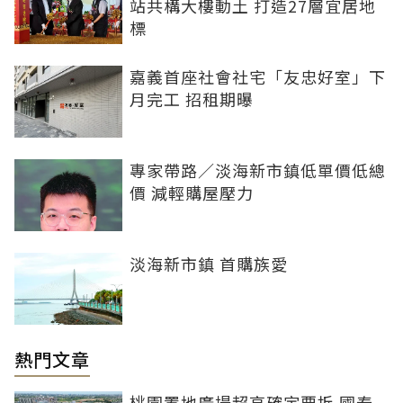
站共構大樓動土 打造27層宜居地
標
嘉義首座社會社宅「友忠好室」下
月完工 招租期曝
專家帶路／淡海新市鎮低單價低總
價 減輕購屋壓力
淡海新市鎮 首購族愛
熱門文章
桃園置地廣場超高確定要拆 國泰