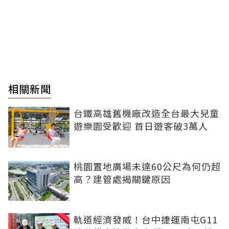
相關新聞
台鐵高雄舊機廠改造全台最大兒童
遊樂園受歡迎 首日遊客破3萬人
桃園置地廣場未達60公尺為何仍超
高？建管處揭關鍵原因
軌道經濟發威！台中捷運南屯G11