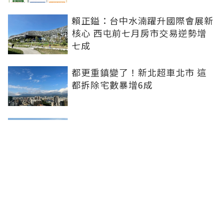
賴正鎰：台中水湳躍升國際會展新
核心 西屯前七月房市交易逆勢增
七成
都更重鎮變了！新北超車北市 這
都拆除宅數暴增6成
台股震盪打擊購屋興致！7月北台
灣新案單周成交不到1組 探近三月
最低
資金沒回流！新案市場陷最慘時
刻、一周賣不到1戶