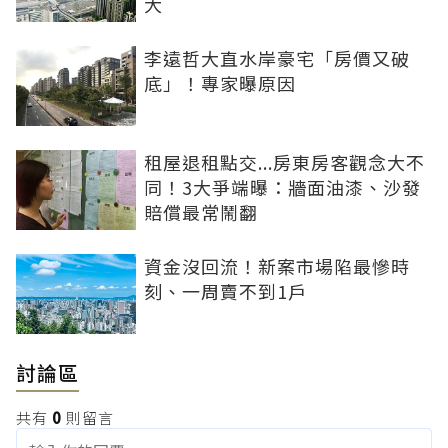
大
李遠哲大直水岸豪宅「房價又破
底」！專家曝原因
租屋退租點交...房東房客觀念大不
同！3大爭端曝：牆面油漆、沙發
賠償最常鬧翻
資金沒回流！新案市場陷最慘時
刻、一周賣不到1戶
討論區
共有
0
則留言