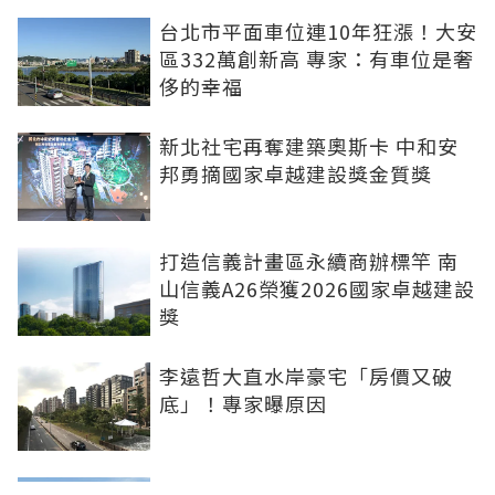
台北市平面車位連10年狂漲！大安
區332萬創新高 專家：有車位是奢
侈的幸福
新北社宅再奪建築奧斯卡 中和安
邦勇摘國家卓越建設獎金質獎
打造信義計畫區永續商辦標竿 南
山信義A26榮獲2026國家卓越建設
獎
李遠哲大直水岸豪宅「房價又破
底」！專家曝原因
雙北下半年新案曝 北士科、林