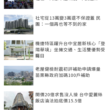
社宅從13萬變3萬還不保證蓋 民
團：一個再也等不到的家
機捷特區躍升台中宜居新核心「登
陽華境」坐擁交通、生活雙優勢受
矚目
老屋健檢耐震初評補助申請爆量
苗栗縣政府加碼100戶補助
開價20億求售沒人接 台中愛麗絲
飯店淪法拍底價15.5億