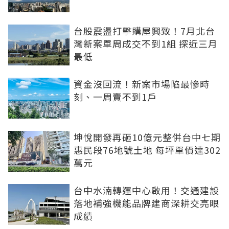
台股震盪打擊購屋興致！7月北台
灣新案單周成交不到1組 探近三月
最低
資金沒回流！新案市場陷最慘時
刻、一周賣不到1戶
坤悅開發再砸10億元整併台中七期
惠民段76地號土地 每坪單價達302
萬元
台中水湳轉運中心啟用！交通建設
落地補強機能品牌建商深耕交亮眼
成績