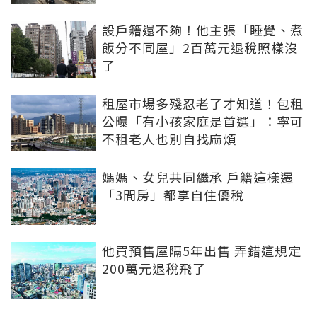
設戶籍還不夠！他主張「睡覺、煮
飯分不同屋」2百萬元退稅照樣沒
了
租屋市場多殘忍老了才知道！包租
公曝「有小孩家庭是首選」：寧可
不租老人也別自找麻煩
媽媽、女兒共同繼承 戶籍這樣遷
「3間房」都享自住優稅
他買預售屋隔5年出售 弄錯這規定
200萬元退稅飛了