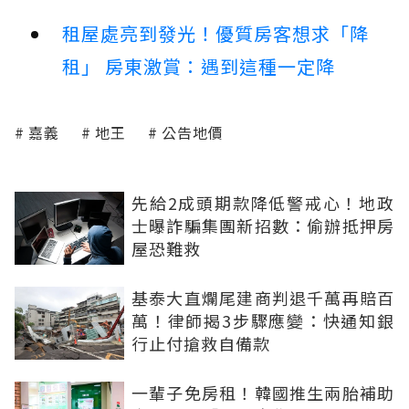
租屋處亮到發光！優質房客想求「降
租」 房東激賞：遇到這種一定降
嘉義
地王
公告地價
先給2成頭期款降低警戒心！地政
士曝詐騙集團新招數：偷辦抵押房
屋恐難救
基泰大直爛尾建商判退千萬再賠百
萬！律師揭3步驟應變：快通知銀
行止付搶救自備款
一輩子免房租！韓國推生兩胎補助