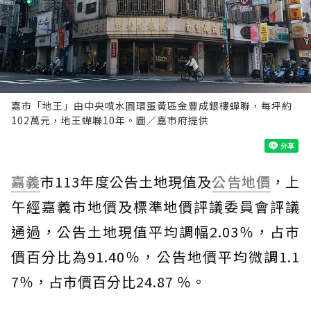
嘉市「地王」由中央噴水圓環蛋黃區金豐成銀樓蟬聯，每坪約
102萬元，地王蟬聯10年。圖／嘉市府提供
嘉義
市113年度公告土地現值及
公告地價
，上
午經嘉義市地價及標準地價評議委員會評議
通過，公告土地現值平均調幅2.03％，占市
價百分比為91.40％，公告地價平均微調1.1
7％，占市價百分比24.87 ％。