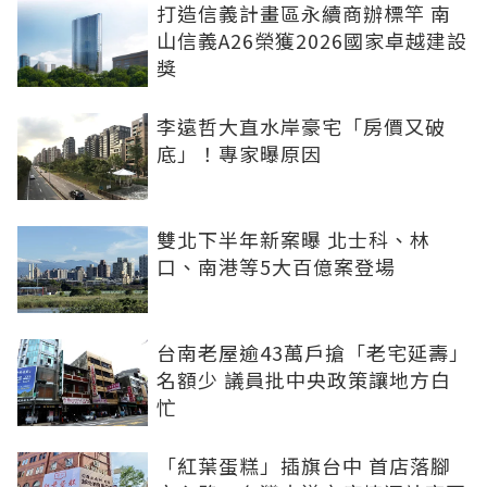
打造信義計畫區永續商辦標竿 南
山信義A26榮獲2026國家卓越建設
獎
李遠哲大直水岸豪宅「房價又破
底」！專家曝原因
雙北下半年新案曝 北士科、林
口、南港等5大百億案登場
台南老屋逾43萬戶搶「老宅延壽」
名額少 議員批中央政策讓地方白
忙
「紅葉蛋糕」插旗台中 首店落腳