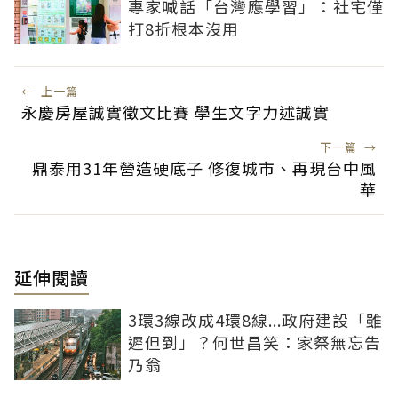
專家喊話「台灣應學習」：社宅僅
打8折根本沒用
←
上一篇
永慶房屋誠實徵文比賽 學生文字力述誠實
下一篇
→
鼎泰用31年營造硬底子 修復城市、再現台中風
華
延伸閱讀
3環3線改成4環8線...政府建設「雖
遲但到」？何世昌笑：家祭無忘告
乃翁