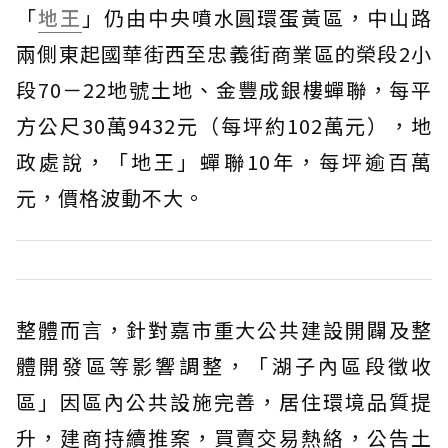
「
地王
」仍由中央噴水圓環蛋黃區，中山路
兩側東起國華街西至忠義街商業區的榮段2小
段70－22地號土地、金豐成銀樓蟬聯，每平
方公尺30萬9432元（每坪約102萬元），地
政處說，「地王」蟬聯10年，每坪逾百萬
元，價格波動不大。
整體而言，針對嘉市重大公共建設開闢及整
體開發區等影響調整，「湖子內區段徵收
區」因區內公共設施完善，居住環境品質提
升，建商持續推案，買賣交易熱絡，公告土