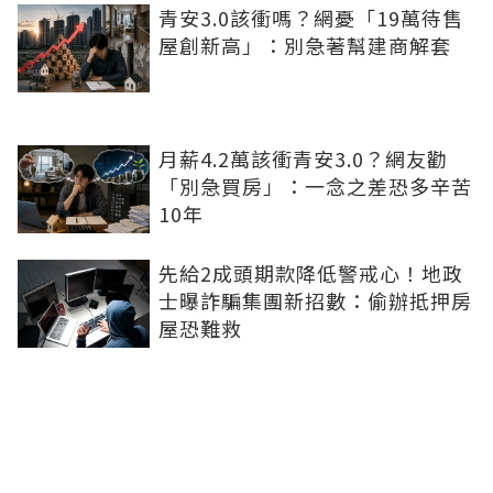
青安3.0該衝嗎？網憂「19萬待售
屋創新高」：別急著幫建商解套
月薪4.2萬該衝青安3.0？網友勸
「別急買房」：一念之差恐多辛苦
10年
先給2成頭期款降低警戒心！地政
士曝詐騙集團新招數：偷辦抵押房
屋恐難救