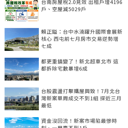
台南房屋稅2.0見效 出租戶增4196
戶、空屋減5029戶
賴正鎰：台中水湳躍升國際會展新
核心 西屯前七月房市交易逆勢增
七成
都更重鎮變了！新北超車北市 這
都拆除宅數暴增6成
台股震盪打擊購屋興致！7月北台
灣新案單周成交不到1組 探近三月
最低
資金沒回流！新案市場陷最慘時
刻、一周賣不到1戶