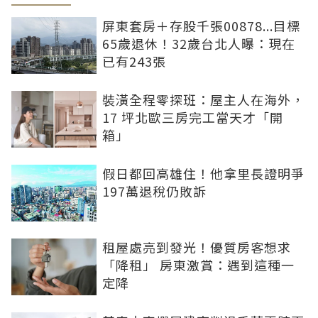
屏東套房＋存股千張00878...目標
65歲退休！32歲台北人曝：現在
已有243張
裝潢全程零探班：屋主人在海外，
17 坪北歐三房完工當天才「開
箱」
假日都回高雄住！他拿里長證明爭
197萬退稅仍敗訴
租屋處亮到發光！優質房客想求
「降租」 房東激賞：遇到這種一
定降