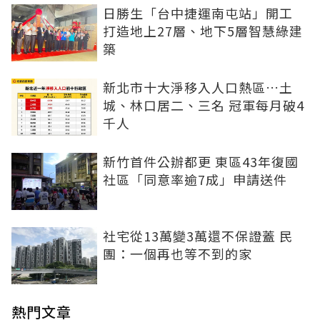
日勝生「台中捷運南屯站」開工
打造地上27層、地下5層智慧綠建
築
新北市十大淨移入人口熱區…土
城、林口居二、三名 冠軍每月破4
千人
新竹首件公辦都更 東區43年復國
社區「同意率逾7成」申請送件
社宅從13萬變3萬還不保證蓋 民
團：一個再也等不到的家
熱門文章