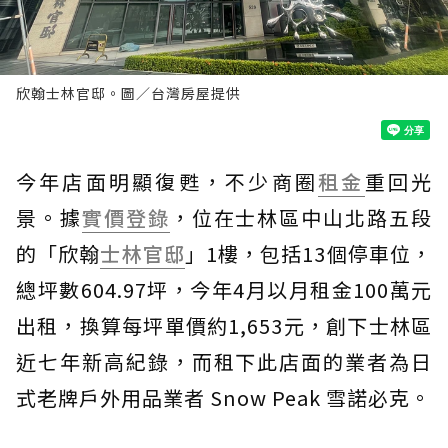
欣翰士林官邸。圖／台灣房屋提供
今年店面明顯復甦，不少商圈
租金
重回光
景。據
實價登錄
，位在士林區中山北路五段
的「欣翰
士林官邸
」1樓，包括13個停車位，
總坪數604.97坪，今年4月以月租金100萬元
出租，換算每坪單價約1,653元，創下士林區
近七年新高紀錄，而租下此店面的業者為日
式老牌戶外用品業者 Snow Peak 雪諾必克。