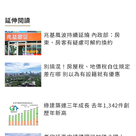
延伸閱讀
兆基風波持續延燒 內政部：房
東、房客有疑慮可解約換約
別搞混！房屋稅、地價稅自住規定
差在哪 別以為有設籍就有優惠
綠建築連三年成長 去年1,342件創
歷年新高