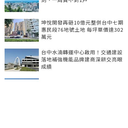
坤悅開發再砸10億元整併台中七期
惠民段76地號土地 每坪單價達302
萬元
台中水湳轉運中心啟用！交通建設
落地補強機能品牌建商深耕交亮眼
成績
台北市平面車位連10年狂漲！大安
區332萬創新高 專家：有車位是奢
侈的幸福
新北社宅再奪建築奧斯卡 中和安
邦勇摘國家卓越建設獎金質獎