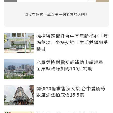
還沒有留言，成為第一個發言的人吧！
機捷特區躍升台中宜居新核心「登
陽華境」坐擁交通、生活雙優勢受
矚目
老屋健檢耐震初評補助申請爆量
苗栗縣政府加碼100戶補助
開價20億求售沒人接 台中愛麗絲
飯店淪法拍底價15.5億