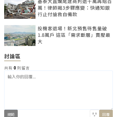
基泰大直爛尾建商判退千萬再賠百
萬！律師揭3步驟應變：快通知銀
行止付搶救自備款
投機客退場！新北預售待售量破
1.8萬戶 這區「需求斷層」賣壓最
大
討論區
共有
0
則留言
規範
回覆