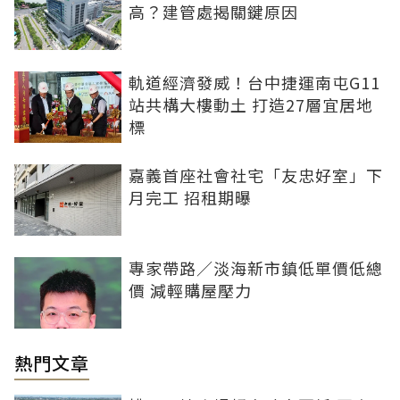
高？建管處揭關鍵原因
軌道經濟發威！台中捷運南屯G11
站共構大樓動土 打造27層宜居地
標
嘉義首座社會社宅「友忠好室」下
月完工 招租期曝
專家帶路／淡海新市鎮低單價低總
價 減輕購屋壓力
熱門文章