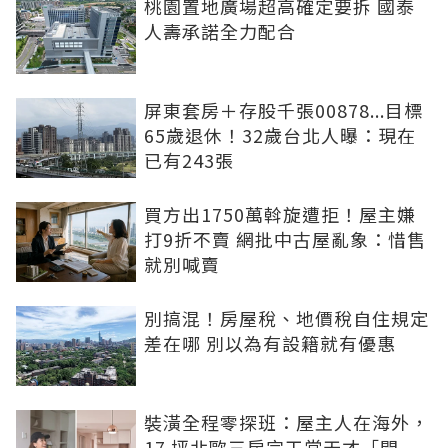
桃園置地廣場超高確定要拆 國泰
人壽承諾全力配合
屏東套房＋存股千張00878...目標
65歲退休！32歲台北人曝：現在
已有243張
買方出1750萬斡旋遭拒！屋主嫌
打9折不賣 網批中古屋亂象：惜售
就別喊賣
別搞混！房屋稅、地價稅自住規定
差在哪 別以為有設籍就有優惠
裝潢全程零探班：屋主人在海外，
17 坪北歐三房完工當天才「開