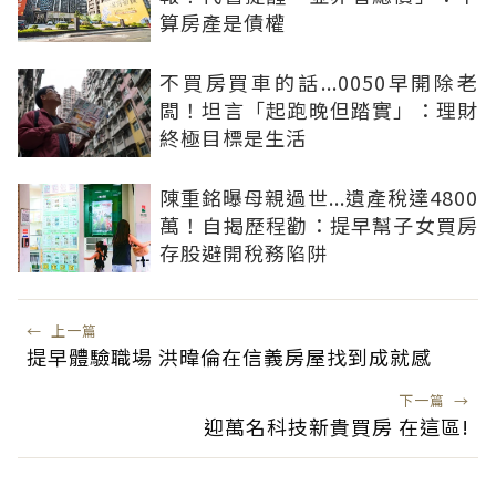
算房產是債權
不買房買車的話...0050早開除老
闆！坦言「起跑晚但踏實」：理財
終極目標是生活
陳重銘曝母親過世...遺產稅達4800
萬！自揭歷程勸：提早幫子女買房
存股避開稅務陷阱
←
上一篇
提早體驗職場 洪暐倫在信義房屋找到成就感
下一篇
→
迎萬名科技新貴買房 在這區!