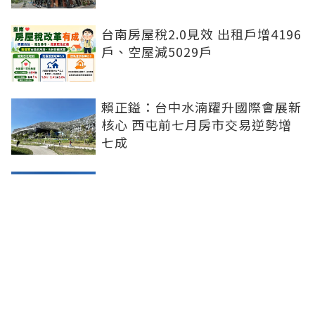
台南房屋稅2.0見效 出租戶增4196
戶、空屋減5029戶
賴正鎰：台中水湳躍升國際會展新
核心 西屯前七月房市交易逆勢增
七成
都更重鎮變了！新北超車北市 這
都拆除宅數暴增6成
台股震盪打擊購屋興致！7月北台
灣新案單周成交不到1組 探近三月
最低