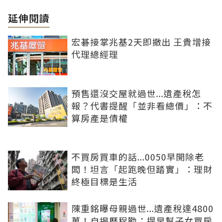
延伸閱讀
宏碁接掌兆基2天即撤出 王貴增接
代理總經理
預售還沒交屋就過世...遺產稅怎
報？代書提醒「並非看總價」：不
算房產是債權
不買房買車的話...0050早開除老
闆！坦言「起跑晚但踏實」：理財
終極目標是生活
陳重銘曝母親過世...遺產稅達4800
萬！自揭歷程勸：提早幫子女買房