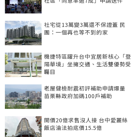
社區「同意率逾7成」申請送件
社宅從13萬變3萬還不保證蓋 民
團：一個再也等不到的家
機捷特區躍升台中宜居新核心「登
陽華境」坐擁交通、生活雙優勢受
矚目
老屋健檢耐震初評補助申請爆量
苗栗縣政府加碼100戶補助
開價20億求售沒人接 台中愛麗絲
飯店淪法拍底價15.5億