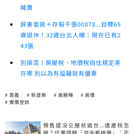
喊賣
屏東套房＋存股千張00878...目標65
歲退休！32歲台北人曝：現在已有2
43張
別搞混！房屋稅、地價稅自住規定差
在哪 別以為有設籍就有優惠
嘉義
新建案
黃勝暉
房價
實價登錄
預售還沒交屋就過世...遺產稅怎
報？代書提醒「並非看總價」：不