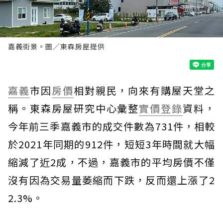
嘉義街景。圖／東森房屋提供
嘉義
市因
房價
相對親民，向來有購屋天堂之
稱。東森房屋研究中心彙整
實價登錄
資料，
今年前三季嘉義市的成交件數為731件，相較
於2021年同期的912件，短短3年時間就大幅
縮減了近2成，不過，嘉義市的平均房價不僅
沒有因為交易量萎縮而下跌，反而還上漲了2
2.3%。