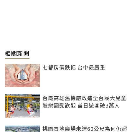
相關新聞
七都房價跌幅 台中最嚴重
台鐵高雄舊機廠改造全台最大兒童
遊樂園受歡迎 首日遊客破3萬人
桃園置地廣場未達60公尺為何仍超