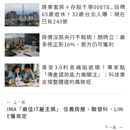
屏東套房＋存股千張00878...目標
65歲退休！32歲台北人曝：現在
已有243張
房價沒跌央行不鬆綁！顏炳立：最
多修正到10%、買方仍可獲利
青安3.0利息補貼退場！專家點
「傳產還款能力需關注」：科技業
支撐整體違約風險低
←
上一篇
IMA「最佳IT雇主獎」 信義房屋、聯發科、LIN
E獲肯定
下一篇
→