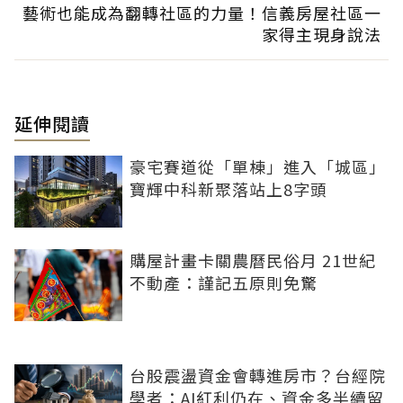
藝術也能成為翻轉社區的力量！信義房屋社區一
家得主現身說法
延伸閱讀
豪宅賽道從「單棟」進入「城區」
寶輝中科新聚落站上8字頭
購屋計畫卡關農曆民俗月 21世紀
不動產：謹記五原則免驚
台股震盪資金會轉進房市？台經院
學者：AI紅利仍在、資金多半續留