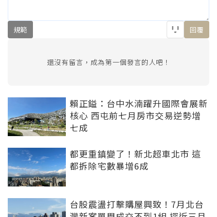
規範
回覆
還沒有留言，成為第一個發言的人吧！
賴正鎰：台中水湳躍升國際會展新
核心 西屯前七月房市交易逆勢增
七成
都更重鎮變了！新北超車北市 這
都拆除宅數暴增6成
台股震盪打擊購屋興致！7月北台
灣新案單周成交不到1組 探近三月