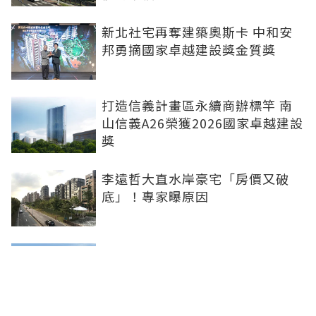
新北社宅再奪建築奧斯卡 中和安
邦勇摘國家卓越建設獎金質獎
打造信義計畫區永續商辦標竿 南
山信義A26榮獲2026國家卓越建設
獎
李遠哲大直水岸豪宅「房價又破
底」！專家曝原因
雙北下半年新案曝 北士科、林
口、南港等5大百億案登場