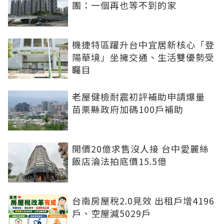
團：一個再也等不到的家
機捷特區躍升台中宜居新核心「登
陽華境」坐擁交通、生活雙優勢受
矚目
老屋健檢耐震初評補助申請爆量
苗栗縣政府加碼100戶補助
開價20億求售沒人接 台中愛麗絲
飯店淪法拍底價15.5億
台南房屋稅2.0見效 出租戶增4196
戶、空屋減5029戶