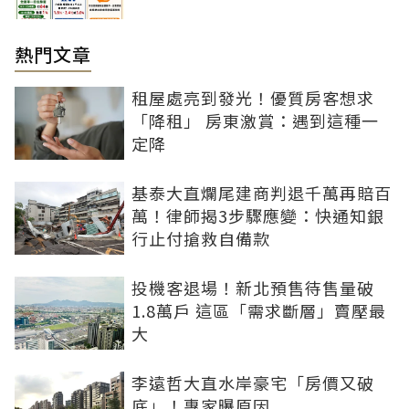
熱門文章
租屋處亮到發光！優質房客想求
「降租」 房東激賞：遇到這種一
定降
基泰大直爛尾建商判退千萬再賠百
萬！律師揭3步驟應變：快通知銀
行止付搶救自備款
投機客退場！新北預售待售量破
1.8萬戶 這區「需求斷層」賣壓最
大
李遠哲大直水岸豪宅「房價又破
底」！專家曝原因