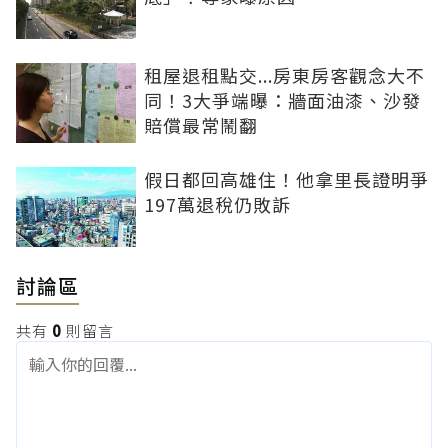
租屋退租點交...房東房客觀念大不
同！3大爭端曝：牆面油漆、沙發
賠償最常鬧翻
假日都回高雄住！他拿里長證明爭
197萬退稅仍敗訴
討論區
共有
0
則留言