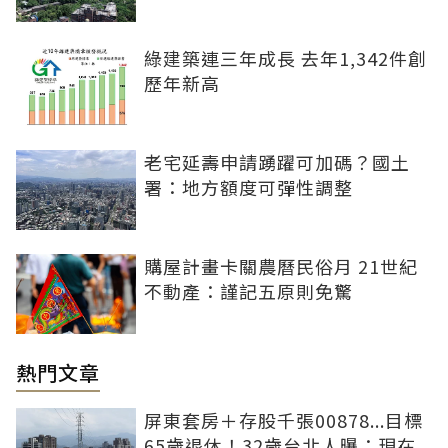
綠建築連三年成長 去年1,342件創
歷年新高
老宅延壽申請踴躍可加碼？國土
署：地方額度可彈性調整
購屋計畫卡關農曆民俗月 21世紀
不動產：謹記五原則免驚
熱門文章
屏東套房＋存股千張00878...目標
65歲退休！32歲台北人曝：現在