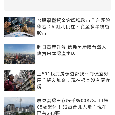
台股震盪資金會轉進房市？台經院
學者：AI紅利仍在、資金多半續留
股市
赴日置產升溫 信義房屋曝台灣人
瘋買日本房產主因
上591找買房永遠都找不到便宜好
屋？網友無奈：現在根本沒有便宜
房
屏東套房＋存股千張00878...目標
65歲退休！32歲台北人曝：現在
已有243張