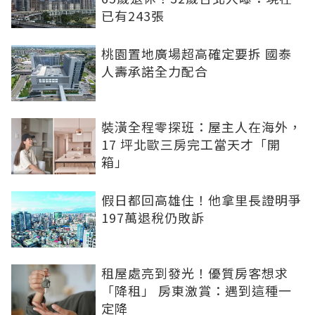
已有243張
桃園置地廣場超高確定要拆 國泰
人壽承諾全力配合
裝潢全程零探班：屋主人在海外，
17 坪北歐三房完工當天才「開
箱」
假日都回高雄住！他拿里長證明爭
197萬退稅仍敗訴
租屋處亮到發光！優質房客想求
「降租」 房東激賞：遇到這種一
定降