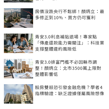
房價沒跌央行不鬆綁！顏炳立：最
多修正到10%、買方仍可獲利
青安3.0利息補貼退場！專家點
「傳產還款能力需關注」：科技業
支撐整體違約風險低
青安3.0排富門檻不必因縣市調
整！顏炳立：北市3500萬上限對
整體影響低
股房雙殺恐引發金融危機？學者4
指標驗證：缺乏證據僅屬風險想像