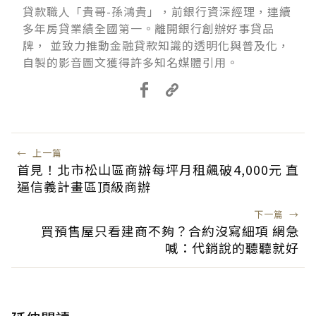
貸款職人「貴哥-孫鴻貴」，前銀行資深經理，連續
多年房貸業績全國第一。離開銀行創辦好事貸品
牌， 並致力推動金融貸款知識的透明化與普及化，
自製的影音圖文獲得許多知名媒體引用。
←
上一篇
首見！北市松山區商辦每坪月租飆破4,000元 直
逼信義計畫區頂級商辦
下一篇
→
買預售屋只看建商不夠？合約沒寫細項 網急
喊：代銷說的聽聽就好