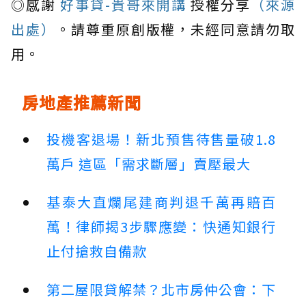
◎感謝
好事貸-貴哥來開講
授權分享
（來源
出處）
。請尊重原創版權，未經同意請勿取
用。
房地產推薦新聞
投機客退場！新北預售待售量破1.8
萬戶 這區「需求斷層」賣壓最大
基泰大直爛尾建商判退千萬再賠百
萬！律師揭3步驟應變：快通知銀行
止付搶救自備款
第二屋限貸解禁？北市房仲公會：下