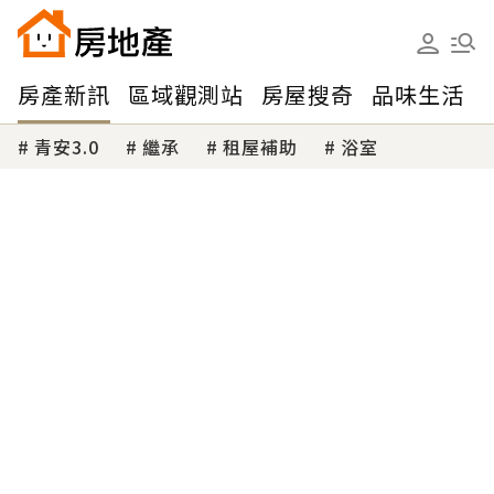
房產新訊
區域觀測站
房屋搜奇
品味生活
青安3.0
繼承
租屋補助
浴室