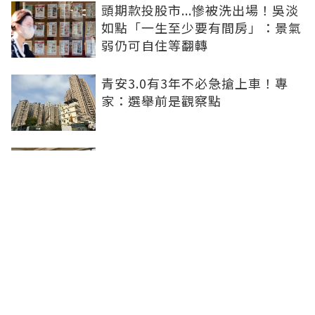
頭期款投股市...慘被洗出場！吳淡
如點「一生至少要有間房」：景氣
弱仍可自住等翻轉
青安3.0有3年不必急搶上車！專
家：選舉前是觀察點
買方出1750萬斡旋遭拒！屋主嫌
打9折不賣 網批中古屋亂象：惜售
就別喊賣
日勝生持續深耕台中市場 台中捷
運南屯站土地開發共構大樓開工動
土