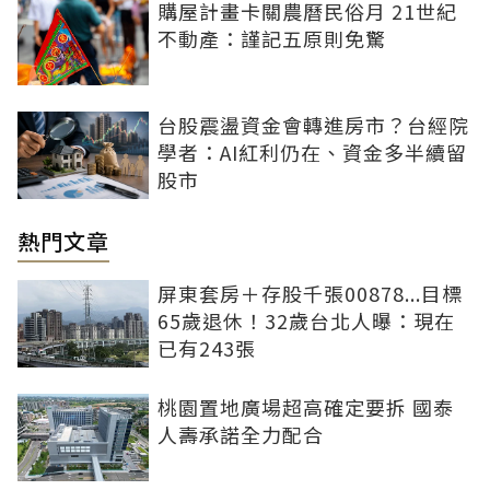
購屋計畫卡關農曆民俗月 21世紀
不動產：謹記五原則免驚
台股震盪資金會轉進房市？台經院
學者：AI紅利仍在、資金多半續留
股市
熱門文章
屏東套房＋存股千張00878...目標
65歲退休！32歲台北人曝：現在
已有243張
桃園置地廣場超高確定要拆 國泰
人壽承諾全力配合