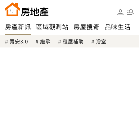
房產新訊
區域觀測站
房屋搜奇
品味生活
青安3.0
繼承
租屋補助
浴室