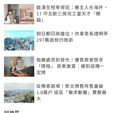
裝潢全程零探班：屋主人在海外，
17 坪北歐三房完工當天才「開
箱」
假日都回高雄住！他拿里長證明爭
197萬退稅仍敗訴
租屋處亮到發光！優質房客想求
「降租」 房東激賞：遇到這種一
定降
投機客退場！新北預售待售量破
1.8萬戶 這區「需求斷層」賣壓最
大
討論區