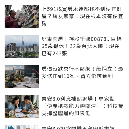
上591找買房永遠都找不到便宜好
屋？網友無奈：現在根本沒有便宜
房
屏東套房＋存股千張00878...目標
65歲退休！32歲台北人曝：現在
已有243張
房價沒跌央行不鬆綁！顏炳立：最
多修正到10%、買方仍可獲利
青安3.0利息補貼退場！專家點
「傳產還款能力需關注」：科技業
支撐整體違約風險低
青安3.0排富門檻不必因縣市調