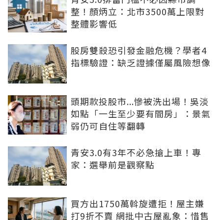
整！顏炳立：北市3500萬上限對
整體影響低
股房雙殺恐引發金融危機？學者4
指標驗證：缺乏證據僅屬風險想像
頭期款投股市...慘被洗出場！吳淡
如點「一生至少要有間房」：景氣
弱仍可自住等翻轉
青安3.0有3年不必急搶上車！專
家：選舉前是觀察點
買方出1750萬斡旋遭拒！屋主嫌
打9折不賣 網批中古屋亂象：惜售