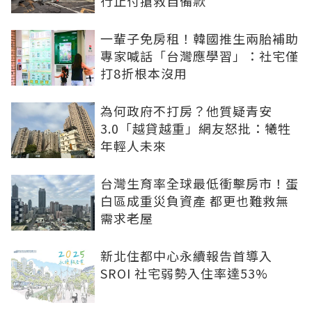
行止付搶救自備款
一輩子免房租！韓國推生兩胎補助
專家喊話「台灣應學習」：社宅僅
打8折根本沒用
為何政府不打房？他質疑青安
3.0「越貸越重」網友怒批：犧牲
年輕人未來
台灣生育率全球最低衝擊房市！蛋
白區成重災負資產 都更也難救無
需求老屋
新北住都中心永續報告首導入
SROI 社宅弱勢入住率達53%