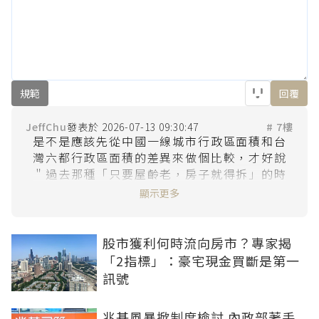
規範
回覆
JeffChu
2026-07-13 09:30:47
# 7樓
是不是應該先從中國一線城市行政區面積和台
灣六都行政區面積的差異來做個比較，才好說
＂過去那種「只要屋齡老，房子就得拆」的時
代，真的已經正式宣告結束了。＂

顯示更多
台灣城市面積太小，人口集中度太高，土地資
源有限，建物老舊到再怎麼修，都無法克服現
今生活需求，不能只是提升防災功能，而是需
股市獲利何時流向房市？專家揭
要改善生活品質；當一棟屋齡40年的老屋，僅
「2指標」：豪宅現金買斷是第一
作結構補強、外牆拉皮，但裡面的水電管線仍
訊號
是舊的，水管會增長水垢，電線會老化，過載
使用容易引起火災，三不五時颱風過後還要抓
兆基風暴掀制度檢討 內政部著手