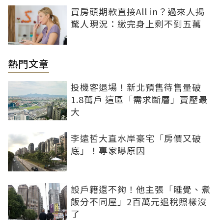
買房頭期款直接All in？過來人揭
驚人現況：繳完身上剩不到五萬
熱門文章
投機客退場！新北預售待售量破
1.8萬戶 這區「需求斷層」賣壓最
大
李遠哲大直水岸豪宅「房價又破
底」！專家曝原因
設戶籍還不夠！他主張「睡覺、煮
飯分不同屋」2百萬元退稅照樣沒
了