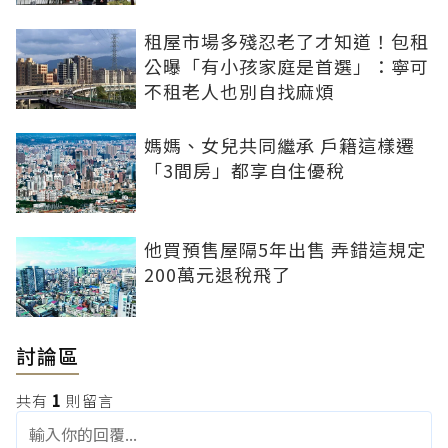
租屋市場多殘忍老了才知道！包租
公曝「有小孩家庭是首選」：寧可
不租老人也別自找麻煩
媽媽、女兒共同繼承 戶籍這樣遷
「3間房」都享自住優稅
他買預售屋隔5年出售 弄錯這規定
200萬元退稅飛了
討論區
共有
1
則留言