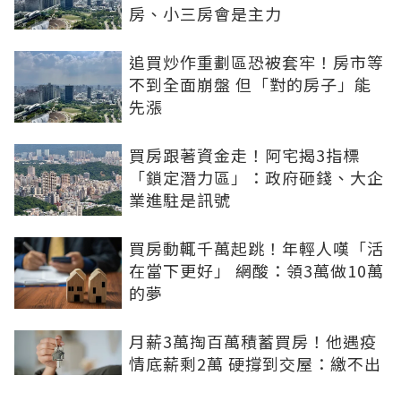
房、小三房會是主力
追買炒作重劃區恐被套牢！房市等
不到全面崩盤 但「對的房子」能
先漲
買房跟著資金走！阿宅揭3指標
「鎖定潛力區」：政府砸錢、大企
業進駐是訊號
買房動輒千萬起跳！年輕人嘆「活
在當下更好」 網酸：領3萬做10萬
的夢
月薪3萬掏百萬積蓄買房！他遇疫
情底薪剩2萬 硬撐到交屋：繳不出
再賣