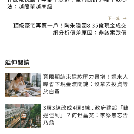
法：越簡單越高級
下一篇
→
頂級豪宅再賣一戶！陶朱隱園8.35億現金成交
網分析價差原因：非該案跌價
延伸閱讀
寬限期結束還款壓力暴增！過來人
曝省下現金流關鍵：沒拿去投資等
於白費
3環3線改成4環8線...政府建設「雖
遲但到」？何世昌笑：家祭無忘告
乃翁