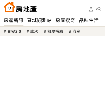
房產新訊
區域觀測站
房屋搜奇
品味生活
青安3.0
繼承
租屋補助
浴室