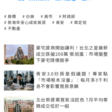
房價
炒房
房市
財政部
新青年安心成家房貸
青安
章定煊
不動產
豪宅建商開始讓利！台北之星最新
成交跌破200萬 張旭嵐：市場盤整
下豪宅降價競爭
青安3.0炒房是假議題！專家點
「市場根本沒量」：每月多3千利
息不會影響買房意願
北台新建案買氣沒起色 7月平均單
周成交低於一組