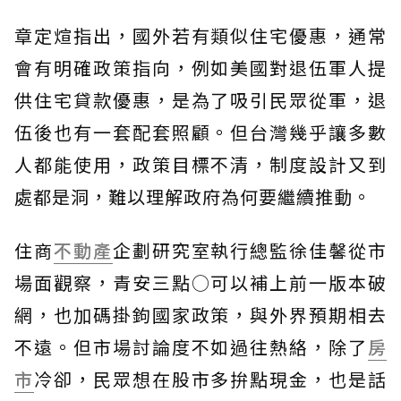
章定煊指出，國外若有類似住宅優惠，通常
會有明確政策指向，例如美國對退伍軍人提
供住宅貸款優惠，是為了吸引民眾從軍，退
伍後也有一套配套照顧。但台灣幾乎讓多數
人都能使用，政策目標不清，制度設計又到
處都是洞，難以理解政府為何要繼續推動。
住商
不動產
企劃研究室執行總監徐佳馨從市
場面觀察，青安三點○可以補上前一版本破
網，也加碼掛鉤國家政策，與外界預期相去
不遠。但市場討論度不如過往熱絡，除了
房
市
冷卻，民眾想在股市多拚點現金，也是話