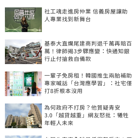
社工魂走進房仲業 信義房屋讓助
人專業找到新舞台
基泰大直爛尾建商判退千萬再賠百
萬！律師揭3步驟應變：快通知銀
行止付搶救自備款
一輩子免房租！韓國推生兩胎補助
專家喊話「台灣應學習」：社宅僅
打8折根本沒用
為何政府不打房？他質疑青安
3.0「越貸越重」網友怒批：犧牲
年輕人未來