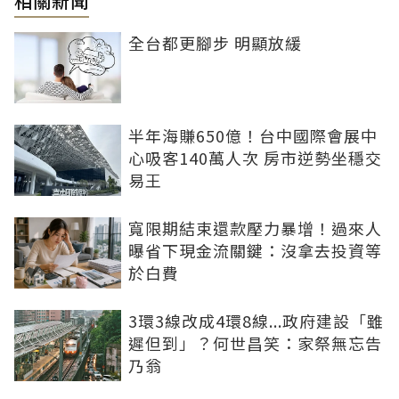
相關新聞
全台都更腳步 明顯放緩
半年海賺650億！台中國際會展中
心吸客140萬人次 房市逆勢坐穩交
易王
寬限期結束還款壓力暴增！過來人
曝省下現金流關鍵：沒拿去投資等
於白費
3環3線改成4環8線...政府建設「雖
遲但到」？何世昌笑：家祭無忘告
乃翁