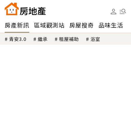
房產新訊
區域觀測站
房屋搜奇
品味生活
青安3.0
繼承
租屋補助
浴室