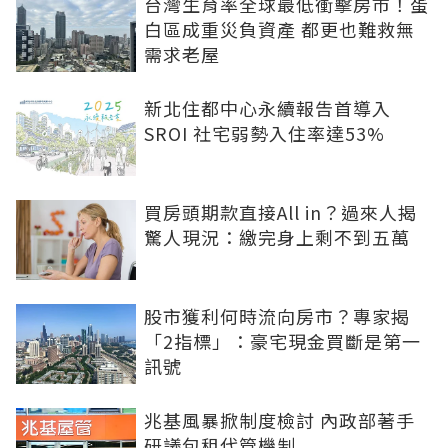
台灣生育率全球最低衝擊房市！蛋
白區成重災負資產 都更也難救無
需求老屋
新北住都中心永續報告首導入
SROI 社宅弱勢入住率達53%
買房頭期款直接All in？過來人揭
驚人現況：繳完身上剩不到五萬
股市獲利何時流向房市？專家揭
「2指標」：豪宅現金買斷是第一
訊號
兆基風暴掀制度檢討 內政部著手
研議包租代管機制