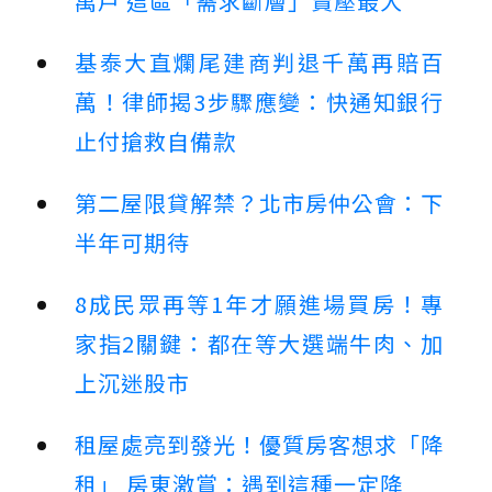
萬戶 這區「需求斷層」賣壓最大
基泰大直爛尾建商判退千萬再賠百
萬！律師揭3步驟應變：快通知銀行
止付搶救自備款
第二屋限貸解禁？北市房仲公會：下
半年可期待
8成民眾再等1年才願進場買房！專
家指2關鍵：都在等大選端牛肉、加
上沉迷股市
租屋處亮到發光！優質房客想求「降
租」 房東激賞：遇到這種一定降