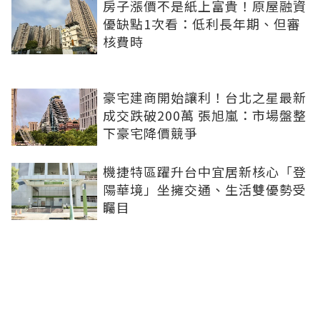
房子漲價不是紙上富貴！原屋融資
優缺點1次看：低利長年期、但審
核費時
豪宅建商開始讓利！台北之星最新
成交跌破200萬 張旭嵐：市場盤整
下豪宅降價競爭
機捷特區躍升台中宜居新核心「登
陽華境」坐擁交通、生活雙優勢受
矚目