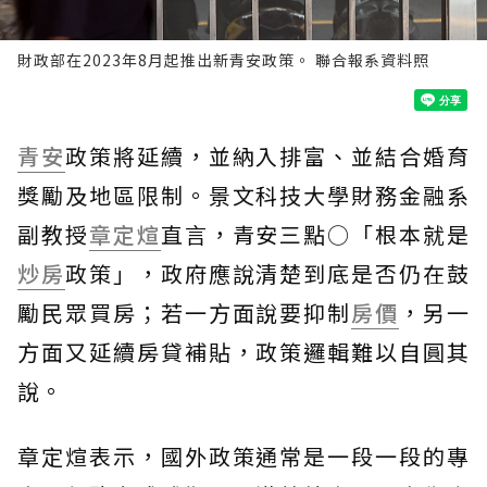
財政部在2023年8月起推出新青安政策。 聯合報系資料照
青安
政策將延續，並納入排富、並結合婚育
獎勵及地區限制。景文科技大學財務金融系
副教授
章定煊
直言，青安三點○「根本就是
炒房
政策」，政府應說清楚到底是否仍在鼓
勵民眾買房；若一方面說要抑制
房價
，另一
方面又延續房貸補貼，政策邏輯難以自圓其
說。
章定煊表示，國外政策通常是一段一段的專