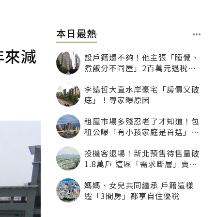
本日最熱
年來減
設戶籍還不夠！他主張「睡覺、
煮飯分不同屋」2百萬元退稅照
樣沒了
李遠哲大直水岸豪宅「房價又破
底」！專家曝原因
租屋市場多殘忍老了才知道！包
租公曝「有小孩家庭是首選」：
寧可不租老人也別自找麻煩
投機客退場！新北預售待售量破
1.8萬戶 這區「需求斷層」賣壓
最大
媽媽、女兒共同繼承 戶籍這樣
遷「3間房」都享自住優稅