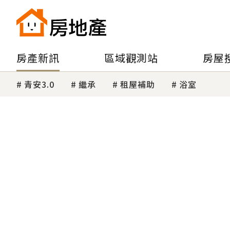
房產新訊
區域觀測站
房屋
青安3.0
繼承
租屋補助
浴室