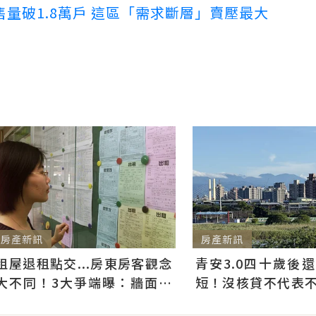
量破1.8萬戶 這區「需求斷層」賣壓最大
房產新訊
房產新訊
租屋退租點交...房東房客觀念
青安3.0四十歲後
大不同！3大爭端曝：牆面油
短！沒核貸不代表不能
漆、沙發賠償最常鬧翻
件好仍可爭取一般房