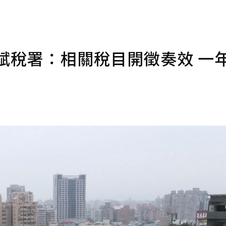
賦稅署：相關稅目開徵奏效 一