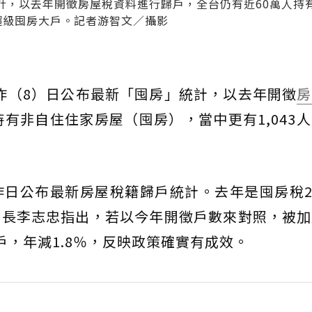
統計，以去年開徵房屋稅資料進行歸戶，全台仍有近60萬人持
的超級囤房大戶。記者游智文／攝影
部昨（8）日公布最新「囤房」統計，以去年開徵
房
持有非自住住家房屋（囤房），當中更有1,043
日公布最新房屋稅籍歸戶統計。去年是囤房稅2
署長李志忠指出，若以今年開徵戶數來對照，被加
戶，年減1.8％，反映政策確實有成效。