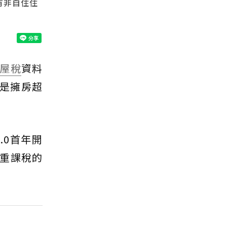
有非自住住
屋稅
資料
人是擁房超
.0首年開
重課稅的