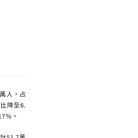
3萬人，占
比降至6.
17％。
51.7萬