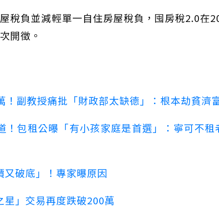
稅負並減輕單一自住房屋稅負，囤房稅2.0在20
首次開徵。
00萬！副教授痛批「財政部太缺德」：根本劫貧濟
道！包租公曝「有小孩家庭是首選」：寧可不租
價又破底」！專家曝原因
星」交易再度跌破200萬