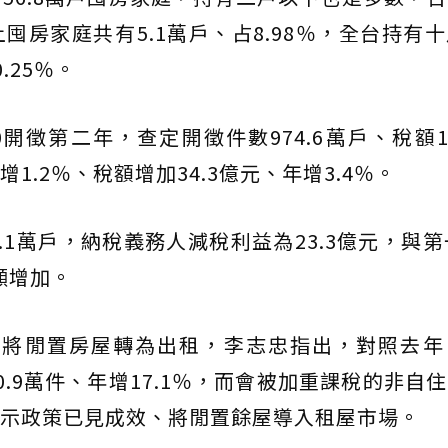
囤房家庭共有5.1萬戶、占8.98％，全台持有
.25％。
徵第二年，查定開徵件數974.6萬戶、稅額1,0
1.2％、稅額增加34.3億元、年增3.4％。
.1萬戶，納稅義務人減稅利益為23.3億元，與第
明顯增加。
屋族將閒置房屋轉為出租，李志忠指出，對照去年
.9萬件、年增17.1％，而會被加重課稅的非自
％，顯示政策已見成效、將閒置餘屋導入租屋市場。