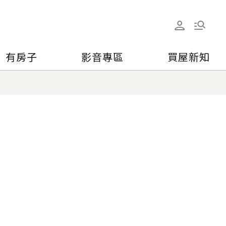
有房子
影音專區
買屋新知