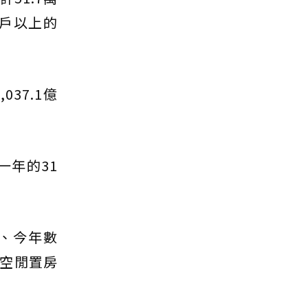
十戶以上的
37.1億
一年的31
、今年數
住空閒置房