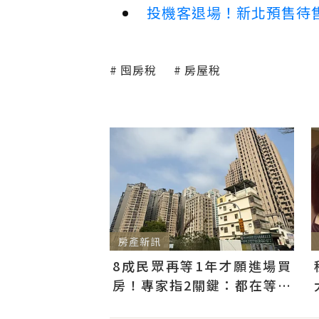
投機客退場！新北預售待售
囤房稅
房屋稅
房產新訊
8成民眾再等1年才願進場買
房！專家指2關鍵：都在等大
選端牛肉、加上沉迷股市