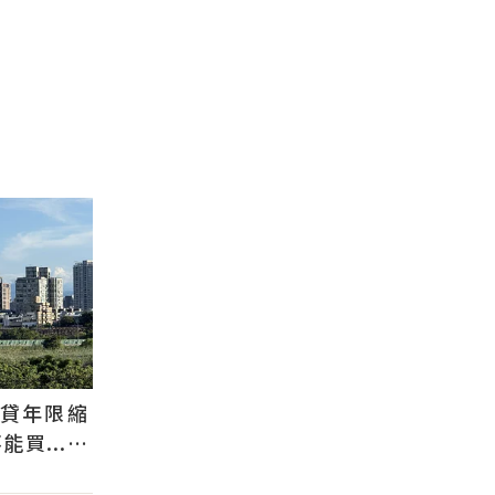
還貸年限縮
買...條
貸