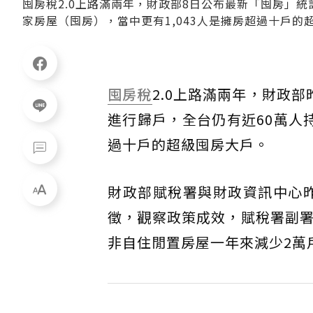
囤房稅2.0上路滿兩年，財政部8日公布最新「囤房」
家房屋（囤房），當中更有1,043人是擁房超過十戶
囤房稅
2.0上路滿兩年，財政
進行歸戶，全台仍有近60萬人
過十戶的超級囤房大戶。
財政部賦稅署與財政資訊中心昨
徵，觀察政策成效，賦稅署副
非自住閒置房屋一年來減少2萬