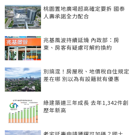
桃園置地廣場超高確定要拆 國泰
人壽承諾全力配合
兆基風波持續延燒 內政部：房
東、房客有疑慮可解約換約
別搞混！房屋稅、地價稅自住規定
差在哪 別以為有設籍就有優惠
綠建築連三年成長 去年1,342件創
歷年新高
老宅延壽申請踴躍可加碼？國土