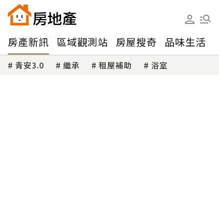
房產新訊
區域觀測站
房屋搜奇
品味生活
青安3.0
繼承
租屋補助
浴室