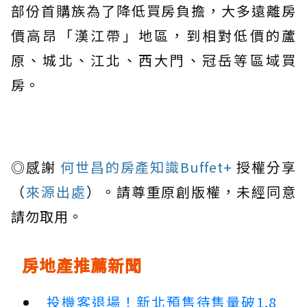
部份首購族為了降低買房負擔，大多遠離房
價高昂「漢江帶」地區，到相對低價的蘆
原、城北、江北、西大門、冠岳等區域買
房。
◎感謝
何世昌的房產知識Buffet+
授權分享
（
來源出處
）。請尊重原創版權，未經同意
請勿取用。
房地產推薦新聞
投機客退場！新北預售待售量破1.8