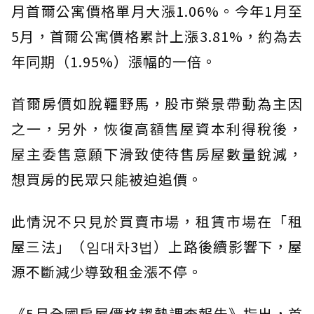
月首爾公寓價格單月大漲1.06%。今年1月至
5月，首爾公寓價格累計上漲3.81%，約為去
年同期（1.95%）漲幅的一倍。
首爾房價如脫韁野馬，股市榮景帶動為主因
之一，另外，恢復高額售屋資本利得稅後，
屋主委售意願下滑致使待售房屋數量銳減，
想買房的民眾只能被迫追價。
此情況不只見於買賣市場，租賃市場在「租
屋三法」（임대차3법）上路後續影響下，屋
源不斷減少導致租金漲不停。
《5月全國房屋價格趨勢調查報告》指出，首