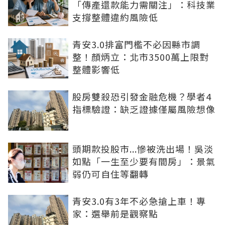
「傳產還款能力需關注」：科技業
支撐整體違約風險低
青安3.0排富門檻不必因縣市調
整！顏炳立：北市3500萬上限對
整體影響低
股房雙殺恐引發金融危機？學者4
指標驗證：缺乏證據僅屬風險想像
頭期款投股市...慘被洗出場！吳淡
如點「一生至少要有間房」：景氣
弱仍可自住等翻轉
青安3.0有3年不必急搶上車！專
家：選舉前是觀察點