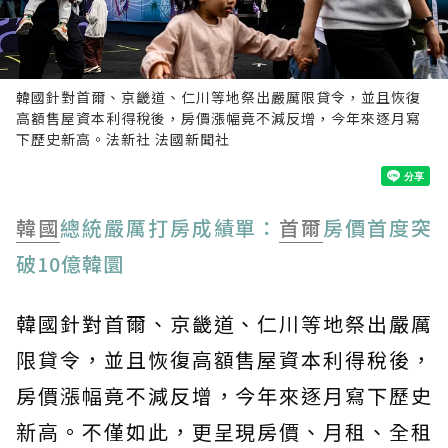
韓國針對首爾、京畿道、仁川等地祭出嚴厲限貸令，並且恢復
高額售屋資本利得稅後，房價漲幅竟不減反增，今年來逐月寫
下歷史新高。法新社 法國新聞社
韓國
總統嚴厲打房成績單：
首爾
房價首度突
破10億韓圜
韓國針對首爾、京畿道、仁川等地祭出嚴厲
限貸令，並且恢復高額售屋資本利得稅後，
房價漲幅竟不減反增，今年來逐月寫下歷史
新高。不僅如此，更呈現房價、月租、全租