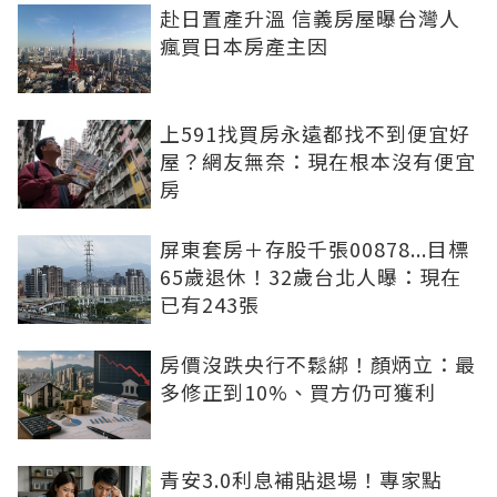
赴日置產升溫 信義房屋曝台灣人
瘋買日本房產主因
上591找買房永遠都找不到便宜好
屋？網友無奈：現在根本沒有便宜
房
屏東套房＋存股千張00878...目標
65歲退休！32歲台北人曝：現在
已有243張
房價沒跌央行不鬆綁！顏炳立：最
多修正到10%、買方仍可獲利
青安3.0利息補貼退場！專家點