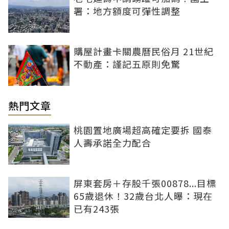
署：地方額度可彈性調整
購屋計畫卡關農曆民俗月 21世紀
不動產：謹記五原則免驚
熱門文章
桃園置地廣場超高確定要拆 國泰
人壽承諾全力配合
屏東套房＋存股千張00878...目標
65歲退休！32歲台北人曝：現在
已有243張