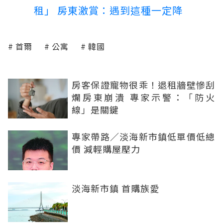
租」 房東激賞：遇到這種一定降
首爾
公寓
韓國
房客保證寵物很乖！退租牆壁慘刮
爛房東崩潰 專家示警：「防火
線」是關鍵
專家帶路／淡海新市鎮低單價低總
價 減輕購屋壓力
淡海新市鎮 首購族愛