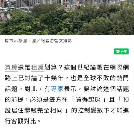
房市示意圖。圖／記者游智文攝影
買房
還是
租房
划算？這個世紀論戰在網際網
路上已討論了十幾年，也是全球不敗的熱門
話題。對此，有
專家
表示，要討論這個話題
的前提，必須是雙方在「 買得起房 」且「 預
設居住體驗完全相同 」的控制變數下才能進
行客觀對比。