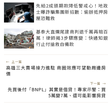
先給2成頭期款降低警戒心！地政
士曝詐騙集團新招數：偷辦抵押房
屋恐難救
基泰大直爛尾建商判退千萬再賠百
萬！律師揭3步驟應變：快通知銀
行止付搶救自備款
←
上一篇
高雄三大賣場接力進駐 商圈效應可望動周邊房
價
下一篇
→
先買後付「BNPL」其實是借貸！專家示警：買
5萬變7萬、還可能影響房貸