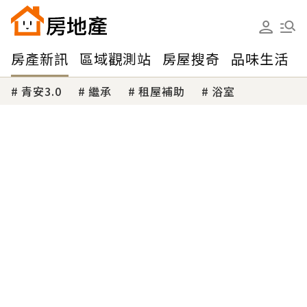
房產新訊
區域觀測站
房屋搜奇
品味生活
青安3.0
繼承
租屋補助
浴室