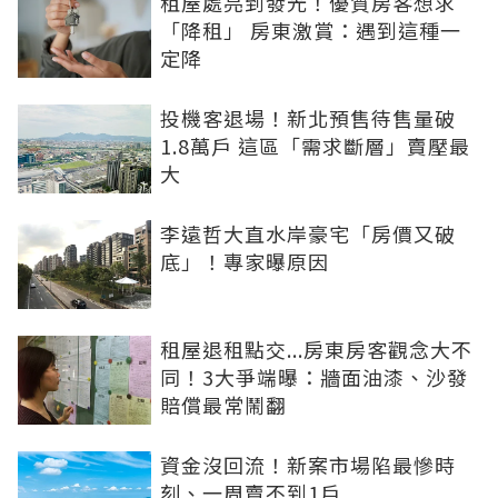
租屋處亮到發光！優質房客想求
「降租」 房東激賞：遇到這種一
定降
投機客退場！新北預售待售量破
1.8萬戶 這區「需求斷層」賣壓最
大
李遠哲大直水岸豪宅「房價又破
底」！專家曝原因
租屋退租點交...房東房客觀念大不
同！3大爭端曝：牆面油漆、沙發
賠償最常鬧翻
資金沒回流！新案市場陷最慘時
刻、一周賣不到1戶