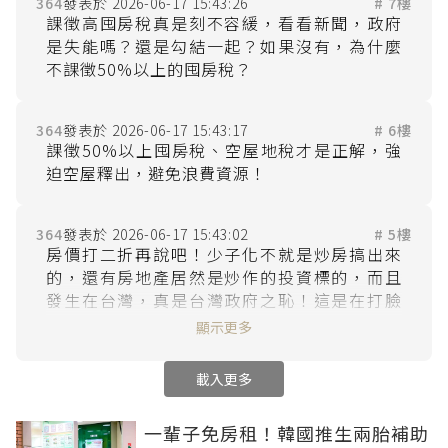
364
2026-06-17 15:43:26
# 7樓
課徵高囤房稅真是刻不容緩，看看新聞，政府
是失能嗎？還是勾結一起？如果沒有，為什麼
364
2026-06-17 15:43:17
# 6樓
課徵50%以上囤房稅、空屋地稅才是正解，強
364
2026-06-17 15:43:02
# 5樓
房價打二折再說吧！少子化不就是炒房搞出來
的，還有房地產居然是炒作的投資標的，而且
發生在台灣，真是台灣政府之恥！這是在打臉
賴總統的國策＂居住正義＂嗎？該是時候第二
顯示更多
間房就課徵50%以上的囤房稅、空屋稅，80%
以上的空地稅，這才是實現居住正義的方法與
載入更多
起點，其他非制度性的小打小鬧根本不是實現
居住正義的方法！現在的高房價搞得年輕人不
一輩子免房租！韓國推生兩胎補助
婚，更別說生養小孩，這樣下去遲早亡國，還