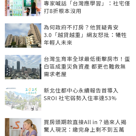
專家喊話「台灣應學習」：社宅僅
打8折根本沒用
為何政府不打房？他質疑青安
3.0「越貸越重」網友怒批：犧牲
年輕人未來
台灣生育率全球最低衝擊房市！蛋
白區成重災負資產 都更也難救無
需求老屋
新北住都中心永續報告首導入
SROI 社宅弱勢入住率達53%
買房頭期款直接All in？過來人揭
驚人現況：繳完身上剩不到五萬