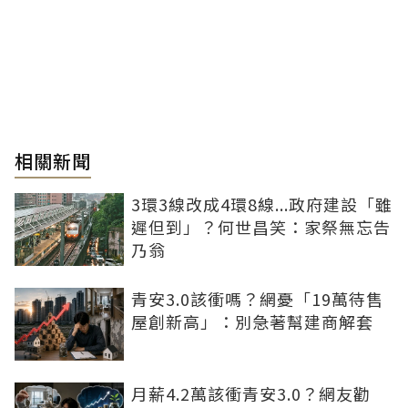
相關新聞
3環3線改成4環8線...政府建設「雖
遲但到」？何世昌笑：家祭無忘告
乃翁
青安3.0該衝嗎？網憂「19萬待售
屋創新高」：別急著幫建商解套
月薪4.2萬該衝青安3.0？網友勸