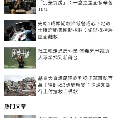
「別急買房」：一念之差恐多辛苦
10年
先給2成頭期款降低警戒心！地政
士曝詐騙集團新招數：偷辦抵押房
屋恐難救
社工魂走進房仲業 信義房屋讓助
人專業找到新舞台
基泰大直爛尾建商判退千萬再賠百
萬！律師揭3步驟應變：快通知銀
行止付搶救自備款
熱門文章