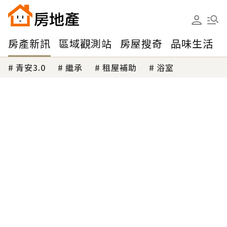
房產新訊
區域觀測站
房屋搜奇
品味生活
青安3.0
繼承
租屋補助
浴室