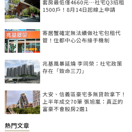
套房最低僅4660元…社宅Q3招租
1500戶！8月14日起線上申請
寄居蟹確定無法續做社宅包租代
管！住都中心公布接手機制
兆基風暴延燒 李同榮：社宅政策
存在「致命三刀」
大安、信義區豪宅多無貸款拿下！
上半年成交70筆 張旭嵐：真正的
富豪不會股房2選1
熱門文章