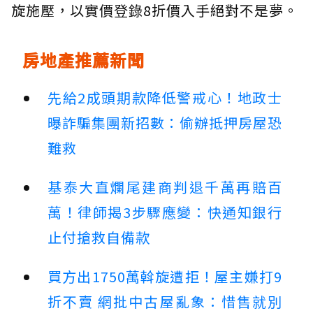
旋施壓，以實價登錄8折價入手絕對不是夢。
房地產推薦新聞
先給2成頭期款降低警戒心！地政士
曝詐騙集團新招數：偷辦抵押房屋恐
難救
基泰大直爛尾建商判退千萬再賠百
萬！律師揭3步驟應變：快通知銀行
止付搶救自備款
買方出1750萬斡旋遭拒！屋主嫌打9
折不賣 網批中古屋亂象：惜售就別