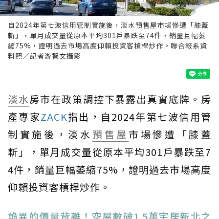
自2024年第七波信用管制實施後，淡水預售屋市場慘遭「膝蓋
斬」，單月成交量從原本平均301戶暴跌至74件，銷量巨幅萎
縮75%，證明過去市場高度仰賴投資客槓桿炒作。聯合報系資
料照／記者游智文攝影
淡水
房市在政策調控下暴露出真實底牌。房
產專家
ZACK
指出，自2024年第七波信用管
制實施後，淡水
預售屋
市場慘遭「膝蓋
斬」，單月成交量從原本平均301戶暴跌至7
4件，銷量巨幅萎縮75%，證明過去市場高度
仰賴投資客槓桿炒作。
詭異的價量背離！空屋數破1.5萬宅居新北之