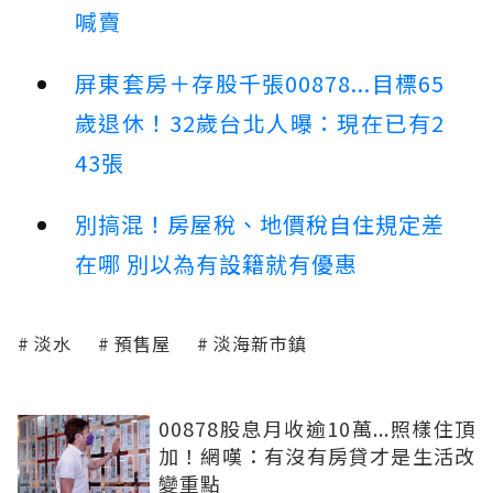
喊賣
屏東套房＋存股千張00878...目標65
歲退休！32歲台北人曝：現在已有2
43張
別搞混！房屋稅、地價稅自住規定差
在哪 別以為有設籍就有優惠
淡水
預售屋
淡海新市鎮
00878股息月收逾10萬...照樣住頂
加！網嘆：有沒有房貸才是生活改
變重點