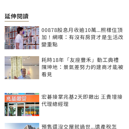
延伸閱讀
00878股息月收逾10萬...照樣住頂
加！網嘆：有沒有房貸才是生活改
變重點
耗時18年「友座豐禾」動工典禮
陳坤地：景氣差努力的建商才能被
看見
宏碁接掌兆基2天即撤出 王貴增接
代理總經理
預售還沒交屋就過世...遺產稅怎