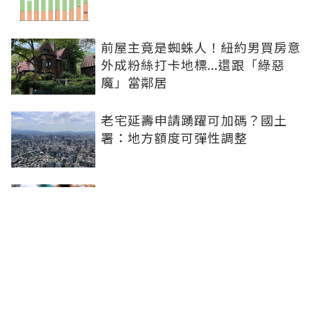
前屋主竟是蜘蛛人！紐約男買房意
外成粉絲打卡地標...還跟「綠惡
魔」當鄰居
老宅延壽申請踴躍可加碼？國土
署：地方額度可彈性調整
購屋計畫卡關農曆民俗月 21世紀
不動產：謹記五原則免驚
台股震盪資金會轉進房市？台經院
學者：AI紅利仍在、資金多半續留
股市