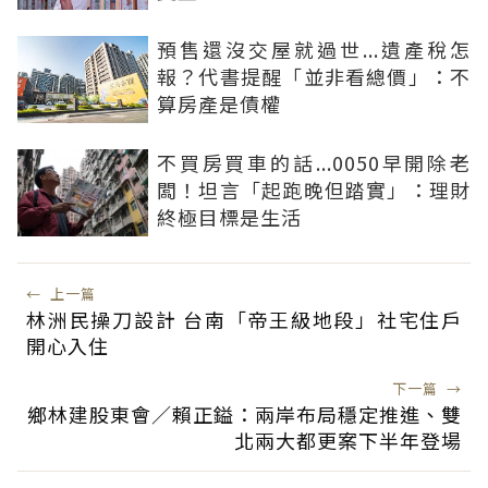
預售還沒交屋就過世...遺產稅怎
報？代書提醒「並非看總價」：不
算房產是債權
不買房買車的話...0050早開除老
闆！坦言「起跑晚但踏實」：理財
終極目標是生活
←
上一篇
林洲民操刀設計 台南「帝王級地段」社宅住戶
開心入住
下一篇
→
鄉林建股東會／賴正鎰：兩岸布局穩定推進、雙
北兩大都更案下半年登場