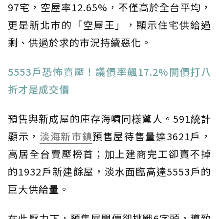
97宅，空屋率12.65%，不僅高於全台平均，
更是新北市的「空屋王」，顯示住宅供給過
剩、供過於求的市況持續惡化。
5553戶恐怖賣壓！議價率飆17.2%開價打八
折才是成交價
預售與新成屋的庫存海嘯同樣驚人。591統計
顯示，
淡海新市鎮
預售屋待售量達3621戶，
高居全台賣壓榜首；加上建商完工卻賣不掉
的1932戶新建餘屋，淡水面臨高達5553戶的
巨大供給量。
在此壓力下，預售屋開價卻挑戰6字頭，導致