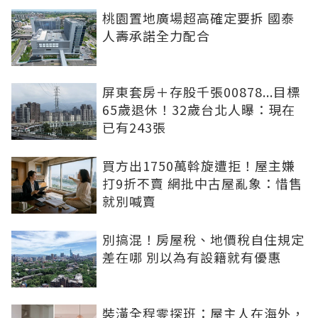
桃園置地廣場超高確定要拆 國泰
人壽承諾全力配合
屏東套房＋存股千張00878...目標
65歲退休！32歲台北人曝：現在
已有243張
買方出1750萬斡旋遭拒！屋主嫌
打9折不賣 網批中古屋亂象：惜售
就別喊賣
別搞混！房屋稅、地價稅自住規定
差在哪 別以為有設籍就有優惠
裝潢全程零探班：屋主人在海外，