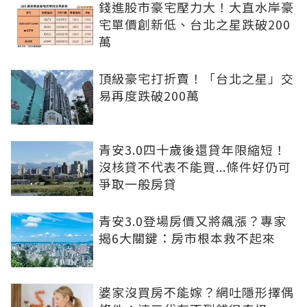
錢進股市豪宅壓力大！大直水岸豪
宅單價創新低、台北之星跌破200
萬
頂級豪宅打折賣！「台北之星」交
易再度跌破200萬
青安3.0四十歲後還貸年限縮短！
沒核貸不代表不能買...條件好仍可
爭取一般房貸
青安3.0登場房價又將飆漲？專家
揭6大關鍵：房市根本救不起來
婆家沒買房不能嫁？網吐隱形擇偶