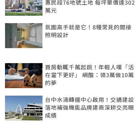
惠民段76地號土地 每坪單價達302
萬元
氛圍高手就是它！8種常見的間接
照明設計
買房動輒千萬起跳！年輕人嘆「活
在當下更好」 網酸：領3萬做10萬
的夢
台中水湳轉運中心啟用！交通建設
落地補強機能品牌建商深耕交亮眼
成績