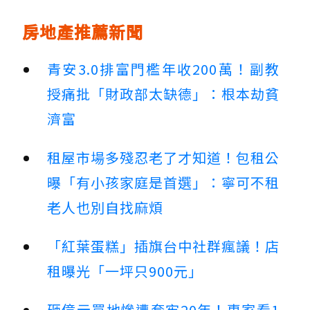
房地產推薦新聞
青安3.0排富門檻年收200萬！副教
授痛批「財政部太缺德」：根本劫貧
濟富
租屋市場多殘忍老了才知道！包租公
曝「有小孩家庭是首選」：寧可不租
老人也別自找麻煩
「紅葉蛋糕」插旗台中社群瘋議！店
租曝光「一坪只900元」
砸億元買地慘遭套牢20年！專家看1