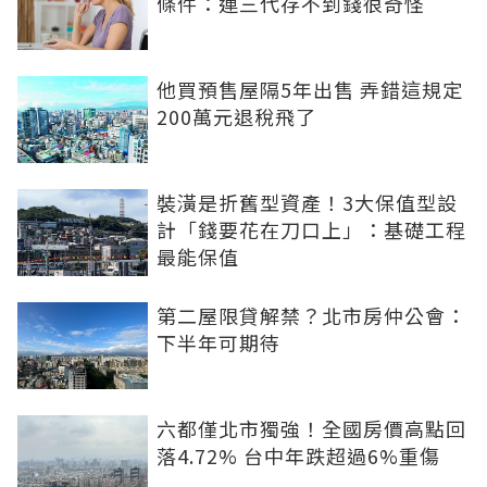
條件：連三代存不到錢很奇怪
他買預售屋隔5年出售 弄錯這規定
200萬元退稅飛了
裝潢是折舊型資產！3大保值型設
計「錢要花在刀口上」：基礎工程
最能保值
第二屋限貸解禁？北市房仲公會：
下半年可期待
六都僅北市獨強！全國房價高點回
落4.72% 台中年跌超過6%重傷