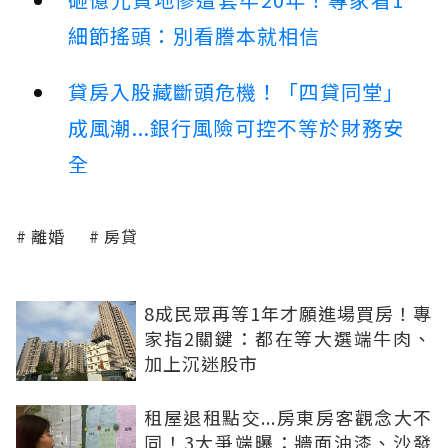
細節搖頭：別看謄本就相信
貸房入股藏斷頭危機！「四貸同堂」
成風潮...銀行風險可控不等於財務安
全
離婚
房貸
8成民眾再等1年才願進場買房！專
家指2關鍵：都在等大選端牛肉、
加上沉迷股市
租屋退租點交...房東房客觀念大不
同！3大爭端曝：牆面油漆、沙發