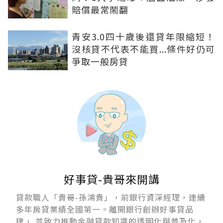
賠償最常鬧翻
青安3.0四十歲後還貸年限縮短！
沒核貸不代表不能買...條件好仍可
爭取一般房貸
好事貸-貴哥來開講
貸款職人「貴哥-孫鴻貴」，前銀行資深經理，連續
多年房貸業績全國第一。離開銀行創辦好事貸品
牌， 並致力推動金融貸款知識的透明化與普及化，