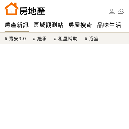
房產新訊
區域觀測站
房屋搜奇
品味生活
青安3.0
繼承
租屋補助
浴室