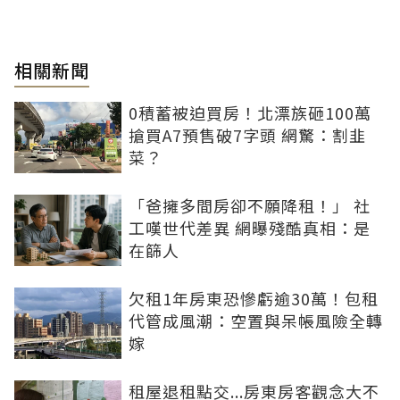
相關新聞
0積蓄被迫買房！北漂族砸100萬
搶買A7預售破7字頭 網驚：割韭
菜？
「爸擁多間房卻不願降租！」 社
工嘆世代差異 網曝殘酷真相：是
在篩人
欠租1年房東恐慘虧逾30萬！包租
代管成風潮：空置與呆帳風險全轉
嫁
租屋退租點交...房東房客觀念大不