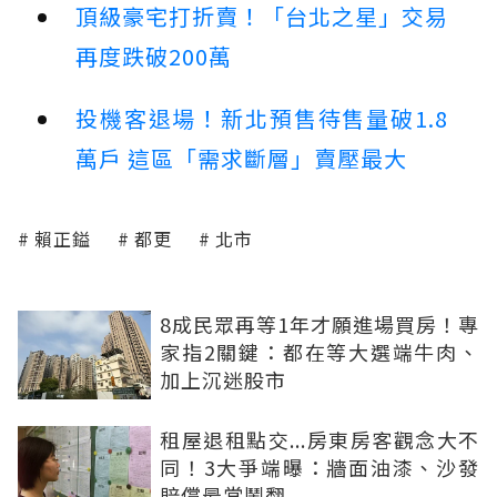
頂級豪宅打折賣！「台北之星」交易
再度跌破200萬
投機客退場！新北預售待售量破1.8
萬戶 這區「需求斷層」賣壓最大
賴正鎰
都更
北市
8成民眾再等1年才願進場買房！專
家指2關鍵：都在等大選端牛肉、
加上沉迷股市
租屋退租點交...房東房客觀念大不
同！3大爭端曝：牆面油漆、沙發
賠償最常鬧翻