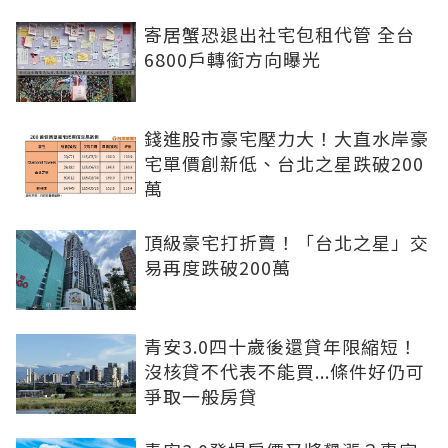
寄居蟹恐退出社宅包租代管 全台
6800戶轉銜方向曝光
錢進股市豪宅壓力大！大直水岸豪
宅單價創新低、台北之星跌破200
萬
頂級豪宅打折賣！「台北之星」交
易再度跌破200萬
青安3.0四十歲後還貸年限縮短！
沒核貸不代表不能買...條件好仍可
爭取一般房貸