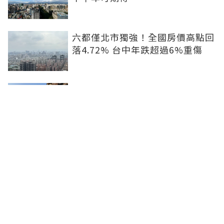
六都僅北市獨強！全國房價高點回
落4.72% 台中年跌超過6%重傷
青安3.0符合條件不等於核貸！破
除3迷思：不一定能貸8成...收支比
仍是關鍵
租屋處亮到發光！優質房客想求
「降租」 房東激賞：遇到這種一
定降
聯合線上公司 著作權所有 ©2025