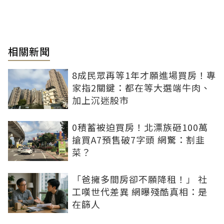
相關新聞
8成民眾再等1年才願進場買房！專
家指2關鍵：都在等大選端牛肉、
加上沉迷股市
0積蓄被迫買房！北漂族砸100萬
搶買A7預售破7字頭 網驚：割韭
菜？
「爸擁多間房卻不願降租！」 社
工嘆世代差異 網曝殘酷真相：是
在篩人