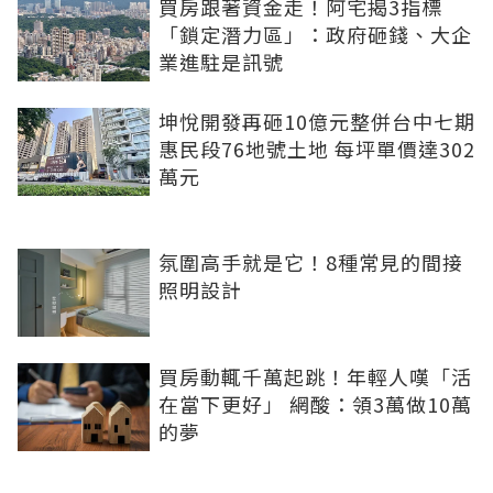
買房跟著資金走！阿宅揭3指標
「鎖定潛力區」：政府砸錢、大企
業進駐是訊號
坤悅開發再砸10億元整併台中七期
惠民段76地號土地 每坪單價達302
萬元
氛圍高手就是它！8種常見的間接
照明設計
買房動輒千萬起跳！年輕人嘆「活
在當下更好」 網酸：領3萬做10萬
的夢