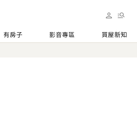
有房子
影音專區
買屋新知