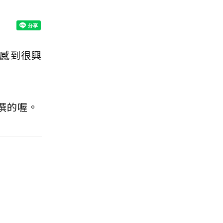
感到很興
撰的喔。