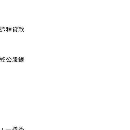
這種貸款
終公股銀
，一樣香