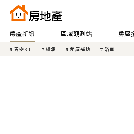
房產新訊
區域觀測站
房屋
青安3.0
繼承
租屋補助
浴室