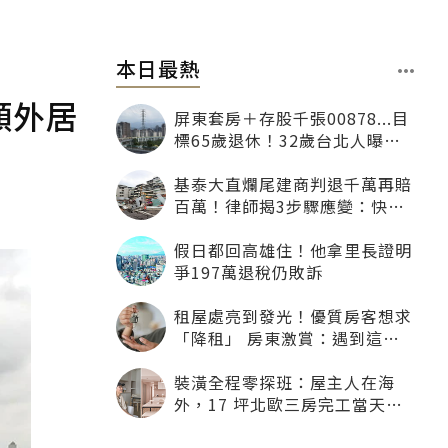
本日最熱
額外居
屏東套房＋存股千張00878...目
標65歲退休！32歲台北人曝：
現在已有243張
基泰大直爛尾建商判退千萬再賠
百萬！律師揭3步驟應變：快通
知銀行止付搶救自備款
假日都回高雄住！他拿里長證明
爭197萬退稅仍敗訴
租屋處亮到發光！優質房客想求
「降租」 房東激賞：遇到這種
一定降
裝潢全程零探班：屋主人在海
外，17 坪北歐三房完工當天才
「開箱」