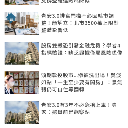
青安3.0排富門檻不必因縣市調
整！顏炳立：北市3500萬上限對
整體影響低
股房雙殺恐引發金融危機？學者4
指標驗證：缺乏證據僅屬風險想像
頭期款投股市...慘被洗出場！吳淡
如點「一生至少要有間房」：景氣
弱仍可自住等翻轉
青安3.0有3年不必急搶上車！專
家：選舉前是觀察點