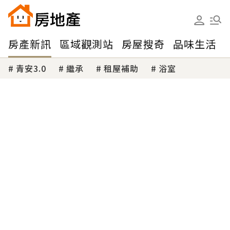
房產新訊
區域觀測站
房屋搜奇
品味生活
青安3.0
繼承
租屋補助
浴室