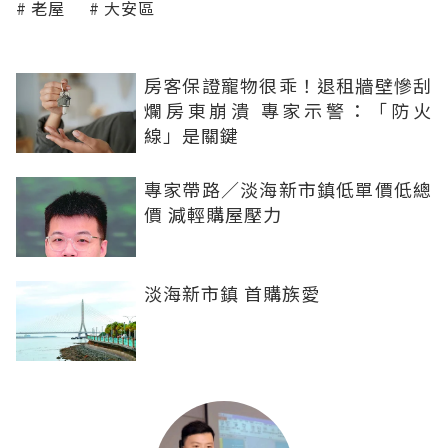
老屋
大安區
房客保證寵物很乖！退租牆壁慘刮
爛房東崩潰 專家示警：「防火
線」是關鍵
專家帶路／淡海新市鎮低單價低總
價 減輕購屋壓力
淡海新市鎮 首購族愛