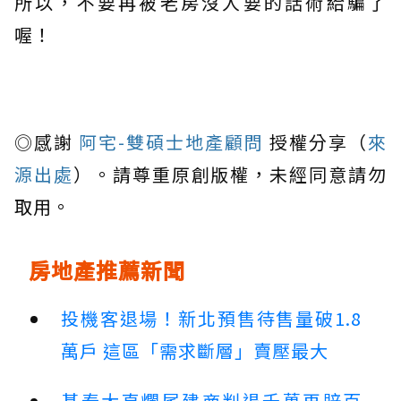
所以，不要再被老房沒人要的話術給騙了
喔！
◎感謝
阿宅-雙碩士地產顧問
授權分享（
來
源出處
）。請尊重原創版權，未經同意請勿
取用。
房地產推薦新聞
投機客退場！新北預售待售量破1.8
萬戶 這區「需求斷層」賣壓最大
基泰大直爛尾建商判退千萬再賠百