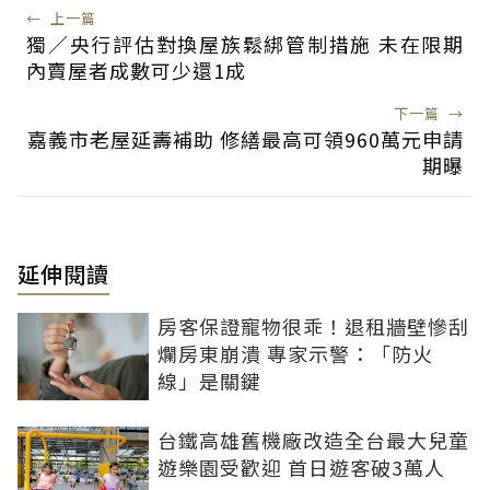
←
上一篇
獨／央行評估對換屋族鬆綁管制措施 未在限期
內賣屋者成數可少還1成
下一篇
→
嘉義市老屋延壽補助 修繕最高可領960萬元申請
期曝
延伸閱讀
房客保證寵物很乖！退租牆壁慘刮
爛房東崩潰 專家示警：「防火
線」是關鍵
台鐵高雄舊機廠改造全台最大兒童
遊樂園受歡迎 首日遊客破3萬人