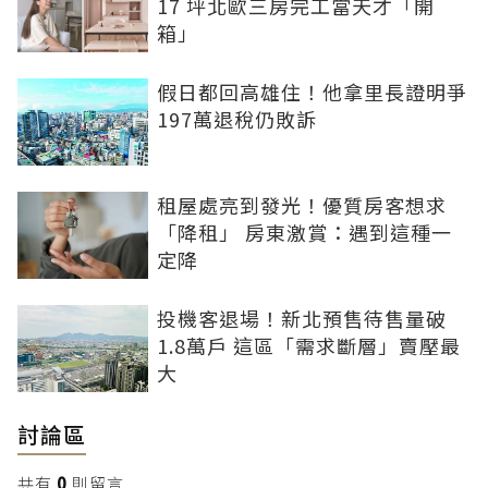
17 坪北歐三房完工當天才「開
箱」
假日都回高雄住！他拿里長證明爭
197萬退稅仍敗訴
租屋處亮到發光！優質房客想求
「降租」 房東激賞：遇到這種一
定降
投機客退場！新北預售待售量破
1.8萬戶 這區「需求斷層」賣壓最
大
討論區
共有
0
則留言