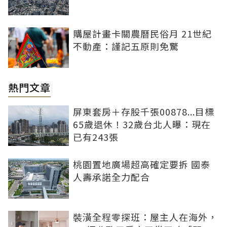
購屋計畫卡關農曆民俗月 21世紀
不動產：謹記五原則免驚
熱門文章
屏東套房＋存股千張00878...目標
65歲退休！32歲台北人曝：現在
已有243張
桃園置地廣場超高確定要拆 國泰
人壽承諾全力配合
裝潢全程零探班：屋主人在海外，