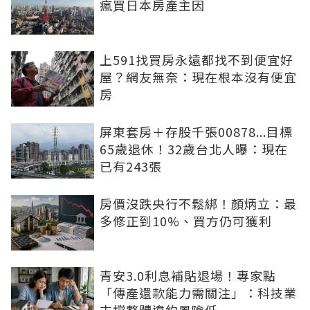
瘋買日本房產主因
上591找買房永遠都找不到便宜好
屋？網友無奈：現在根本沒有便宜
房
屏東套房＋存股千張00878...目標
65歲退休！32歲台北人曝：現在
已有243張
房價沒跌央行不鬆綁！顏炳立：最
多修正到10%、買方仍可獲利
青安3.0利息補貼退場！專家點
「傳產還款能力需關注」：科技業
支撐整體違約風險低