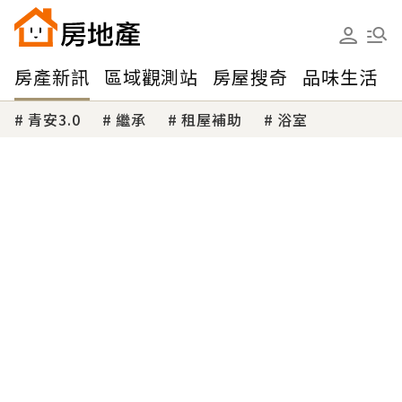
房產新訊
區域觀測站
房屋搜奇
品味生活
青安3.0
繼承
租屋補助
浴室