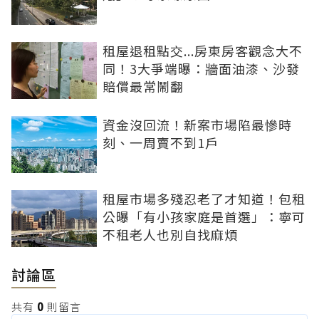
租屋退租點交...房東房客觀念大不
同！3大爭端曝：牆面油漆、沙發
賠償最常鬧翻
資金沒回流！新案市場陷最慘時
刻、一周賣不到1戶
租屋市場多殘忍老了才知道！包租
公曝「有小孩家庭是首選」：寧可
不租老人也別自找麻煩
討論區
共有
0
則留言