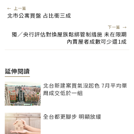
←
上一篇
北市公寓買盤 占比衝三成
下一篇
→
獨／央行評估對換屋族鬆綁管制措施 未在限期
內賣屋者成數可少還1成
延伸閱讀
北台新建案買氣沒起色 7月平均單
周成交低於一組
全台都更腳步 明顯放緩