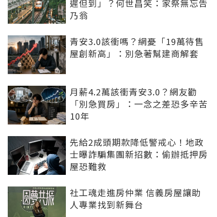
遲但到」？何世昌笑：家祭無忘告
乃翁
青安3.0該衝嗎？網憂「19萬待售
屋創新高」：別急著幫建商解套
月薪4.2萬該衝青安3.0？網友勸
「別急買房」：一念之差恐多辛苦
10年
先給2成頭期款降低警戒心！地政
士曝詐騙集團新招數：偷辦抵押房
屋恐難救
社工魂走進房仲業 信義房屋讓助
人專業找到新舞台