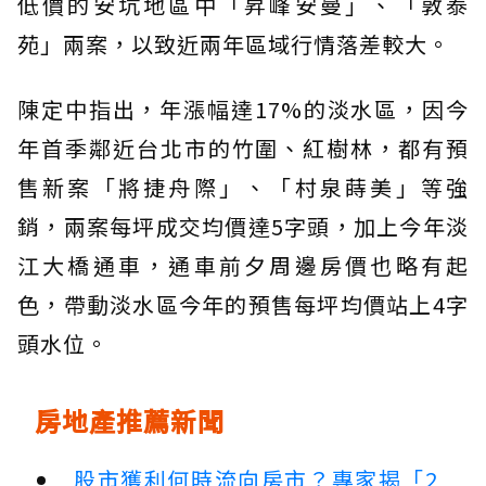
低價的安坑地區中「昇峰安曼」、「敦泰
苑」兩案，以致近兩年區域行情落差較大。
陳定中指出，年漲幅達17%的淡水區，因今
年首季鄰近台北市的竹圍、紅樹林，都有預
售新案「將捷舟際」、「村泉蒔美」等強
銷，兩案每坪成交均價達5字頭，加上今年淡
江大橋通車，通車前夕周邊房價也略有起
色，帶動淡水區今年的預售每坪均價站上4字
頭水位。
房地產推薦新聞
股市獲利何時流向房市？專家揭「2