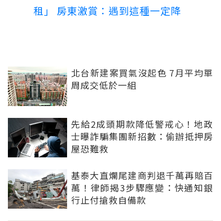
租」 房東激賞：遇到這種一定降
北台新建案買氣沒起色 7月平均單
周成交低於一組
先給2成頭期款降低警戒心！地政
士曝詐騙集團新招數：偷辦抵押房
屋恐難救
基泰大直爛尾建商判退千萬再賠百
萬！律師揭3步驟應變：快通知銀
行止付搶救自備款