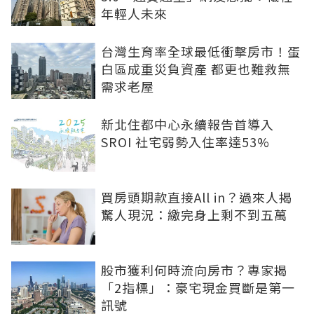
年輕人未來
台灣生育率全球最低衝擊房市！蛋
白區成重災負資產 都更也難救無
需求老屋
新北住都中心永續報告首導入
SROI 社宅弱勢入住率達53%
買房頭期款直接All in？過來人揭
驚人現況：繳完身上剩不到五萬
股市獲利何時流向房市？專家揭
「2指標」：豪宅現金買斷是第一
訊號