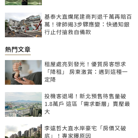
基泰大直爛尾建商判退千萬再賠百
萬！律師揭3步驟應變：快通知銀
行止付搶救自備款
熱門文章
租屋處亮到發光！優質房客想求
「降租」 房東激賞：遇到這種一
定降
投機客退場！新北預售待售量破
1.8萬戶 這區「需求斷層」賣壓最
大
李遠哲大直水岸豪宅「房價又破
底」！專家曝原因